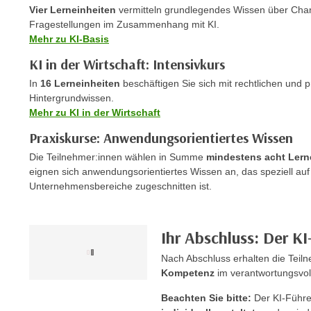
c
i
Vier Lerneinheiten
vermitteln grundlegendes Wissen über Chan
h
e
Fragestellungen im Zusammenhang mit KI.
u
Mehr zu KI-Basis
r
t
e
KI in der Wirtschaft: Intensivkurs
z
n
In
16 Lerneinheiten
beschäftigen Sie sich mit rechtlichen und 
a
“
Hintergrundwissen.
b
k
Mehr zu KI in der Wirtschaft
k
l
o
Praxiskurse: Anwendungsorientiertes Wissen
i
m
Die Teilnehmer:innen wählen in Summe
mindestens acht Lern
c
m
eignen sich anwendungsorientiertes Wissen an, das speziell au
k
e
Unternehmensbereiche zugeschnitten ist.
e
n
n
z
,
Ihr Abschluss: Der K
w
v
i
e
Nach Abschluss erhalten die Tei
s
Kompetenz
im verantwortungsvol
r
c
w
Beachten Sie bitte:
Der KI-Führe
h
e