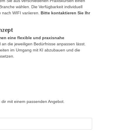
em Sie aus verschiedenen Praxiskursen einen
 Branche wählen. Die Verfügbarkeit individuell
 nach WIFI variieren.
Bitte kontaktieren Sie Ihr
onzept
en eine flexible und praxisnahe
ell an die jeweiligen Bedürfnisse anpassen lässt.
heiten im Umgang mit KI abzubauen und die
usetzen.
 dir mit einem passenden Angebot.