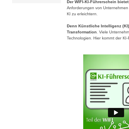
r
Der WIFI-KI-Führerschein biete
c
n
Anforderungen von Unternehmen zu
h
KI zu erleichtern.
u
C
r
Denn Künstliche Intelligenz (KI) 
o
C
Transformation
. Viele Unterneh
o
o
Technologien. Hier kommt der KI-F
k
o
i
k
e
i
s
e
v
s
o
,
n
d
U
i
S
e
-
f
a
ü
m
r
e
d