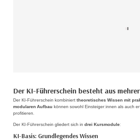
n
s
n
i
S
c
i
h
e
n
a
i
u
c
f
h
„
t
A
d
l
e
l
m
Der KI-Führerschein besteht aus mehre
e
D
a
Der KI-Führerschein kombiniert
theoretisches Wissen mit p
a
k
modularen Aufbau
können sowohl Einsteiger:innen als auch e
t
profitieren.
z
e
e
Der KI-Führerschein gliedert sich in
drei Kursmodule
:
n
p
s
KI-Basis: Grundlegendes Wissen
t