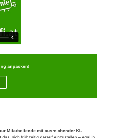
dung anpacken!
n
nur Mitarbeitende mit ausreichender KI-
as, sich frühzeitig darauf einzustellen – egal in