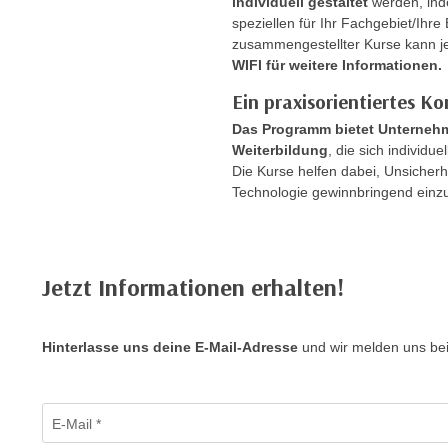
individuell gestaltet
werden, ind
e
n
speziellen für Ihr Fachgebiet/Ihre
n
d
zusammengestellter Kurse kann je
E
WIFI für weitere Informationen.
e
U
n
Ein praxisorientiertes K
-
w
Das Programm bietet Unternehm
U
i
Weiterbildung
, die sich individu
S
r
Die Kurse helfen dabei, Unsicher
A
z
Technologie gewinnbringend einz
u
i
n
e
t
l
e
Jetzt Informationen erhalten!
o
r
r
w
i
o
Hinterlasse uns deine E-Mail-Adresse
und wir melden uns bei
e
r
n
f
t
Formular: Künstliche Intelligenz
e
E-Mail
i
n