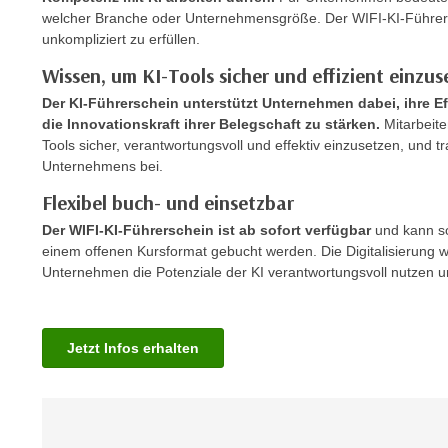
m
t
welcher Branche oder Unternehmensgröße. Der WIFI-KI-Führersc
e
unkompliziert zu erfüllen.
e
n
n
Wissen, um KI-Tools sicher und effizient einzus
e
o
Der KI-Führerschein unterstützt Unternehmen dabei, ihre Ef
i
t
die Innovationskraft ihrer Belegschaft zu stärken.
Mitarbeit
n
w
Tools sicher, verantwortungsvoll und effektiv einzusetzen, und 
s
e
Unternehmens bei.
e
n
Flexibel buch- und einsetzbar
t
d
z
Der WIFI-KI-Führerschein ist ab sofort verfügbar
und kann so
i
e
einem offenen Kursformat gebucht werden. Die Digitalisierung w
g
Unternehmen die Potenziale der KI verantwortungsvoll nutzen und
n
s
,
i
w
n
e
Jetzt Infos erhalten
d
l
.
c
W
h
e
e