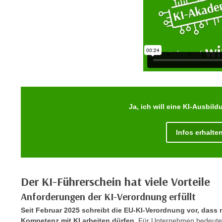
r
i
i
e
k
F
a
u
n
n
i
k
s
t
c
i
h
o
Ja, ich will eine KI-Ausbil
e
n
n
d
U
Infos erhalte
e
n
r
t
W
e
e
Der KI-Führerschein hat viele Vorteile
r
b
n
Anforderungen der KI-Verordnung erfüllt
s
e
e
Seit Februar 2025 schreibt die EU-KI-Verordnung vor, dass 
h
i
Kompetenz mit KI arbeiten dürfen.
Für Unternehmen bedeutet d