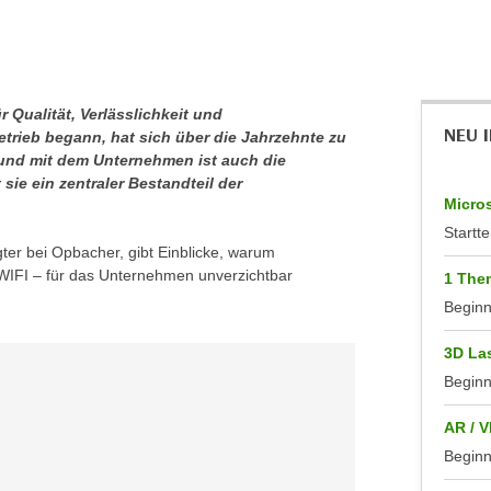
r Qualität, Verlässlichkeit und
NEU 
betrieb begann, hat sich über die Jahrzehnte zu
 und mit dem Unternehmen ist auch die
ie ein zentraler Bestandteil der
Micros
Startte
gter bei Opbacher, gibt Einblicke, warum
WIFI – für das Unternehmen unverzichtbar
1 Them
Begin
3D La
Begin
AR / V
Begin