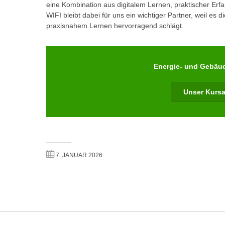
eine Kombination aus digitalem Lernen, praktischer Erf
e
n
WIFI bleibt dabei für uns ein wichtiger Partner, weil e
n
d
praxisnahem Lernen hervorragend schlägt.
E
e
U
n
-
w
U
Energie- und Gebäud
i
S
r
A
Unser Kurs
z
u
i
n
e
t
l
e
o
r
r
7. JANUAR 2026
w
i
o
e
r
n
f
t
e
i
n