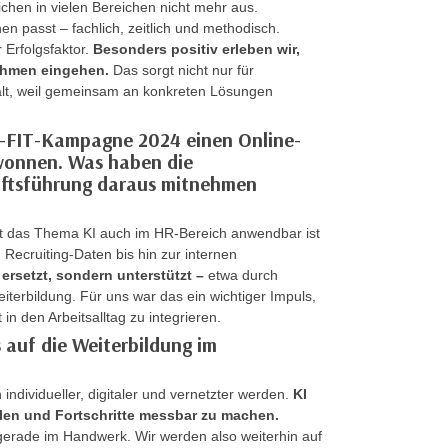
chen in vielen Bereichen nicht mehr aus.
en passt – fachlich, zeitlich und methodisch.
 Erfolgsfaktor.
Besonders positiv erleben wir,
nehmen eingehen.
Das sorgt nicht nur für
lt, weil gemeinsam an konkreten Lösungen
I-FIT-Kampagne 2024 einen Online-
wonnen. Was haben die
äftsführung daraus mitnehmen
breit das Thema KI auch im HR-Bereich anwendbar ist
ecruiting-Daten bis hin zur internen
ersetzt, sondern unterstützt –
etwa durch
eiterbildung. Für uns war das ein wichtiger Impuls,
 in den Arbeitsalltag zu integrieren.
 auf die Weiterbildung im
 individueller, digitaler und vernetzter werden.
KI
ellen und Fortschritte messbar zu machen.
gerade im Handwerk. Wir werden also weiterhin auf