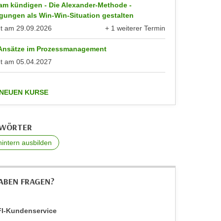
am kündigen - Die Alexander-Methode -
gungen als Win-Win-Situation gestalten
nt am
29.09.2026
+ 1 weiterer Termin
anzeigen
 Ansätze im Prozessmanagement
nt am
05.04.2027
anzeigen
 NEUEN KURSE
GWÖRTER
intern ausbilden
HABEN FRAGEN?
I-Kundenservice