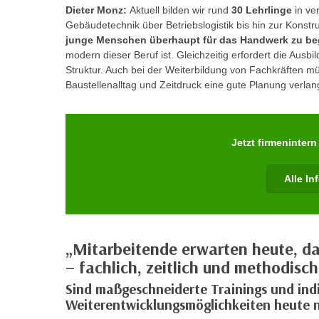
n
Dieter Monz:
Aktuell bilden wir rund
30 Lehrlinge
in ve
s
n
Gebäudetechnik über Betriebslogistik bis hin zur Konstr
i
S
junge Menschen überhaupt für das Handwerk zu beg
c
i
modern dieser Beruf ist. Gleichzeitig erfordert die Ausb
h
Struktur. Auch bei der Weiterbildung von Fachkräften müs
e
n
Baustellenalltag und Zeitdruck eine gute Planung verlan
a
i
u
c
f
h
„
Jetzt firmenintern
t
A
d
l
Alle In
e
l
m
e
D
a
a
k
„Mitarbeitende erwarten heute, da
t
z
– fachlich, zeitlich und methodisch
e
e
Sind maßgeschneiderte Trainings und indi
n
p
Weiterentwicklungsmöglichkeiten heute 
s
t