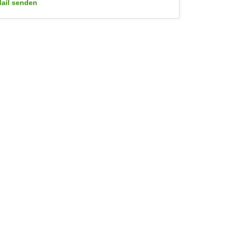
ail senden
WIFI-Kundenservice: mailto:wifi.facebook@wko.at