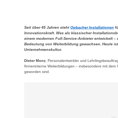
r
c
n
h
u
C
r
o
C
Seit über 45 Jahren steht
Opbacher Installationen
fü
o
o
Innovationskraft. Was als klassischer Installations
k
einem modernen Full-Service-Anbieter entwickelt –
o
i
Bedeutung von Weiterbildung gewachsen. Heute ist s
k
e
Unternehmenskultur.
i
s
e
Dieter Monz
, Personalentwickler und Lehrlingsbeauftra
v
s
firmeninterne Weiterbildungen – insbesondere mit dem 
o
,
geworden sind.
n
d
U
i
S
e
-
f
a
ü
m
r
e
d