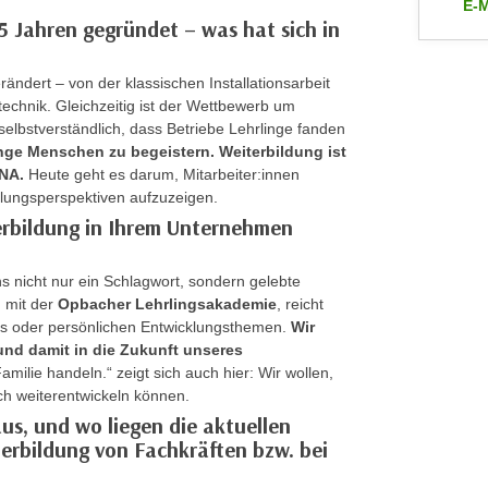
E-M
 Jahren gegründet – was hat sich in
an 
rändert – von der klassischen Installationsarbeit
chnik. Gleichzeitig ist der Wettbewerb um
selbstverständlich, dass Betriebe Lehrlinge fanden
unge Menschen zu begeistern.
Weiterbildung ist
DNA.
Heute geht es darum, Mitarbeiter:innen
cklungsperspektiven aufzuzeigen.
erbildung in Ihrem Unternehmen
ns nicht nur ein Schlagwort, sondern gelebte
n mit der
Opbacher Lehrlingsakademie
, reicht
gs oder persönlichen Entwicklungsthemen.
Wir
und damit in die Zukunft unseres
milie handeln.“ zeigt sich auch hier: Wir wollen,
ich weiterentwickeln können.
aus, und wo liegen die aktuellen
erbildung von Fachkräften bzw. bei