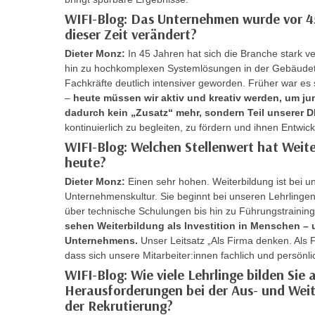
m
t
WIFI-Blog: Das Unternehmen wurde vor 45
e
e
dieser Zeit verändert?
n
n
Dieter Monz:
In 45 Jahren hat sich die Branche stark ve
e
o
hin zu hochkomplexen Systemlösungen in der Gebäudete
i
t
Fachkräfte deutlich intensiver geworden. Früher war es 
n
w
–
heute müssen wir aktiv und kreativ werden, um j
s
dadurch kein „Zusatz“ mehr, sondern Teil unserer 
e
e
kontinuierlich zu begleiten, zu fördern und ihnen Entwi
n
t
WIFI-Blog: Welchen Stellenwert hat Weit
d
z
heute?
i
e
Dieter Monz:
Einen sehr hohen. Weiterbildung ist bei u
g
n
Unternehmenskultur. Sie beginnt bei unseren Lehrlinge
s
,
über technische Schulungen bis hin zu Führungstrainin
i
sehen Weiterbildung als Investition in Menschen – 
w
n
Unternehmens.
Unser Leitsatz „Als Firma denken. Als Fa
e
d
dass sich unsere Mitarbeiter:innen fachlich und persönl
l
.
WIFI-Blog: Wie viele Lehrlinge bilden Sie 
c
W
Herausforderungen bei der Aus- und Weit
h
e
der Rekrutierung?
e