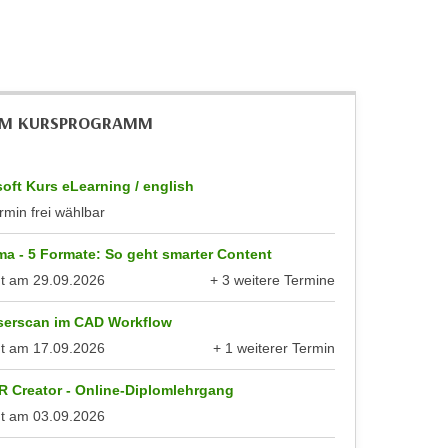
IM KURSPROGRAMM
oft Kurs eLearning / english
rmin frei wählbar
a - 5 Formate: So geht smarter Content
nt am
29.09.2026
+ 3 weitere Termine
anzeigen
serscan im CAD Workflow
nt am
17.09.2026
+ 1 weiterer Termin
anzeigen
R Creator - Online-Diplomlehrgang
nt am
03.09.2026