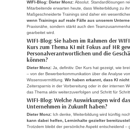
c
WIFI-Blog: Dieter Monz:
Absolut. Standardlösungen rei
i
h
Mitarbeitende erwarten heute, dass Weiterbildung zu ihn
e
Maßgeschneiderte Trainings sind daher ein wesentlicher
u
r
wenn Trainings auf reale Fälle aus unserem Unter
t
e
Praxisnähe, sondern stärkt auch den Teamzusammenha
z
n
gearbeitet wird.
a
“
WIFI-Blog: Sie haben im Rahmen der WIF
b
k
Kurs zum Thema KI mit Fokus auf HR ge
k
l
Personalverantwortlichen und die Gesch
o
können?
i
m
c
Dieter Monz:
Ja, definitiv. Der Kurs hat gezeigt, wie 
m
k
– von der Bewerberkommunikation über die Analyse von R
e
e
Wissensvermittlung.
Wir haben erkannt, dass KI nicht 
n
Zeitersparnis in der Vorbereitung oder in der internen W
n
z
das Thema aktiv weiterzuverfolgen und Schritt für Schritt
,
w
WIFI-Blog: Welche Auswirkungen wird das
v
i
Unternehmen in Zukunft haben?
e
s
Dieter Monz:
Ich denke, Weiterbildung wird künftig noch
r
c
kann dabei helfen, Lerninhalte gezielter bereitzust
w
h
Trotzdem bleibt der persönliche Aspekt entscheidend – 
e