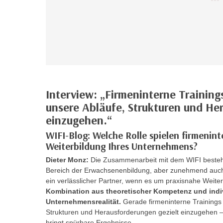
r
i
i
e
k
F
a
u
n
n
i
k
s
t
c
i
Interview: „Firmeninterne Training
h
o
unsere Abläufe, Strukturen und He
e
n
einzugehen.“
n
d
U
WIFI-Blog: Welche Rolle spielen firmenint
e
Weiterbildung Ihres Unternehmens?
n
r
t
Dieter Monz:
Die Zusammenarbeit mit dem WIFI besteht 
W
e
Bereich der Erwachsenenbildung, aber zunehmend auch i
e
r
ein verlässlicher Partner, wenn es um praxisnahe Weite
b
Kombination aus theoretischer Kompetenz und indi
n
s
Unternehmensrealität.
Gerade firmeninterne Trainings b
e
e
Strukturen und Herausforderungen gezielt einzugehen – 
h
i
bringt spürbare Ergebnisse.