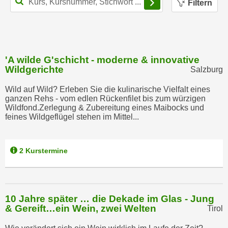
Filtern
r
a
t
b
e
e
C
n
o
'A wilde G'schicht - moderne & innovative
.
o
Wildgerichte
Salzburg
W
k
e
i
Wild auf Wild? Erleben Sie die kulinarische Vielfalt eines
n
ganzen Rehs - vom edlen Rückenfilet bis zum würzigen
e
Wildfond.Zerlegung & Zubereitung eines Maibocks und
n
s
feines Wildgeflügel stehen im Mittel...
S
z
i
u
e
A
2 Kurstermine
d
n
e
a
r
l
C
10 Jahre später … die Dekade im Glas - Jung
y
o
& Gereift…ein Wein, zwei Welten
Tirol
s
o
e