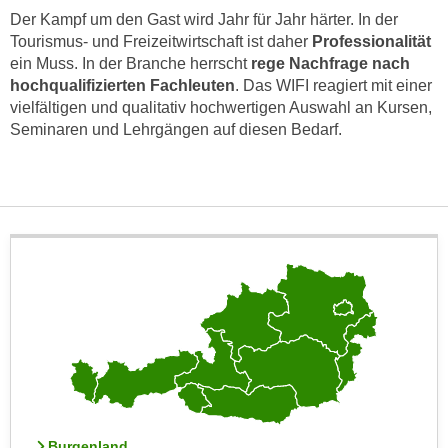
n
Der Kampf um den Gast wird Jahr für Jahr härter. In der
i
S
Tourismus- und Freizeitwirtschaft ist daher
Professionalität
c
i
ein Muss. In der Branche herrscht
rege Nachfrage nach
h
e
hochqualifizierten Fachleuten
. Das WIFI reagiert mit einer
n
a
vielfältigen und qualitativ hochwertigen Auswahl an Kursen,
i
u
Seminaren und Lehrgängen auf diesen Bedarf.
c
f
h
„
t
A
d
l
e
l
m
e
D
a
a
k
t
z
e
e
n
p
s
t
c
i
Burgenland