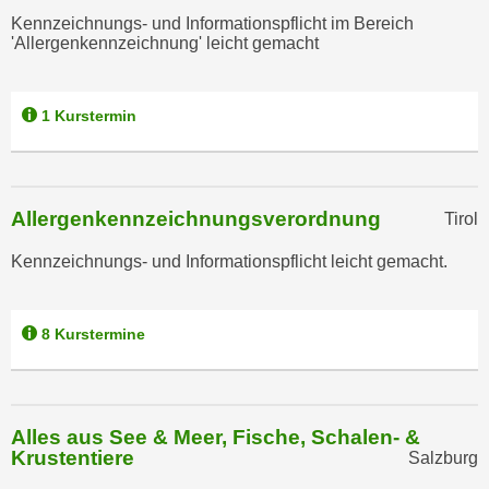
n
b
Kennzeichnungs- und Informationspflicht im Bereich
p
e
'Allergenkennzeichnung' leicht gemacht
e
r
r
h
s
1 Kurstermin
i
o
n
n
a
e
u
Allergenkennzeichnungsverordnung
n
Tirol
s
b
e
Kennzeichnungs- und Informationspflicht leicht gemacht.
e
i
z
n
o
e
8 Kurstermine
g
a
e
n
n
g
e
Alles aus See & Meer, Fische, Schalen- &
e
n
Krustentiere
Salzburg
n
D
e