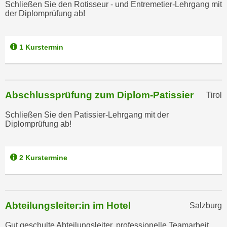
Schließen Sie den Rotisseur - und Entremetier-Lehrgang mit
n
e
der Diplomprüfung ab!
,
l
g
e
e
1 Kurstermin
v
l
a
a
n
n
t
g
Abschlussprüfung zum Diplom-Patissier
Tirol
e
e
I
Schließen Sie den Patissier-Lehrgang mit der
n
n
Diplomprüfung ab!
I
h
h
a
r
l
2 Kurstermine
e
t
d
e
u
a
r
Abteilungsleiter:in im Hotel
Salzburg
n
c
z
Gut geschulte Abteilungsleiter, professionelle Teamarbeit
h