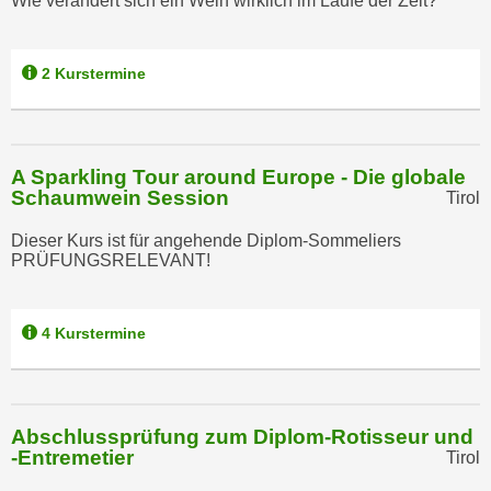
Wie verändert sich ein Wein wirklich im Laufe der Zeit?
k
z
i
w
e
e
2 Kurstermine
-
c
S
k
e
e
t
n
A Sparkling Tour around Europe - Die globale
z
Schaumwein Session
Tirol
u
u
n
Dieser Kurs ist für angehende Diplom-Sommeliers
n
d
PRÜFUNGSRELEVANT!
g
u
z
m
u
f
4 Kurstermine
s
ü
t
r
i
S
m
Abschlussprüfung zum Diplom-Rotisseur und
i
m
-Entremetier
Tirol
e
e
r