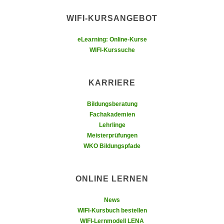
h
r
e
WIFI-KURSANGEBOT
e
n
C
I
eLearning: Online-Kurse
o
WIFI-Kurssuche
h
o
r
k
e
i
KARRIERE
D
e
a
s
Bildungsberatung
t
Fachakademien
f
e
Lehrlinge
ü
n
Meisterprüfungen
r
WKO Bildungspfade
k
M
e
a
i
r
ONLINE LERNEN
n
k
e
e
News
m
WIFI-Kursbuch bestellen
t
d
WIFI-Lernmodell LENA
i