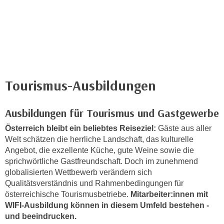
n
h
u
C
r
o
C
o
o
k
o
i
k
Tourismus-Ausbildungen
e
i
s
e
v
Ausbildungen für Tourismus und Gastgewerbe
s
o
,
Österreich bleibt ein beliebtes Reiseziel:
Gäste aus aller
n
d
Welt schätzen die herrliche Landschaft, das kulturelle
U
i
Angebot, die exzellente Küche, gute Weine sowie die
S
e
sprichwörtliche Gastfreundschaft. Doch im zunehmend
-
f
globalisierten Wettbewerb verändern sich
a
Qualitätsverständnis und Rahmenbedingungen für
ü
m
österreichische Tourismusbetriebe.
Mitarbeiter:innen mit
r
e
WIFI-Ausbildung können in diesem Umfeld bestehen -
d
r
und beeindrucken.
i