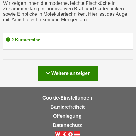
Wir zeigen Ihnen die moderne, leichte Fischküche in
a
h
Zusammenklang mit innovativen Brat- und Gartechniken
t
sowie Einblicke in Molekulartechniken. Hier isst das Auge
m
e
mit: Anrichtetechniken und Mengen am ...
e
n
O
a
n
2 Kurstermine
u
l
c
i
h
n
a
e
n
-
Kurse
Weitere
anzeigen
U
J
n
o
t
u
Cookie-Einstellungen
e
r
r
Barrierefreiheit
n
n
Offenlegung
e
e
y
Datenschutz
h
z
m