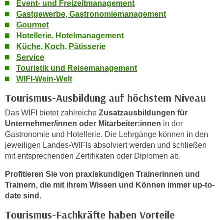
Event- und Freizeitmanagement
e
e
Gastgewerbe, Gastronomiemanagement
n
n
Gourmet
e
o
Hotellerie, Hotelmanagement
i
Küche, Koch, Pâtisserie
t
n
Service
w
s
Touristik und Reisemanagement
e
e
WIFI-Wein-Welt
n
t
d
Tourismus-Ausbildung auf höchstem Niveau
z
i
Das WIFI bietet zahlreiche
Zusatzausbildungen für
e
g
Unternehmer/innen oder Mitarbeiter:innen
in der
n
s
Gastronomie und Hotellerie. Die Lehrgänge können in den
,
i
jeweiligen Landes-WIFIs absolviert werden und schließen
w
n
mit entsprechenden Zertifikaten oder Diplomen ab.
e
d
l
Profitieren Sie von praxiskundigen Trainerinnen und
.
c
Trainern, die mit ihrem Wissen und Können immer up-to-
W
date sind.
h
e
e
n
Tourismus-Fachkräfte haben Vorteile
s