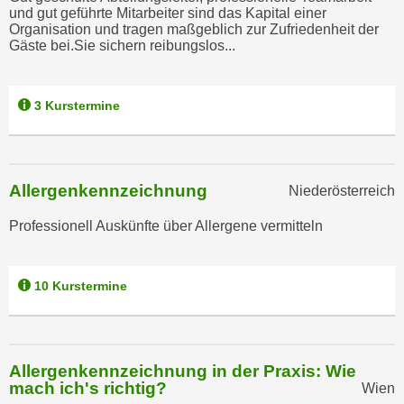
u
und gut geführte Mitarbeiter sind das Kapital einer
d
z
Organisation und tragen maßgeblich zur Zufriedenheit der
i
Gäste bei.Sie sichern reibungslos...
e
e
i
C
g
3 Kurstermine
o
e
o
n
k
.
i
U
Allergenkennzeichnung
Niederösterreich
e
m
s
I
Professionell Auskünfte über Allergene vermitteln
e
h
r
n
h
10 Kurstermine
e
o
n
b
d
e
a
n
Allergenkennzeichnung in der Praxis: Wie
r
mach ich's richtig?
Wien
e
ü