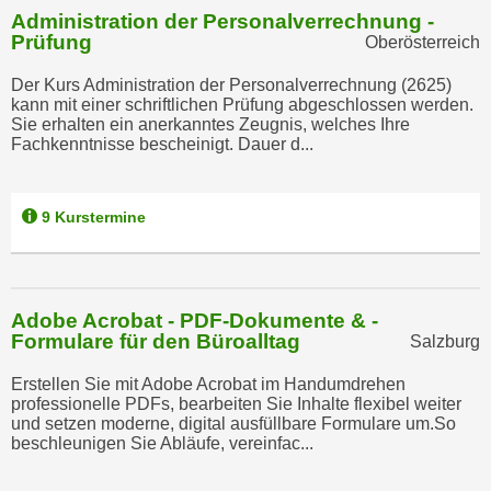
u
Administration der Personalverrechnung -
d
z
Prüfung
Oberösterreich
i
e
e
Der Kurs Administration der Personalverrechnung (2625)
i
C
kann mit einer schriftlichen Prüfung abgeschlossen werden.
g
Sie erhalten ein anerkanntes Zeugnis, welches Ihre
o
e
Fachkenntnisse bescheinigt. Dauer d...
o
n
k
.
i
U
9 Kurstermine
e
m
s
I
e
h
r
Adobe Acrobat - PDF-Dokumente & -
n
Formulare für den Büroalltag
h
Salzburg
e
o
n
Erstellen Sie mit Adobe Acrobat im Handumdrehen
b
d
professionelle PDFs, bearbeiten Sie Inhalte flexibel weiter
e
und setzen moderne, digital ausfüllbare Formulare um.So
a
beschleunigen Sie Abläufe, vereinfac...
n
r
e
ü