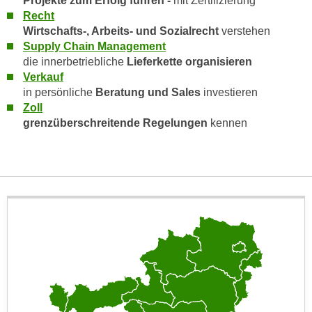
Projekte zum Erfolg führen -
mit Zertifizierung
n
Recht
i
S
Wirtschafts-, Arbeits- und Sozialrecht
verstehen
c
i
Supply Chain Management
h
e
die innerbetriebliche
Lieferkette organisieren
n
a
Verkauf
i
u
in persönliche
Beratung und Sales
investieren
c
f
Zoll
h
„
grenzüberschreitende Regelungen
kennen
t
A
d
l
e
l
m
e
D
a
a
k
t
z
e
e
n
p
s
t
c
i