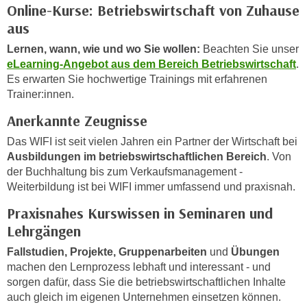
i
Online-Kurse: Betriebswirtschaft von Zuhause
e
k
aus
F
a
u
Lernen, wann, wie und wo Sie wollen:
Beachten Sie unser
n
n
eLearning-Angebot aus dem Bereich Betriebswirtschaft
.
i
k
Es erwarten Sie hochwertige Trainings mit erfahrenen
s
t
Trainer:innen.
c
i
Anerkannte Zeugnisse
h
o
e
Das WIFI ist seit vielen Jahren ein Partner der Wirtschaft bei
n
n
Ausbildungen im betriebswirtschaftlichen Bereich
. Von
d
U
der Buchhaltung bis zum Verkaufsmanagement -
e
n
Weiterbildung ist bei WIFI immer umfassend und praxisnah.
r
t
W
Praxisnahes Kurswissen in Seminaren und
e
e
Lehrgängen
r
b
n
Fallstudien, Projekte, Gruppenarbeiten
und
Übungen
s
machen den Lernprozess lebhaft und interessant - und
e
e
sorgen dafür, dass Sie die betriebswirtschaftlichen Inhalte
h
i
auch gleich im eigenen Unternehmen einsetzen können.
m
t