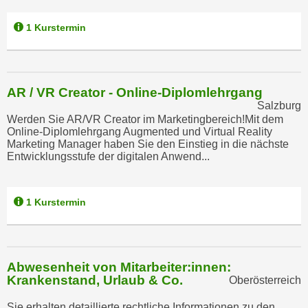
k
z
i
w
1 Kurstermin
e
e
-
c
S
k
e
AR / VR Creator - Online-Diplomlehrgang
e
t
Salzburg
n
Werden Sie AR/VR Creator im Marketingbereich!Mit dem
z
u
Online-Diplomlehrgang Augmented und Virtual Reality
u
n
Marketing Manager haben Sie den Einstieg in die nächste
n
Entwicklungsstufe der digitalen Anwend...
d
g
u
z
m
u
1 Kurstermin
f
s
ü
t
r
i
S
Abwesenheit von Mitarbeiter:innen:
m
i
Krankenstand, Urlaub & Co.
Oberösterreich
m
e
e
r
Sie erhalten detaillierte rechtliche Informationen zu den