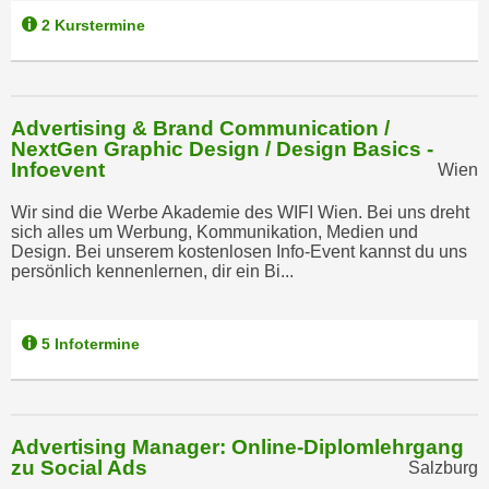
n
b
2 Kurstermine
p
e
e
r
r
h
s
i
Advertising & Brand Communication /
o
n
NextGen Graphic Design / Design Basics -
n
Infoevent
Wien
a
e
u
Wir sind die Werbe Akademie des WIFI Wien. Bei uns dreht
n
s
sich alles um Werbung, Kommunikation, Medien und
b
e
Design. Bei unserem kostenlosen Info-Event kannst du uns
e
persönlich kennenlernen, dir ein Bi...
i
z
n
o
e
5 Infotermine
g
a
e
n
n
g
e
e
Advertising Manager: Online-Diplomlehrgang
n
n
zu Social Ads
Salzburg
D
e