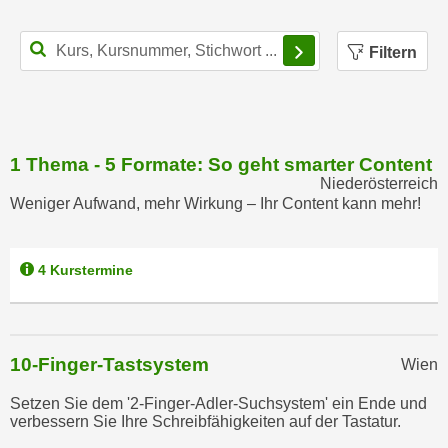
r
a
t
Filterbereich schl
b
Filtern
e
e
C
n
o
.
o
W
k
1 Thema - 5 Formate: So geht smarter Content
e
i
Niederösterreich
n
e
Weniger Aufwand, mehr Wirkung – Ihr Content kann mehr!
n
s
S
z
i
u
4 Kurstermine
e
A
d
n
e
a
r
10-Finger-Tastsystem
Wien
l
C
y
Setzen Sie dem '2-Finger-Adler-Suchsystem' ein Ende und
o
s
verbessern Sie Ihre Schreibfähigkeiten auf der Tastatur.
o
e