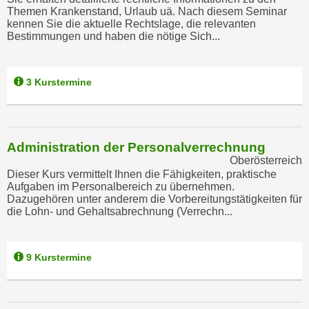
n
Themen Krankenstand, Urlaub uä. Nach diesem Seminar
e
kennen Sie die aktuelle Rechtslage, die relevanten
,
l
Bestimmungen und haben die nötige Sich...
g
e
e
v
l
a
3 Kurstermine
a
n
n
t
g
e
e
Administration der Personalverrechnung
I
n
Oberösterreich
n
Dieser Kurs vermittelt Ihnen die Fähigkeiten, praktische
I
h
Aufgaben im Personalbereich zu übernehmen.
h
a
Dazugehören unter anderem die Vorbereitungstätigkeiten für
r
die Lohn- und Gehaltsabrechnung (Verrechn...
l
e
t
d
e
9 Kurstermine
u
a
r
n
c
z
h