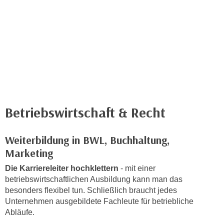
n
h
u
C
r
o
C
o
o
k
o
i
k
e
i
s
e
v
Betriebswirtschaft & Recht
s
o
,
n
d
Weiterbildung in BWL, Buchhaltung,
U
i
Marketing
S
e
-
Die Karriereleiter hochklettern
- mit einer
f
betriebswirtschaftlichen Ausbildung kann man das
a
ü
besonders flexibel tun. Schließlich braucht jedes
m
r
Unternehmen ausgebildete Fachleute für betriebliche
e
d
Abläufe.
r
i