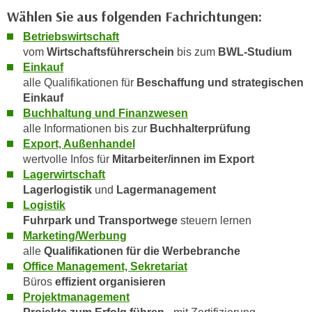
e
Wählen Sie aus folgenden Fachrichtungen:
e
n
n
Betriebswirtschaft
e
o
vom
Wirtschaftsführerschein
bis zum
BWL-Studium
i
t
Einkauf
n
alle Qualifikationen für
Beschaffung und strategischen
w
s
Einkauf
e
e
Buchhaltung und Finanzwesen
n
t
alle Informationen bis zur
Buchhalterprüfung
d
Export, Außenhandel
z
i
wertvolle Infos für
Mitarbeiter/innen im Export
e
g
Lagerwirtschaft
n
s
Lagerlogistik
und
Lagermanagement
,
i
Logistik
w
n
Fuhrpark und Transportwege
steuern lernen
e
d
Marketing/Werbung
l
.
alle
Qualifikationen für die Werbebranche
c
Office Management, Sekretariat
W
h
Büros
effizient organisieren
e
e
Projektmanagement
n
s