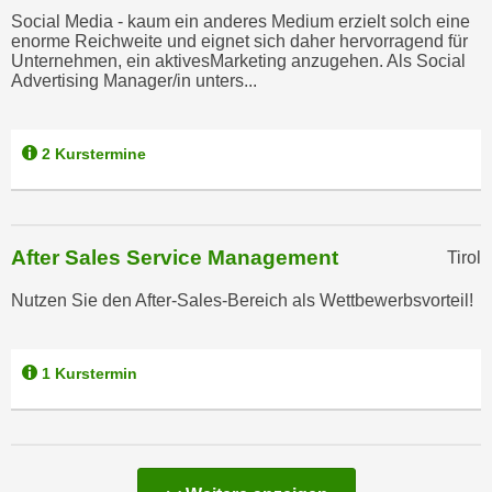
a
Social Media - kaum ein anderes Medium erzielt solch eine
h
enorme Reichweite und eignet sich daher hervorragend für
t
m
Unternehmen, ein aktivesMarketing anzugehen. Als Social
e
e
Advertising Manager/in unters...
n
O
a
n
u
2 Kurstermine
l
c
i
h
n
a
e
n
After Sales Service Management
Tirol
-
U
J
Nutzen Sie den After-Sales-Bereich als Wettbewerbsvorteil!
n
o
t
u
e
r
1 Kurstermin
r
n
n
e
e
y
h
z
m