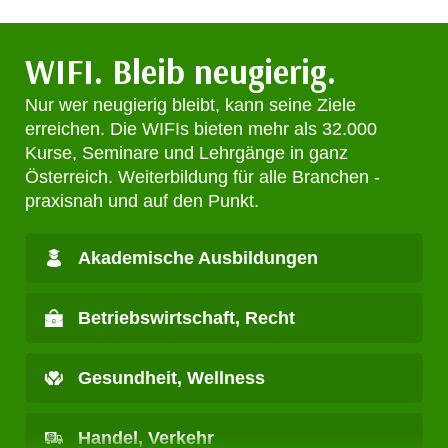
n
h
u
C
r
WIFI. Bleib neugierig.
o
C
o
o
Nur wer neugierig bleibt, kann seine Ziele
k
o
erreichen. Die WIFIs bieten mehr als 32.000
i
k
Kurse, Seminare und Lehrgänge in ganz
e
i
Österreich. Weiterbildung für alle Branchen -
s
e
praxisnah und auf den Punkt.
v
s
o
,
Akademische Ausbildungen
n
d
U
i
S
Betriebswirtschaft, Recht
e
-
f
a
ü
Gesundheit, Wellness
m
r
e
d
r
Handel, Verkehr
i