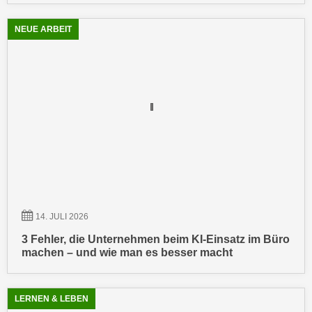
n
d
E
NEUE ARBEIT
e
U
n
-
w
U
i
S
r
A
z
u
i
n
e
t
l
e
o
r
r
w
i
14. JULI 2026
o
e
3 Fehler, die Unternehmen beim KI-Einsatz im Büro
r
n
machen – und wie man es besser macht
f
t
e
i
n
LERNEN & LEBEN
e
h