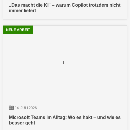
h
e
„Das macht die KI“ – warum Copilot trotzdem nicht
u
immer liefert
r
t
e
z
n
a
NEUE ARBEIT
“
b
k
k
l
o
i
m
c
m
k
e
e
n
n
z
,
w
v
i
e
s
14. JULI 2026
r
c
w
Microsoft Teams im Alltag: Wo es hakt – und wie es
h
e
besser geht
e
n