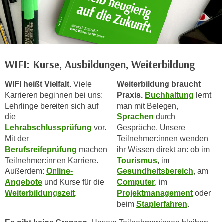
n
b
p
e
e
r
r
h
s
i
WIFI: Kurse, Ausbildungen, Weiterbildung
o
n
n
a
WIFI heißt Vielfalt.
Viele
Weiterbildung braucht
e
u
Karrieren beginnen bei uns:
Praxis.
Buchhaltung
lernt
n
s
Lehrlinge bereiten sich auf
man mit Belegen,
b
e
die
Sprachen
durch
e
i
Lehrabschlussprüfung
vor.
Gespräche. Unsere
z
n
Mit der
Teilnehmer:innen wenden
o
Berufsreifeprüfung
machen
ihr Wissen direkt an: ob im
e
g
Teilnehmer:innen Karriere.
Tourismus
, im
a
e
Außerdem:
Online-
Gesundheitsbereich
, am
n
n
Angebote
und Kurse für die
Computer
, im
g
Weiterbildungszeit
.
Projektmanagement
oder
e
e
beim
Staplerfahren
.
n
n
D
e