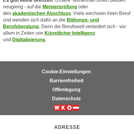
Es gibt keine Grenzen.
Unsere Teilnehmer:innen bleiben
a
neugierig - auf die
Meisterprüfung
oder
h
t
den
akademischen Abschluss
. Viele wechseln ihren Beruf
m
e
und wenden sich dafür an die
Bildungs- und
e
n
Berufsberatung
. Denn die Berufswelt verändert sich - vor
O
allem in Zeiten von
Künstlicher Intelligenz
a
n
und
Digitalisierung
.
u
l
c
i
h
n
a
e
n
-
Cookie-Einstellungen
U
J
Barrierefreiheit
n
o
Offenlegung
t
u
e
Datenschutz
r
r
n
n
Weiter zur Website der Wirts
e
e
y
h
ADRESSE
z
m