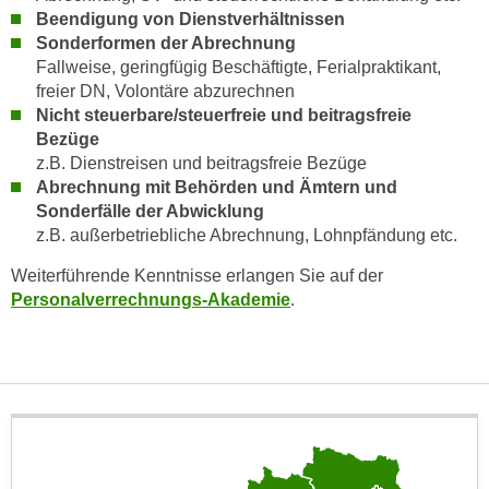
i
e
Beendigung von Dienstverhältnissen
k
F
Sonderformen der Abrechnung
a
Fallweise, geringfügig Beschäftigte, Ferialpraktikant,
u
n
freier DN, Volontäre abzurechnen
n
i
Nicht steuerbare/steuerfreie und beitragsfreie
k
s
Bezüge
t
z.B. Dienstreisen und beitragsfreie Bezüge
c
i
Abrechnung mit Behörden und Ämtern und
h
o
Sonderfälle der Abwicklung
e
n
z.B. außerbetriebliche Abrechnung, Lohnpfändung etc.
n
d
U
Weiterführende Kenntnisse erlangen Sie auf der
e
n
Personalverrechnungs-Akademie
.
r
t
W
e
e
r
b
n
s
e
e
h
i
m
t