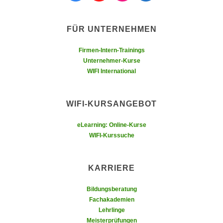
n
d
E
e
FÜR UNTERNEHMEN
U
n
-
w
Firmen-Intern-Trainings
U
i
Unternehmer-Kurse
S
r
WIFI International
A
z
u
i
n
WIFI-KURSANGEBOT
e
t
l
eLearning: Online-Kurse
e
o
WIFI-Kurssuche
r
r
w
i
o
e
KARRIERE
r
n
f
Bildungsberatung
t
e
Fachakademien
i
n
Lehrlinge
e
Meisterprüfungen
h