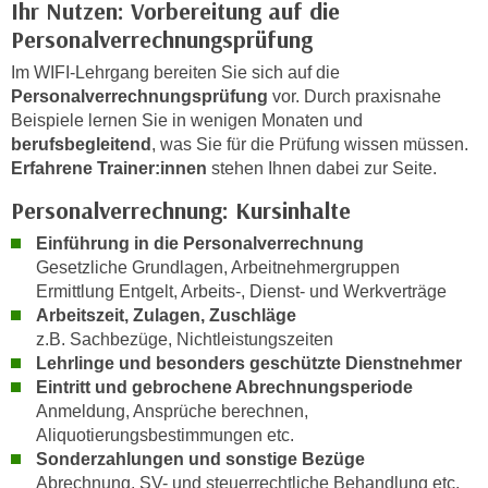
Ihr Nutzen: Vorbereitung auf die
n
h
u
Personalverrechnungsprüfung
C
r
Im WIFI-Lehrgang bereiten Sie sich auf die
o
C
Personalverrechnungsprüfung
vor. Durch praxisnahe
o
o
Beispiele lernen Sie in wenigen Monaten und
k
o
berufsbegleitend
, was Sie für die Prüfung wissen müssen.
i
k
Erfahrene Trainer:innen
stehen Ihnen dabei zur Seite.
e
i
Personalverrechnung: Kursinhalte
s
e
v
s
Einführung in die Personalverrechnung
o
Gesetzliche Grundlagen, Arbeitnehmergruppen
,
n
Ermittlung Entgelt, Arbeits-, Dienst- und Werkverträge
d
U
Arbeitszeit, Zulagen, Zuschläge
i
S
z.B. Sachbezüge, Nichtleistungszeiten
e
Lehrlinge und besonders geschützte Dienstnehmer
-
f
Eintritt und gebrochene Abrechnungsperiode
a
ü
Anmeldung, Ansprüche berechnen,
m
r
Aliquotierungsbestimmungen etc.
e
d
Sonderzahlungen und sonstige Bezüge
r
i
Abrechnung, SV- und steuerrechtliche Behandlung etc.