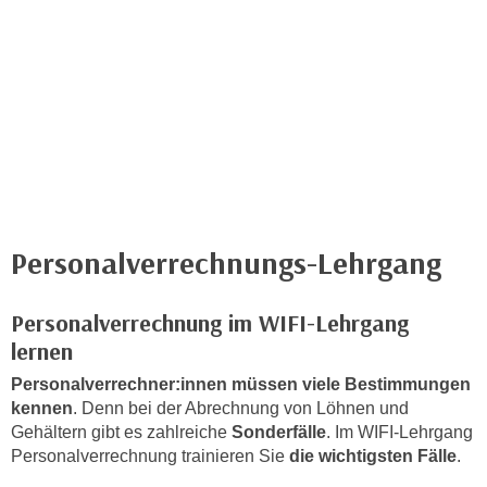
c
i
h
m
t
m
e
u
n
n
S
g
i
v
e
e
,
r
d
Personalverrechnungs-Lehrgang
w
a
e
s
n
Personalverrechnung im WIFI-Lehrgang
s
d
lernen
w
e
i
Personalverrechner:innen müssen viele Bestimmungen
n
r
kennen
. Denn bei der Abrechnung von Löhnen und
w
Gehältern gibt es zahlreiche
Sonderfälle
. Im WIFI-Lehrgang
a
i
Personalverrechnung trainieren Sie
die wichtigsten Fälle
.
u
r
c