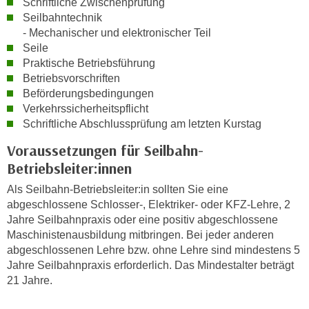
Schriftliche Zwischenprüfung
i
e
Seilbahntechnik
k
F
- Mechanischer und elektronischer Teil
a
u
Seile
n
n
Praktische Betriebsführung
i
k
Betriebsvorschriften
s
t
Beförderungsbedingungen
c
Verkehrssicherheitspflicht
i
h
Schriftliche Abschlussprüfung am letzten Kurstag
o
e
n
Voraussetzungen für Seilbahn-
n
d
Betriebsleiter:innen
U
e
n
Als Seilbahn-Betriebsleiter:in sollten Sie eine
r
t
abgeschlossene Schlosser-, Elektriker- oder KFZ-Lehre, 2
W
Jahre Seilbahnpraxis oder eine positiv abgeschlossene
e
e
Maschinistenausbildung mitbringen. Bei jeder anderen
r
b
abgeschlossenen Lehre bzw. ohne Lehre sind mindestens 5
n
s
Jahre Seilbahnpraxis erforderlich. Das Mindestalter beträgt
e
e
21 Jahre.
h
i
m
t