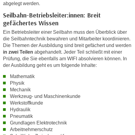
n
abgelegt werden.
h
u
Seilbahn-Betriebsleiter:innen: Breit
C
r
o
gefächertes Wissen
C
o
o
Ein Betriebsleiter einer Seilbahn muss den Überblick über
k
o
die Seilbahntechnik bewahren und Mitarbeiter koordinieren.
i
Die Themen der Ausbildung sind breit gefächert und werden
k
e
in zwei Teilen
abgehandelt. Jeder Teil schließt mit einer
i
s
Prüfung, die Sie ebenfalls am WIFI absolvieren können. In
e
v
der Ausbildung geht es um folgende Inhalte:
s
o
,
Mathematik
n
d
Physik
U
i
Mechanik
S
e
Werkzeug- und Maschinenkunde
-
Werkstoffkunde
f
a
Hydraulik
ü
m
Pneumatik
r
e
Grundlagen Elektrotechnik
d
Arbeitnehmerschutz
r
i