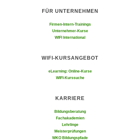
n
d
FÜR UNTERNEHMEN
E
e
U
n
Firmen-Intern-Trainings
-
w
Unternehmer-Kurse
U
i
WIFI International
S
r
A
z
u
WIFI-KURSANGEBOT
i
n
e
eLearning: Online-Kurse
t
l
WIFI-Kurssuche
e
o
r
r
w
i
KARRIERE
o
e
r
n
Bildungsberatung
f
Fachakademien
t
e
Lehrlinge
i
Meisterprüfungen
n
e
WKO Bildungspfade
h