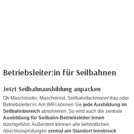
c
i
h
m
t
m
e
u
n
n
S
g
i
v
e
e
,
r
d
Betriebsleiter:in für Seilbahnen
w
a
e
s
n
Jetzt Seilbahnausbildung anpacken
s
d
w
Ob Maschinistin, Maschninist, Seilbahnfachmann/-frau oder
e
Betriebsleiter:in: Am WIFI können Sie
jede Ausbildung im
i
n
Seilbahnbereich
absolvieren. So wird auch die zentrale
r
w
Ausbildung für Seilbahn-Betriebsleiter:innen
a
i
durchgeführt. Außerdem können alle behördlichen
u
r
Abschlussprüfungen
zentral am Standort Innsbruck
c