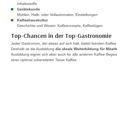
r
i
Inhaltsstoffe
i
e
Gerätekunde
k
Mühlen, Halb- oder Vollautomaten, Einstellungen
F
a
Kaffeehauskultur
u
Geschichte und Wesen: Kaffeerezepte, Kaffeelügen.
n
n
i
k
Top-Chancen in der Top-Gastronomie
s
t
Jeder Gastronom, der etwas auf sich hält, bietet feinsten Kaff
c
i
Deshalb ist die Ausbildung
die ideale Weiterbildung für Mitar
h
o
Ausbildung eignet sich aber auch für alle anderen Kaffee-Begeis
e
n
einer optimal zubereiteten Tasse Kaffee.
n
d
U
e
n
r
t
W
e
e
r
b
n
s
e
e
h
i