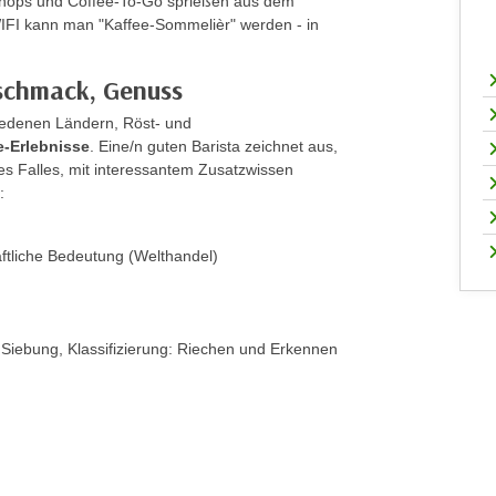
-Shops und Coffee-To-Go sprießen aus dem
FI kann man "Kaffee-Sommelièr" werden - in
schmack, Genuss
iedenen Ländern, Röst- und
e-Erlebnisse
. Eine/n guten Barista zeichnet aus,
des Falles, mit interessantem Zusatzwissen
:
ftliche Bedeutung (Welthandel)
 Siebung, Klassifizierung: Riechen und Erkennen