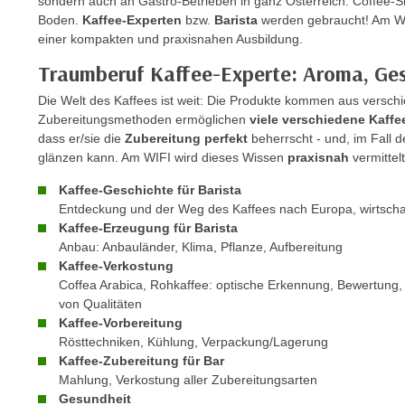
sondern auch an Gastro-Betrieben in ganz Österreich. Coffee
r
c
Boden.
Kaffee-Experten
bzw.
Barista
werden gebraucht! Am WI
n
h
einer kompakten und praxisnahen Ausbildung.
u
C
r
Traumberuf Kaffee-Experte: Aroma, Ge
o
C
Die Welt des Kaffees ist weit: Die Produkte kommen aus versch
o
o
Zubereitungsmethoden ermöglichen
viele verschiedene Kaffe
k
o
dass er/sie die
Zubereitung perfekt
beherrscht - und, im Fall 
i
k
glänzen kann. Am WIFI wird dieses Wissen
praxisnah
vermittelt
e
i
Kaffee-Geschichte für Barista
s
e
Entdeckung und der Weg des Kaffees nach Europa, wirtscha
v
s
Kaffee-Erzeugung für Barista
o
,
Anbau: Anbauländer, Klima, Pflanze, Aufbereitung
n
d
Kaffee-Verkostung
U
i
Coffea Arabica, Rohkaffee: optische Erkennung, Bewertung,
S
von Qualitäten
e
-
Kaffee-Vorbereitung
f
Rösttechniken, Kühlung, Verpackung/Lagerung
a
ü
Kaffee-Zubereitung für Bar
m
r
Mahlung, Verkostung aller Zubereitungsarten
e
d
Gesundheit