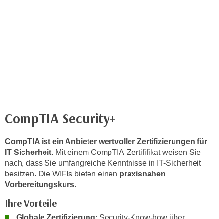
c
i
h
m
t
m
e
u
n
n
S
g
i
v
e
e
,
r
d
CompTIA Security+
w
a
e
s
n
CompTIA ist ein Anbieter wertvoller Zertifizierungen für
s
d
IT-Sicherheit.
Mit einem CompTIA-Zertififikat weisen Sie
w
nach, dass Sie umfangreiche Kenntnisse in IT-Sicherheit
e
i
besitzen. Die WIFIs bieten einen
praxisnahen
n
r
Vorbereitungskurs.
w
a
i
Ihre Vorteile
u
r
Globale Zertifizierung
: Security-Know-how über
c