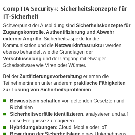
i
e
CompTIA Security+: Sicherheitskonzepte für
k
F
IT-Sicherheit
a
u
n
Schwerpunkt der Ausbildung sind
Sicherheitskonzepte für
n
i
Zugangskontrolle, Authentifizierung und Abwehr
k
s
externer Angriffe
. Sicherheitsaspekte für die
t
Kommunikation und die
Netzwerkinfrastruktur
werden
c
i
ebenso behandelt wie die Grundlagen der
h
o
Verschlüsselung
und der Umgang mit etwaiger
e
n
Schadsoftware wie Viren oder Würmer.
n
d
U
Bei der
Zertifizierungsvorbereitung
erlernen die
e
n
Teilnehmer:innen unter anderem
praktische Fähigkeiten
r
t
zur Lösung von Sicherheitsproblemen
.
W
e
e
Bewusstsein schaffen
von geltenden Gesetzten und
r
b
Richtlinien
n
s
Sicherheitsvorfälle identifizieren
, analysieren und auf
e
e
diese Ereignisse zu reagieren
h
Hybridumgebungen
: Cloud, Mobile oder IoT
i
m
Bewertung der Sicherheitslage
eines Unternehmens
t