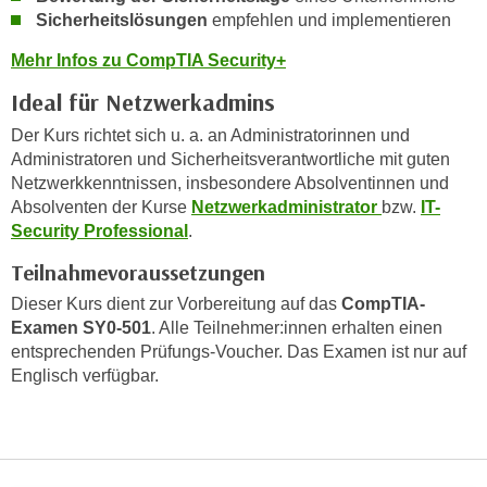
e
Sicherheitslösungen
empfehlen und implementieren
e
n
n
Mehr Infos zu CompTIA Security+
e
o
i
Ideal für Netzwerkadmins
t
n
w
Der Kurs richtet sich u. a. an Administratorinnen und
s
e
Administratoren und Sicherheitsverantwortliche mit guten
e
n
Netzwerkkenntnissen, insbesondere Absolventinnen und
t
Absolventen der Kurse
Netzwerkadministrator
bzw.
IT-
d
z
Security Professional
.
i
e
g
Teilnahmevoraussetzungen
n
s
,
Dieser Kurs dient zur Vorbereitung auf das
CompTIA-
i
Examen SY0-501
. Alle Teilnehmer:innen erhalten einen
w
n
entsprechenden Prüfungs-Voucher. Das Examen ist nur auf
e
d
Englisch verfügbar.
l
.
c
W
h
e
e
n
s