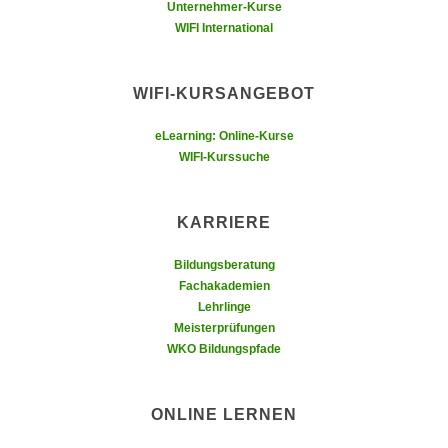
r
Unternehmer-Kurse
a
WIFI International
t
b
e
e
C
WIFI-KURSANGEBOT
n
o
.
o
eLearning: Online-Kurse
W
k
WIFI-Kurssuche
e
i
n
e
n
KARRIERE
s
S
z
i
Bildungsberatung
u
e
Fachakademien
A
Lehrlinge
d
n
Meisterprüfungen
e
a
WKO Bildungspfade
r
l
C
y
o
ONLINE LERNEN
s
o
e