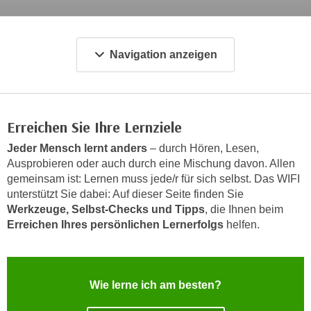
c
i
h
m
t
m
Navigation anzeigen
e
u
n
n
S
g
i
v
Erreichen Sie Ihre Lernziele
e
e
,
Jeder Mensch lernt anders
– durch Hören, Lesen,
r
d
Ausprobieren oder auch durch eine Mischung davon. Allen
w
a
gemeinsam ist: Lernen muss jede/r für sich selbst. Das WIFI
e
s
unterstützt Sie dabei: Auf dieser Seite finden Sie
n
Werkzeuge, Selbst-Checks und Tipps
, die Ihnen beim
s
d
Erreichen Ihres persönlichen Lernerfolgs
helfen.
w
e
i
n
r
w
a
i
Wie lerne ich am besten?
u
r
c