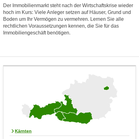
e
Der Immobilienmarkt steht nach der Wirtschaftskrise wieder
e
n
hoch im Kurs: Viele Anleger setzen auf Häuser, Grund und
n
Boden um Ihr Vermögen zu vermehren. Lernen Sie alle
e
o
rechtlichen Voraussetzungen kennen, die Sie für das
i
t
Immobiliengeschäft benötigen.
n
w
s
e
e
n
t
d
z
i
e
g
n
s
,
i
w
n
e
d
l
.
c
W
h
e
e
Kärnten
n
s