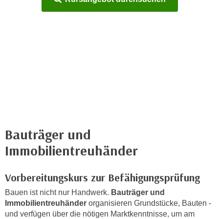
c
i
h
m
t
m
e
u
n
n
S
g
i
v
e
e
,
r
d
w
a
e
Bauträger und
s
n
Immobilientreuhänder
s
d
w
e
i
Vorbereitungskurs zur Befähigungsprüfung
n
r
w
Bauen ist nicht nur Handwerk.
Bauträger und
a
i
Immobilientreuhänder
organisieren Grundstücke, Bauten -
u
r
und verfügen über die nötigen Marktkenntnisse, um am
c