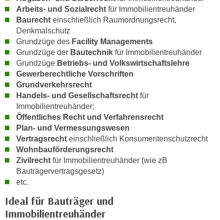
i
e
Arbeits- und Sozialrecht
für Immobilientreuhänder
k
F
Baurecht
einschließlich Raumordnungsrecht,
a
Denkmalschutz
u
n
Grundzüge des
Facility Managements
n
i
Grundzüge der
Bautechnik
für Immobilientreuhänder
k
s
Grundzüge
Betriebs- und Volkswirtschaftslehre
t
Gewerberechtliche Vorschriften
c
i
Grundverkehrsrecht
h
o
Handels- und Gesellschaftsrecht
für
e
n
Immobilientreuhänder;
n
d
Öffentliches Recht und Verfahrensrecht
U
e
Plan- und Vermessungswesen
n
r
Vertragsrecht
einschließlich Konsumentenschutzrecht
t
W
Wohnbauförderungsrecht
e
Zivilrecht
für Immobilientreuhänder (wie zB
e
r
Bauträgervertragsgesetz)
b
n
etc.
s
e
e
Ideal für Bauträger und
h
i
Immobilientreuhänder
m
t