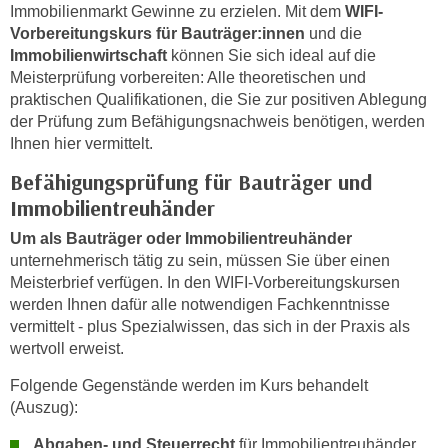
n
Immobilienmarkt Gewinne zu erzielen. Mit dem
WIFI-
h
u
Vorbereitungskurs für Bauträger:innen
und die
C
r
Immobilienwirtschaft
können Sie sich ideal auf die
o
Meisterprüfung vorbereiten: Alle theoretischen und
C
o
praktischen Qualifikationen, die Sie zur positiven Ablegung
o
k
der Prüfung zum Befähigungsnachweis benötigen, werden
o
i
Ihnen hier vermittelt.
k
e
i
Befähigungsprüfung für Bauträger und
s
e
Immobilientreuhänder
v
s
Um als Bauträger oder Immobilientreuhänder
o
,
unternehmerisch tätig zu sein, müssen Sie über einen
n
d
Meisterbrief verfügen. In den WIFI-Vorbereitungskursen
U
i
werden Ihnen dafür alle notwendigen Fachkenntnisse
S
e
vermittelt - plus Spezialwissen, das sich in der Praxis als
-
f
wertvoll erweist.
a
ü
m
Folgende Gegenstände werden im Kurs behandelt
r
e
(Auszug):
d
r
i
Abgaben- und Steuerrecht
für Immobilientreuhänder