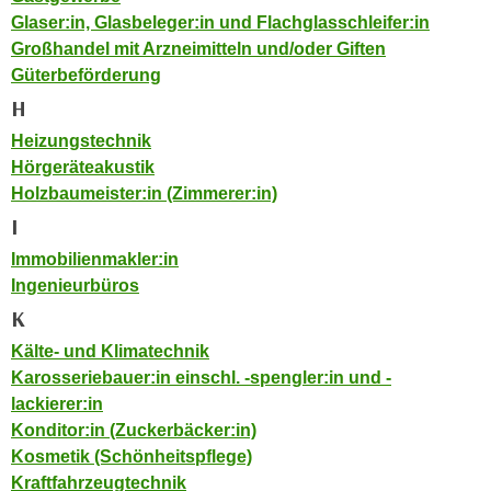
n
Glaser:in, Glasbeleger:in und Flachglasschleifer:in
i
S
Großhandel mit Arzneimitteln und/oder Giften
c
i
Güterbeförderung
h
e
n
H
a
i
u
Heizungstechnik
c
f
Hörgeräteakustik
h
„
Holzbaumeister:in (Zimmerer:in)
t
A
I
d
l
Immobilienmakler:in
e
l
Ingenieurbüros
m
e
D
K
a
a
k
Kälte- und Klimatechnik
t
z
Karosseriebauer:in einschl. -spengler:in und -
e
e
lackierer:in
n
p
Konditor:in (Zuckerbäcker:in)
s
t
Kosmetik (Schönheitspflege)
c
i
Kraftfahrzeugtechnik