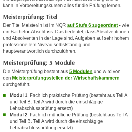
n
kann in Vorbereitungskursen alles für die Prüfung lernen.
h
u
C
Meisterprüfung: Titel
r
o
C
Der Titel Meister/in ist im NQR
auf Stufe 6 zugeordnet
- wie
o
o
ein Bachelor-Abschluss. Das bedeutet, dass Absolventinnen
k
o
und Absolventen in der Lage sind, Aufgaben auf sehr hohem
i
k
professionellem Niveau selbstständig und
e
hauptverantwortlich durchzuführen.
i
s
e
Meisterprüfung: 5 Module
v
s
o
Die Meisterprüfung besteht aus
5 Modulen
und wird von
,
n
den
Meisterprüfungsstellen der Wirtschaftskammern
d
durchgeführt.
U
i
S
e
Modul 1
: Fachlich praktische Prüfung (besteht aus Teil A
-
f
und Teil B. Teil A wird durch die einschlägige
a
ü
Lehrabschlussprüfung ersetzt)
m
Modul 2
: Fachlich mündliche Prüfung (besteht aus Teil A
r
e
und Teil B. Teil A wird durch die einschlägige
d
r
Lehrabschlussprüfung ersetzt)
i