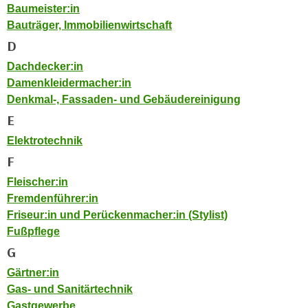
Baumeister:in
e
e
Bauträger, Immobilienwirtschaft
n
n
e
D
o
i
t
Dachdecker:in
n
w
Damenkleidermacher:in
s
e
Denkmal-, Fassaden- und Gebäudereinigung
e
n
E
t
d
Elektrotechnik
z
i
e
F
g
n
s
Fleischer:in
,
i
Fremdenführer:in
w
n
Friseur:in und Perückenmacher:in (Stylist)
e
d
Fußpflege
l
.
G
c
W
Gärtner:in
h
e
Gas- und Sanitärtechnik
e
n
Gastgewerbe
s