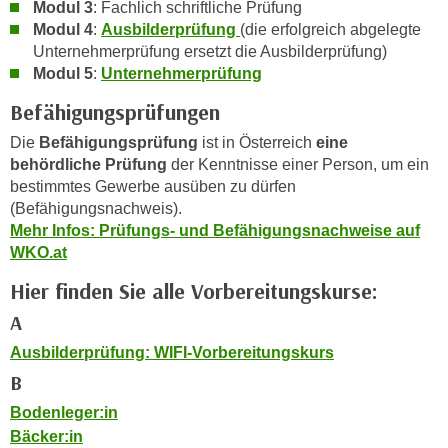
i
Modul 3
: Fachlich schriftliche Prüfung
e
Modul 4
:
Ausbilderprüfung
(die erfolgreich abgelegte
k
F
Unternehmerprüfung ersetzt die Ausbilderprüfung)
a
u
Modul 5
:
Unternehmerprüfung
n
n
i
Befähigungsprüfungen
k
s
t
Die
Befähigungsprüfung
ist in Österreich
eine
c
i
behördliche Prüfung
der Kenntnisse einer Person, um ein
h
o
bestimmtes Gewerbe ausüben zu dürfen
e
n
(Befähigungsnachweis).
n
Mehr Infos: Prüfungs- und Befähigungsnachweise auf
d
U
WKO.at
e
n
r
Hier finden Sie alle Vorbereitungskurse:
t
W
e
A
e
r
b
Ausbilderprüfung: WIFI-Vorbereitungskurs
n
s
B
e
e
Bodenleger:in
h
i
Bäcker:in
m
t