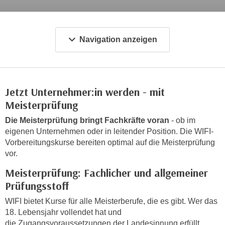
c
i
h
m
t
m
Navigation anzeigen
e
u
n
n
S
g
i
v
Jetzt Unternehmer:in werden - mit
e
e
Meisterprüfung
,
r
d
w
Die Meisterprüfung bringt Fachkräfte voran
- ob im
a
eigenen Unternehmen oder in leitender Position. Die WIFI-
e
s
Vorbereitungskurse bereiten optimal auf die Meisterprüfung
n
s
vor.
d
w
e
Meisterprüfung: Fachlicher und allgemeiner
i
n
Prüfungsstoff
r
w
a
WIFI bietet Kurse für alle Meisterberufe, die es gibt. Wer das
i
18. Lebensjahr vollendet hat und
u
r
die
Zugangsvoraussetzungen der Landesinnung erfüllt,
c