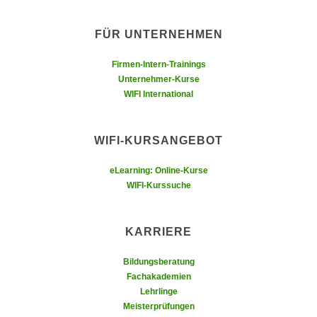
n
e
,
l
FÜR UNTERNEHMEN
g
e
e
Firmen-Intern-Trainings
v
l
Unternehmer-Kurse
a
a
WIFI International
n
n
t
g
e
WIFI-KURSANGEBOT
e
I
n
n
eLearning: Online-Kurse
I
h
WIFI-Kurssuche
h
a
r
l
e
KARRIERE
t
d
e
Bildungsberatung
u
a
Fachakademien
r
n
Lehrlinge
c
z
Meisterprüfungen
h