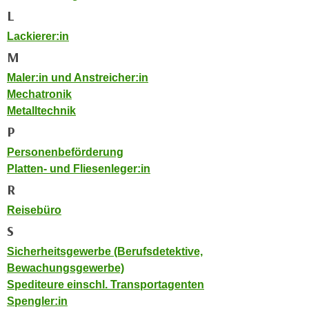
h
e
L
u
r
Lackierer:in
t
e
z
M
n
a
“
Maler:in und Anstreicher:in
b
k
Mechatronik
k
l
Metalltechnik
o
i
P
m
c
Personenbeförderung
m
k
Platten- und Fliesenleger:in
e
e
n
R
n
z
,
Reisebüro
w
v
S
i
e
Sicherheitsgewerbe (Berufsdetektive,
s
r
Bewachungsgewerbe)
c
w
Spediteure einschl. Transportagenten
h
e
Spengler:in
e
n