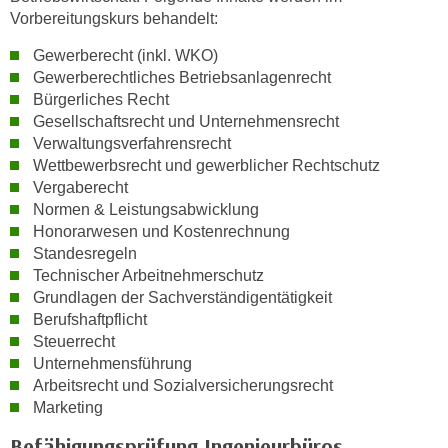
i
e
Vorbereitungskurs behandelt:
k
F
a
Gewerberecht (inkl. WKO)
u
Gewerberechtliches Betriebsanlagenrecht
n
n
Bürgerliches Recht
i
k
Gesellschaftsrecht und Unternehmensrecht
s
t
Verwaltungsverfahrensrecht
c
i
Wettbewerbsrecht und gewerblicher Rechtschutz
h
o
Vergaberecht
e
n
Normen & Leistungsabwicklung
n
d
Honorarwesen und Kostenrechnung
U
Standesregeln
e
n
Technischer Arbeitnehmerschutz
r
t
Grundlagen der Sachverständigentätigkeit
W
e
Berufshaftpflicht
e
Steuerrecht
r
b
Unternehmensführung
n
s
Arbeitsrecht und Sozialversicherungsrecht
e
e
Marketing
h
i
m
Befähigungsprüfung Ingenieurbüros
t