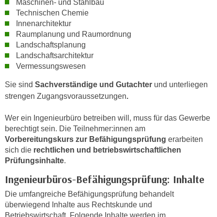
Maschinen- und Stahlbau
n
h
Technischen Chemie
u
C
Innenarchitektur
r
Raumplanung und Raumordnung
o
C
Landschaftsplanung
o
o
Landschaftsarchitektur
k
o
Vermessungswesen
i
k
e
Sie sind
Sachverständige und Gutachter
und unterliegen
i
s
strengen Zugangsvoraussetzungen
.
e
v
s
o
Wer ein Ingenieurbüro betreiben will, muss für das Gewerbe
,
n
berechtigt sein. Die Teilnehmer:innen am
d
U
Vorbereitungskurs zur Befähigungsprüfung
erarbeiten
i
sich die
rechtlichen und betriebswirtschaftlichen
S
e
Prüfungsinhalte
.
-
f
a
Ingenieurbüros-Befähigungsprüfung: Inhalte
ü
m
r
Die umfangreiche Befähigungsprüfung behandelt
e
d
überwiegend Inhalte aus Rechtskunde und
r
i
Betriebswirtschaft. Folgende Inhalte werden im