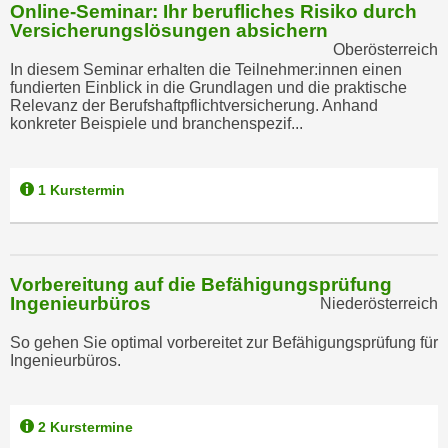
u
Online-Seminar: Ihr berufliches Risiko durch
d
Versicherungslösungen absichern
z
i
Oberösterreich
e
In diesem Seminar erhalten die Teilnehmer:innen einen
e
i
fundierten Einblick in die Grundlagen und die praktische
C
g
Relevanz der Berufshaftpflichtversicherung. Anhand
o
konkreter Beispiele und branchenspezif...
e
o
n
k
.
i
1 Kurstermin
U
e
m
s
I
e
h
Vorbereitung auf die Befähigungsprüfung
r
n
Ingenieurbüros
Niederösterreich
h
e
o
n
So gehen Sie optimal vorbereitet zur Befähigungsprüfung für
b
Ingenieurbüros.
d
e
a
n
r
2 Kurstermine
e
ü