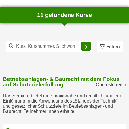
n
d
E
e
11 gefundene Kurse
U
n
-
w
U
i
S
r
Filterbereich schl
A
Filtern
z
u
i
n
e
t
l
e
o
Betriebsanlagen- & Baurecht mit dem Fokus
r
r
auf Schutzzielerfüllung
Oberösterreich
w
i
o
Das Seminar bietet eine praxisnahe und rechtlich fundierte
e
r
Einführung in die Anwendung des „Standes der Technik“
n
und gesetzlicher Schutzziele im Betriebsanlagen- und
f
t
Baurecht. Teilnehmer:innen erhalte...
e
i
n
e
h