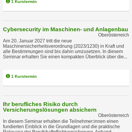
1 Kurstermin
r
a
t
b
e
e
C
n
Cybersecurity im Maschinen- und Anlagenbau
o
.
Oberösterreich
o
Am 20. Januar 2027 tritt die neue
W
k
Maschinensicherheitsverordnung (2023/1230) in Kraft und
e
i
alle Bestimmungen sind bis dahin umzusetzen. In diesem
n
Seminar erhalten Sie einen kompakten Überblick über die...
e
n
s
S
z
1 Kurstermin
i
u
e
A
d
n
e
a
Ihr berufliches Risiko durch
r
l
Versicherungslösungen absichern
C
y
Oberösterreich
o
In diesem Seminar erhalten die Teilnehmer:innen einen
s
fundierten Einblick in die Grundlagen und die praktische
o
e
Relevanz der Berufshaftpflichtversicherung. Anhand