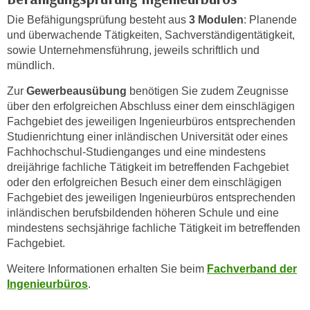
e
e
Die Befähigungsprüfung besteht aus
3 Modulen
: Planende
n
n
und überwachende Tätigkeiten, Sachverständigentätigkeit,
e
o
sowie Unternehmensführung, jeweils schriftlich und
i
mündlich.
t
n
w
Zur
Gewerbeausübung
benötigen Sie zudem Zeugnisse
s
e
über den erfolgreichen Abschluss einer dem einschlägigen
e
n
Fachgebiet des jeweiligen Ingenieurbüros entsprechenden
t
d
Studienrichtung einer inländischen Universität oder eines
z
i
Fachhochschul-Studienganges und eine mindestens
e
g
dreijährige fachliche Tätigkeit im betreffenden Fachgebiet
n
s
oder den erfolgreichen Besuch einer dem einschlägigen
,
Fachgebiet des jeweiligen Ingenieurbüros entsprechenden
i
w
inländischen berufsbildenden höheren Schule und eine
n
e
mindestens sechsjährige fachliche Tätigkeit im betreffenden
d
l
Fachgebiet.
.
c
W
Weitere Informationen erhalten Sie beim
Fachverband der
h
e
Ingenieurbüros
.
e
n
s