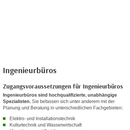
c
i
h
m
t
m
e
u
n
n
S
g
i
v
e
e
,
r
d
Ingenieurbüros
w
a
e
s
n
Zugangsvoraussetzungen für Ingenieurbüros
s
d
w
Ingenieurbüros sind hochqualifizierte, unabhängige
e
Spezialisten.
Sie befassen sich unter anderem mit der
i
n
Planung und Beratung in unterschiedlichen Fachgebieten:
r
w
a
i
Elektro- und Installationstechnik
u
Kulturtechnik und Wasserwirtschaft
r
c