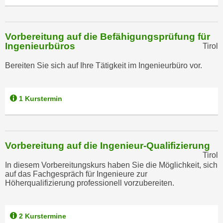
n
b
p
e
e
r
Vorbereitung auf die Befähigungsprüfung für
r
h
Ingenieurbüros
Tirol
s
i
o
Bereiten Sie sich auf Ihre Tätigkeit im Ingenieurbüro vor.
n
n
a
e
u
n
1 Kurstermin
s
b
e
e
i
z
n
Vorbereitung auf die Ingenieur-Qualifizierung
o
e
Tirol
g
a
In diesem Vorbereitungskurs haben Sie die Möglichkeit, sich
e
auf das Fachgespräch für Ingenieure zur
n
n
Höherqualifizierung professionell vorzubereiten.
g
e
e
n
n
2 Kurstermine
D
e