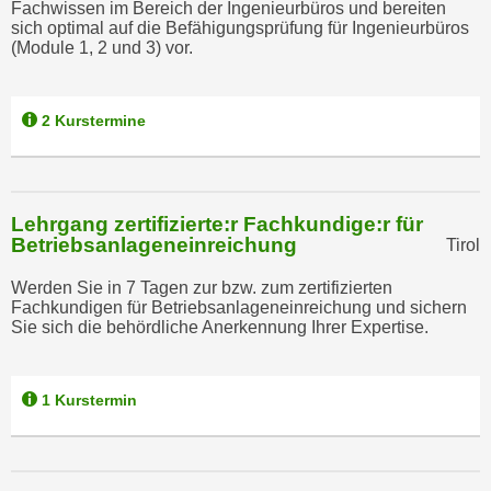
Fachwissen im Bereich der Ingenieurbüros und bereiten
n
e
sich optimal auf die Befähigungsprüfung für Ingenieurbüros
,
(Module 1, 2 und 3) vor.
l
g
e
e
v
l
2 Kurstermine
a
a
n
n
t
g
e
Lehrgang zertifizierte:r Fachkundige:r für
e
I
Betriebsanlageneinreichung
Tirol
n
n
I
h
Werden Sie in 7 Tagen zur bzw. zum zertifizierten
h
Fachkundigen für Betriebsanlageneinreichung und sichern
a
Sie sich die behördliche Anerkennung Ihrer Expertise.
r
l
e
t
d
e
1 Kurstermin
u
a
r
n
c
z
h