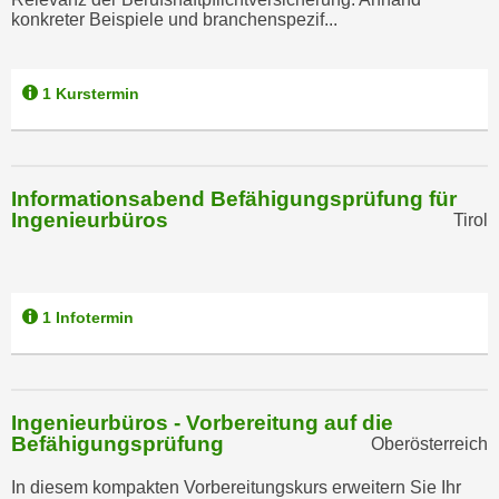
k
z
konkreter Beispiele und branchenspezif...
i
w
e
e
-
1 Kurstermin
c
S
k
e
e
t
n
z
Informationsabend Befähigungsprüfung für
u
Ingenieurbüros
Tirol
u
n
n
d
g
u
z
m
1 Infotermin
u
f
s
ü
t
r
i
S
Ingenieurbüros - Vorbereitung auf die
m
Befähigungsprüfung
i
Oberösterreich
m
e
In diesem kompakten Vorbereitungskurs erweitern Sie Ihr
e
r