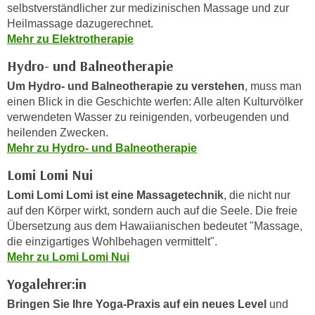
selbstverständlicher zur medizinischen Massage und zur
e
e
Heilmassage dazugerechnet.
n
n
Mehr zu Elektrotherapie
e
o
i
Hydro- und Balneotherapie
t
n
w
Um Hydro- und Balneotherapie zu verstehen
, muss man
s
e
einen Blick in die Geschichte werfen: Alle alten Kulturvölker
e
verwendeten Wasser zu reinigenden, vorbeugenden und
n
t
heilenden Zwecken.
d
z
Mehr zu Hydro- und Balneotherapie
i
e
g
Lomi Lomi Nui
n
s
Lomi Lomi Lomi ist eine Massagetechnik
, die nicht nur
,
i
auf den Körper wirkt, sondern auch auf die Seele. Die freie
w
n
Übersetzung aus dem Hawaiianischen bedeutet "Massage,
e
d
die einzigartiges Wohlbehagen vermittelt".
l
.
Mehr zu Lomi Lomi Nui
c
W
h
Yogalehrer:in
e
e
n
Bringen Sie Ihre Yoga-Praxis auf ein neues Level
und
s