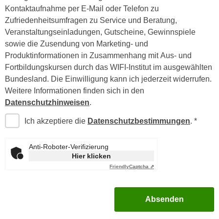
r
Kontaktaufnahme per E-Mail oder Telefon zu
a
t
Zufriedenheitsumfragen zu Service und Beratung,
b
e
Veranstaltungseinladungen, Gutscheine, Gewinnspiele
e
C
sowie die Zusendung von Marketing- und
n
o
Produktinformationen in Zusammenhang mit Aus- und
.
o
Fortbildungskursen durch das WIFI-Institut im ausgewählten
W
k
Bundesland. Die Einwilligung kann ich jederzeit widerrufen.
e
i
Weitere Informationen finden sich in den
n
e
Datenschutzhinweisen
.
n
s
S
z
Ich akzeptiere die
Datenschutzbestimmungen
.
i
u
e
A
Anti-Roboter-Verifizierung
d
n
Hier klicken
e
a
Friendly
Captcha ⇗
r
l
C
y
o
Absenden
s
o
e