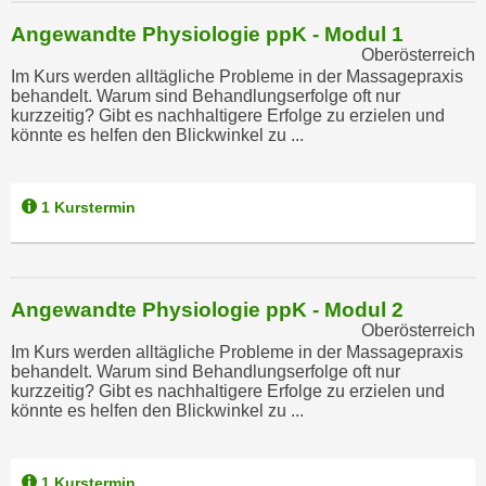
u
e
Angewandte Physiologie ppK - Modul 1
b
n
Oberösterreich
i
i
Im Kurs werden alltägliche Probleme in der Massagepraxis
e
behandelt. Warum sind Behandlungserfolge oft nur
n
t
kurzzeitig? Gibt es nachhaltigere Erfolge zu erzielen und
d
könnte es helfen den Blickwinkel zu ...
e
e
n
n
,
U
1 Kurstermin
w
S
e
A
r
,
d
Angewandte Physiologie ppK - Modul 2
b
e
Oberösterreich
e
n
Im Kurs werden alltägliche Probleme in der Massagepraxis
i
w
behandelt. Warum sind Behandlungserfolge oft nur
w
kurzzeitig? Gibt es nachhaltigere Erfolge zu erzielen und
e
könnte es helfen den Blickwinkel zu ...
e
i
l
t
c
e
1 Kurstermin