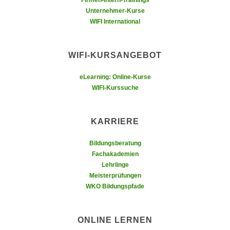
Firmen-Intern-Trainings
,
n
Unternehmer-Kurse
S
WIFI International
d
i
a
e
u
WIFI-KURSANGEBOT
n
s
u
g
eLearning: Online-Kurse
r
e
WIFI-Kurssuche
e
w
i
ä
n
KARRIERE
h
g
l
e
Bildungsberatung
t
Fachakademien
s
e
Lehrlinge
c
P
Meisterprüfungen
h
a
WKO Bildungspfade
r
r
ä
t
n
ONLINE LERNEN
n
k