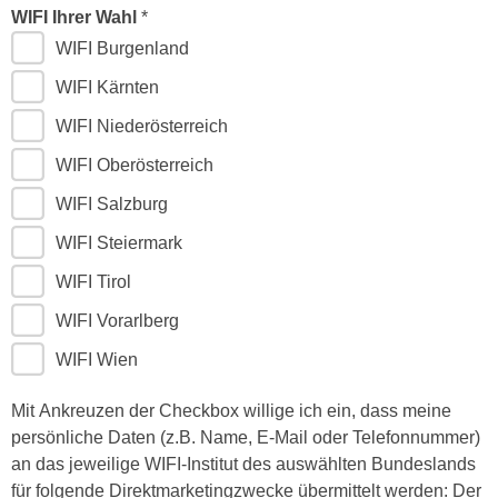
n
WIFI Ihrer Wahl
d
E
WIFI Burgenland
e
U
n
WIFI Kärnten
-
w
U
WIFI Niederösterreich
i
S
r
WIFI Oberösterreich
A
z
u
WIFI Salzburg
i
n
e
WIFI Steiermark
t
l
WIFI Tirol
e
o
r
r
WIFI Vorarlberg
w
i
WIFI Wien
o
e
r
n
Mit Ankreuzen der Checkbox willige ich ein, dass meine
f
t
persönliche Daten (z.B. Name, E-Mail oder Telefonnummer)
e
i
an das jeweilige WIFI-Institut des auswählten Bundeslands
n
e
für folgende Direktmarketingzwecke übermittelt werden: Der
h