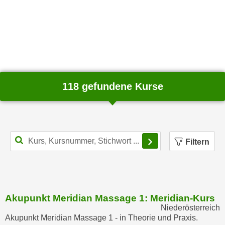
u
d
z
i
e
e
i
C
g
o
e
o
n
k
118 gefundene Kurse
.
i
U
e
m
s
I
e
h
Filterbereich schl
Filtern
r
n
h
e
o
n
b
d
e
a
Akupunkt Meridian Massage 1: Meridian-Kurs
n
Niederösterreich
r
e
Akupunkt Meridian Massage 1 - in Theorie und Praxis.
ü