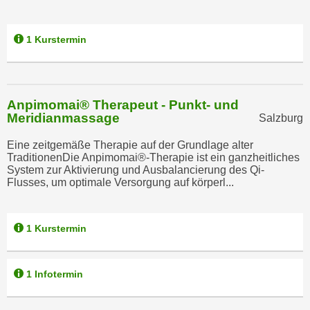
e
n
m
g
1 Kurstermin
E
z
U
w
-
e
D
c
Anpimomai® Therapeut - Punkt- und
a
k
Meridianmassage
Salzburg
t
e
e
Eine zeitgemäße Therapie auf der Grundlage alter
u
TraditionenDie Anpimomai®-Therapie ist ein ganzheitliches
n
n
System zur Aktivierung und Ausbalancierung des Qi-
s
d
Flusses, um optimale Versorgung auf körperl...
c
O
h
p
u
1 Kurstermin
t
t
i
z
m
1 Infotermin
r
i
e
e
c