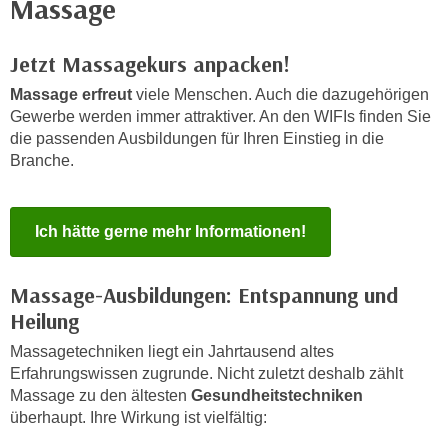
Massage
n
h
u
C
r
Jetzt Massagekurs anpacken!
o
C
Massage erfreut
viele Menschen. Auch die dazugehörigen
o
o
Gewerbe werden immer attraktiver. An den WIFIs finden Sie
k
o
die passenden Ausbildungen für Ihren Einstieg in die
i
k
Branche.
e
i
s
e
v
s
Ich hätte gerne mehr Informationen!
o
,
n
d
U
Massage-Ausbildungen: Entspannung und
i
S
Heilung
e
-
f
Massagetechniken liegt ein Jahrtausend altes
a
ü
Erfahrungswissen zugrunde. Nicht zuletzt deshalb zählt
m
r
Massage zu den ältesten
Gesundheitstechniken
e
d
überhaupt. Ihre Wirkung ist vielfältig:
r
i