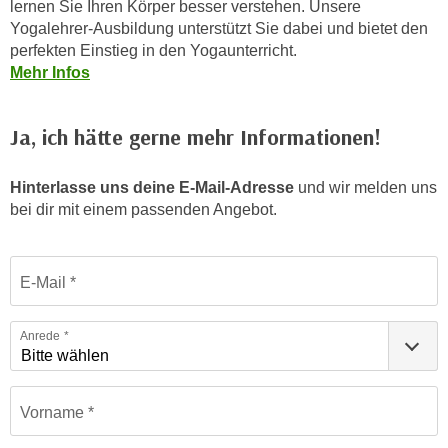
lernen Sie Ihren Körper besser verstehen. Unsere
n
i
Yogalehrer-Ausbildung unterstützt Sie dabei und bietet den
S
c
perfekten Einstieg in den Yogaunterricht.
i
h
Mehr Infos
e
n
a
i
u
Ja, ich hätte gerne mehr Informationen!
c
f
h
„
Hinterlasse uns deine E-Mail-Adresse
und wir melden uns
t
A
bei dir mit einem passenden Angebot.
d
l
e
l
m
Formular: Gesundheit
e
E-Mail
D
a
a
k
t
Anrede
z
e
e
n
p
s
Vorname
t
c
i