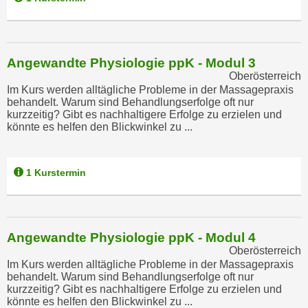
h
r
e
e
n
C
I
o
Angewandte Physiologie ppK - Modul 3
h
o
Oberösterreich
r
Im Kurs werden alltägliche Probleme in der Massagepraxis
k
behandelt. Warum sind Behandlungserfolge oft nur
e
i
kurzzeitig? Gibt es nachhaltigere Erfolge zu erzielen und
D
e
könnte es helfen den Blickwinkel zu ...
a
s
t
f
e
1 Kurstermin
ü
n
r
k
M
e
a
i
Angewandte Physiologie ppK - Modul 4
r
Oberösterreich
n
k
Im Kurs werden alltägliche Probleme in der Massagepraxis
e
e
behandelt. Warum sind Behandlungserfolge oft nur
m
kurzzeitig? Gibt es nachhaltigere Erfolge zu erzielen und
t
d
könnte es helfen den Blickwinkel zu ...
i