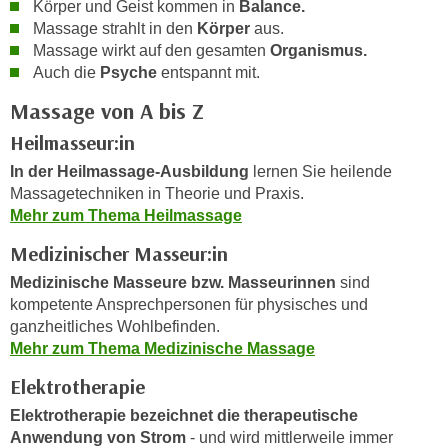
Körper und Geist kommen in
Balance.
i
e
Massage strahlt in den
Körper
aus.
k
F
Massage wirkt auf den gesamten
Organismus.
a
u
Auch die
Psyche
entspannt mit.
n
n
i
Massage von A bis Z
k
s
t
Heilmasseur:in
c
i
In der Heilmassage-Ausbildung
lernen Sie heilende
h
o
Massagetechniken in Theorie und Praxis.
e
n
Mehr zum Thema Heilmassage
n
d
U
Medizinischer Masseur:in
e
n
r
Medizinische Masseure bzw. Masseurinnen
sind
t
W
kompetente Ansprechpersonen für physisches und
e
ganzheitliches Wohlbefinden.
e
r
Mehr zum Thema Medizinische Massage
b
n
s
Elektrotherapie
e
e
h
Elektrotherapie bezeichnet die therapeutische
i
Anwendung von Strom
- und wird mittlerweile immer
m
t