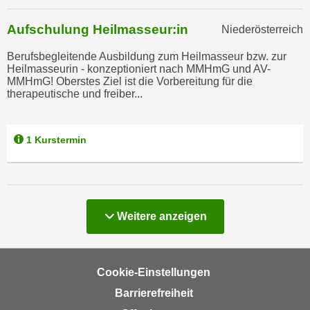
r
h
u
Aufschulung Heilmasseur:in
Niederösterreich
t
n
a
g
Berufsbegleitende Ausbildung zum Heilmasseur bzw. zur
n
Heilmasseurin - konzeptioniert nach MMHmG und AV-
s
MMHmG! Oberstes Ziel ist die Vorbereitung für die
g
z
therapeutische und freiber...
e
w
m
e
e
c
1 Kurstermin
s
k
s
e
e
g
n
e
e
Kurse
Weitere
anzeigen
s
n
e
S
t
c
z
Cookie-Einstellungen
h
t
Barrierefreiheit
u
.