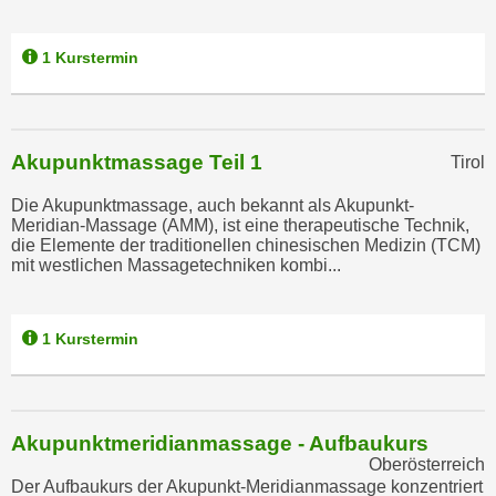
n
b
p
e
1 Kurstermin
e
r
r
h
s
i
o
n
Akupunktmassage Teil 1
Tirol
n
a
e
u
Die Akupunktmassage, auch bekannt als Akupunkt-
n
Meridian-Massage (AMM), ist eine therapeutische Technik,
s
die Elemente der traditionellen chinesischen Medizin (TCM)
b
e
mit westlichen Massagetechniken kombi...
e
i
z
n
o
e
1 Kurstermin
g
a
e
n
n
g
e
e
Akupunktmeridianmassage - Aufbaukurs
n
Oberösterreich
n
D
Der Aufbaukurs der Akupunkt-Meridianmassage konzentriert
e