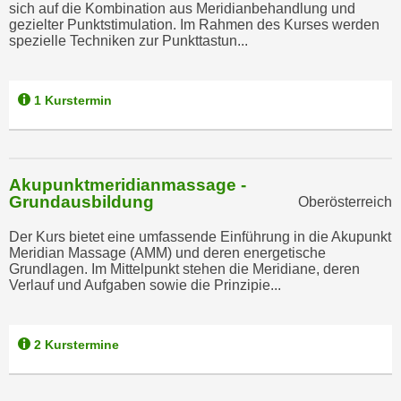
sich auf die Kombination aus Meridianbehandlung und
a
h
gezielter Punktstimulation. Im Rahmen des Kurses werden
t
spezielle Techniken zur Punkttastun...
m
e
e
n
O
a
1 Kurstermin
n
u
l
c
i
h
n
Akupunktmeridianmassage -
a
e
Grundausbildung
Oberösterreich
n
-
U
J
Der Kurs bietet eine umfassende Einführung in die Akupunkt
n
Meridian Massage (AMM) und deren energetische
o
Grundlagen. Im Mittelpunkt stehen die Meridiane, deren
t
u
Verlauf und Aufgaben sowie die Prinzipie...
e
r
r
n
n
e
2 Kurstermine
e
y
h
z
m