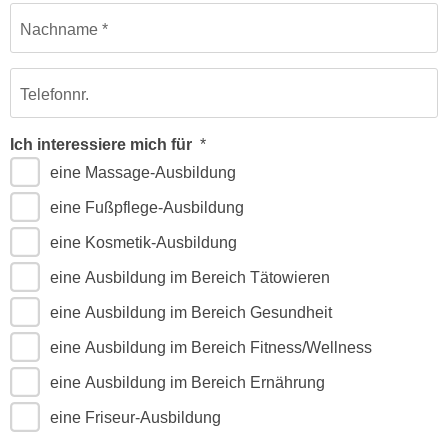
h
e
Nachname
u
r
t
e
z
n
Telefonnr.
a
“
b
k
Ich interessiere mich für
k
l
eine Massage-Ausbildung
o
i
m
c
eine Fußpflege-Ausbildung
m
k
eine Kosmetik-Ausbildung
e
e
n
eine Ausbildung im Bereich Tätowieren
n
z
,
eine Ausbildung im Bereich Gesundheit
w
v
i
eine Ausbildung im Bereich Fitness/Wellness
e
s
r
eine Ausbildung im Bereich Ernährung
c
w
h
eine Friseur-Ausbildung
e
e
n