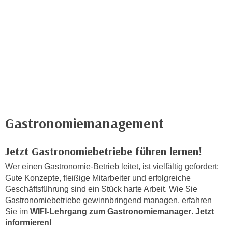
c
i
h
m
t
m
e
u
n
n
S
g
i
v
e
e
,
r
d
Gastronomiemanagement
w
a
e
s
n
Jetzt Gastronomiebetriebe führen lernen!
s
d
w
Wer einen Gastronomie-Betrieb leitet, ist vielfältig gefordert:
e
Gute Konzepte, fleißige Mitarbeiter und erfolgreiche
i
n
Geschäftsführung sind ein Stück harte Arbeit. Wie Sie
r
w
Gastronomiebetriebe gewinnbringend managen, erfahren
a
i
Sie im
WIFI-Lehrgang zum Gastronomiemanager
.
Jetzt
u
r
informieren!
c