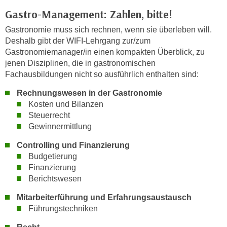
n
h
Gastro-Management: Zahlen, bitte!
u
C
r
Gastronomie muss sich rechnen, wenn sie überleben will.
o
C
Deshalb gibt der WIFI-Lehrgang zur/zum
o
Gastronomiemanager/in einen kompakten Überblick, zu
o
k
jenen Disziplinen, die in gastronomischen
o
i
Fachausbildungen nicht so ausführlich enthalten sind:
k
e
i
Rechnungswesen in der Gastronomie
s
e
Kosten und Bilanzen
v
s
Steuerrecht
o
,
Gewinnermittlung
n
d
Controlling und Finanzierung
U
i
Budgetierung
S
e
Finanzierung
-
f
Berichtswesen
a
ü
m
Mitarbeiterführung und Erfahrungsaustausch
r
e
Führungstechniken
d
r
i