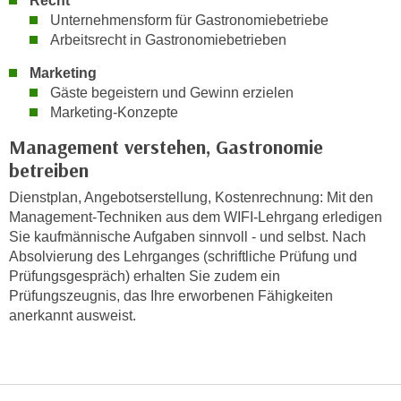
Recht
i
e
Unternehmensform für Gastronomiebetriebe
k
F
Arbeitsrecht in Gastronomiebetrieben
a
u
n
Marketing
n
i
Gäste begeistern und Gewinn erzielen
k
Marketing-Konzepte
s
t
c
i
Management verstehen, Gastronomie
h
o
betreiben
e
n
Dienstplan, Angebotserstellung, Kostenrechnung: Mit den
n
d
Management-Techniken aus dem WIFI-Lehrgang erledigen
U
e
Sie kaufmännische Aufgaben sinnvoll - und selbst. Nach
n
r
Absolvierung des Lehrganges (schriftliche Prüfung und
t
W
Prüfungsgespräch) erhalten Sie zudem ein
e
e
Prüfungszeugnis, das Ihre erworbenen Fähigkeiten
r
b
anerkannt ausweist.
n
s
e
e
h
i
m
t