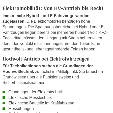
n
h
Elektromobilität: Von HV-Antrieb bis Recht
u
C
r
Immer mehr Hybrid- und E-Fahrzeuge werden
o
C
zugelassen.
Die Elektromotoren benötigen hohe
o
o
Spannungen. Die Spannungsbereiche bei Hybrid oder E-
k
o
Fahrzeugen liegen bereits bei mehreren hundert Volt. KFZ-
i
Fachkräfte müssen den Umgang mit Strom beherrschen,
k
e
denn der Kontakt mit spannungsführenden Teilen kann
i
s
gesundheits- und lebensgefährdende Folgen haben.
e
v
s
Hochvolt-Antrieb bei Elektrofahrzeugen
o
,
Für Techniker/innen stehen die Grundlagen der
n
d
Hochvolttechnik
zunächst im Mittelpunkt. Sie brauchen
U
i
Grundwissen über die Funktionsweise und
S
e
Sicherheitsmaßnahmen:
-
f
a
Grundlagen der Elektrotechnik
ü
m
Elektrische Messtechnik
r
e
Elektrische Bauteile im Kraftfahrzeug
d
Messübungen
r
i