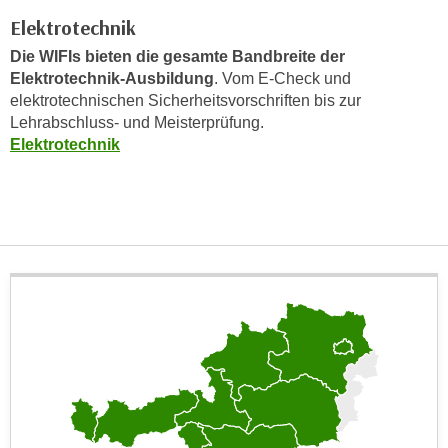
e
e
Elektrotechnik
n
n
Die WIFIs bieten die gesamte Bandbreite der
e
o
Elektrotechnik-Ausbildung
. Vom E-Check und
i
t
elektrotechnischen Sicherheitsvorschriften bis zur
n
w
Lehrabschluss- und Meisterprüfung.
s
e
Elektrotechnik
e
n
t
d
z
i
e
g
n
s
,
i
w
n
e
d
l
.
c
W
h
e
e
n
s