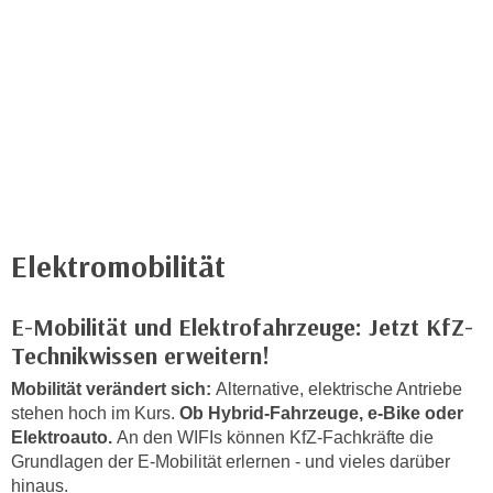
c
i
h
m
t
m
e
u
n
n
S
g
i
v
e
e
,
r
d
Elektromobilität
w
a
e
s
n
E-Mobilität und Elektrofahrzeuge: Jetzt KfZ-
s
d
Technikwissen erweitern!
w
e
i
Mobilität verändert sich:
Alternative, elektrische Antriebe
n
r
stehen hoch im Kurs.
Ob Hybrid-Fahrzeuge, e-Bike oder
w
Elektroauto.
An den WIFIs können KfZ-Fachkräfte die
a
i
Grundlagen der E-Mobilität erlernen - und vieles darüber
u
r
hinaus.
c