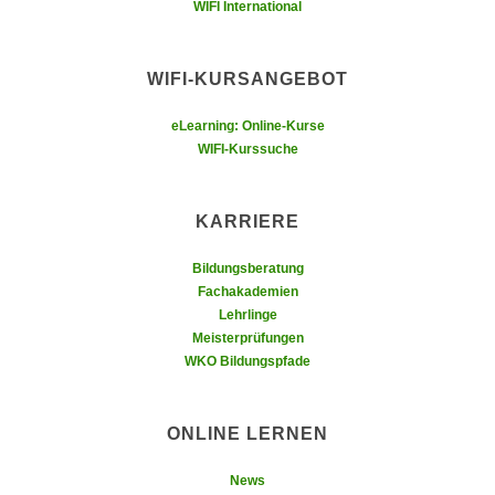
r
WIFI International
a
t
b
e
e
WIFI-KURSANGEBOT
C
n
o
eLearning: Online-Kurse
.
o
WIFI-Kurssuche
W
k
e
i
n
e
KARRIERE
n
s
S
Bildungsberatung
z
i
Fachakademien
u
e
Lehrlinge
A
Meisterprüfungen
d
n
WKO Bildungspfade
e
a
r
l
C
y
ONLINE LERNEN
o
s
o
News
e