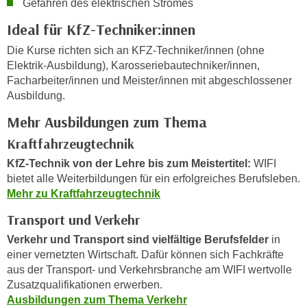
Gefahren des elektrischen Stromes
i
e
k
Ideal für KfZ-Techniker:innen
F
a
u
Die Kurse richten sich an KFZ-Techniker/innen (ohne
n
n
Elektrik-Ausbildung), Karosseriebautechniker/innen,
i
k
Facharbeiter/innen und Meister/innen mit abgeschlossener
s
t
Ausbildung.
c
i
Mehr Ausbildungen zum Thema
h
o
e
Kraftfahrzeugtechnik
n
n
d
KfZ-Technik von der Lehre bis zum Meistertitel:
WIFI
U
e
bietet alle Weiterbildungen für ein erfolgreiches Berufsleben.
n
r
Mehr zu Kraftfahrzeugtechnik
t
W
Transport und Verkehr
e
e
r
Verkehr und Transport sind vielfältige Berufsfelder
in
b
n
einer vernetzten Wirtschaft. Dafür können sich Fachkräfte
s
e
aus der Transport- und Verkehrsbranche am WIFI wertvolle
e
h
Zusatzqualifikationen erwerben.
i
Ausbildungen zum Thema Verkehr
m
t