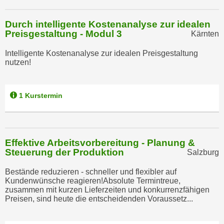
u
d
z
i
Durch intelligente Kostenanalyse zur idealen
e
Preisgestaltung - Modul 3
Kärnten
e
i
C
g
Intelligente Kostenanalyse zur idealen Preisgestaltung
o
nutzen!
e
o
n
k
.
i
1 Kurstermin
U
e
m
s
I
e
h
Effektive Arbeitsvorbereitung - Planung &
r
n
Steuerung der Produktion
Salzburg
h
e
o
n
Bestände reduzieren - schneller und flexibler auf
b
Kundenwünsche reagieren!Absolute Termintreue,
d
zusammen mit kurzen Lieferzeiten und konkurrenzfähigen
e
a
Preisen, sind heute die entscheidenden Voraussetz...
n
r
e
ü