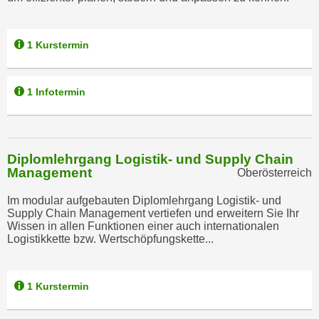
n
e
,
l
g
1 Kurstermin
e
e
v
l
a
1 Infotermin
a
n
n
t
g
e
e
I
Diplomlehrgang Logistik- und Supply Chain
n
n
Management
Oberösterreich
I
h
h
Im modular aufgebauten Diplomlehrgang Logistik- und
a
Supply Chain Management vertiefen und erweitern Sie Ihr
r
l
Wissen in allen Funktionen einer auch internationalen
e
t
Logistikkette bzw. Wertschöpfungskette...
d
e
u
a
r
1 Kurstermin
n
c
z
h