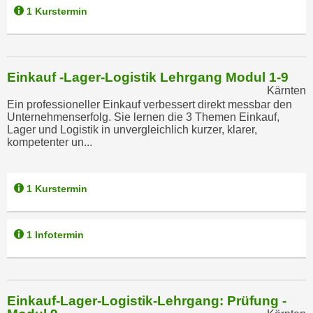
n
b
1 Kurstermin
p
e
e
r
r
h
s
Einkauf -Lager-Logistik Lehrgang Modul 1-9
i
o
Kärnten
n
Ein professioneller Einkauf verbessert direkt messbar den
n
a
Unternehmenserfolg. Sie lernen die 3 Themen Einkauf,
e
u
Lager und Logistik in unvergleichlich kurzer, klarer,
n
kompetenter un...
s
b
e
e
i
z
1 Kurstermin
n
o
e
g
a
1 Infotermin
e
n
n
g
e
e
n
n
Einkauf-Lager-Logistik-Lehrgang: Prüfung -
D
e