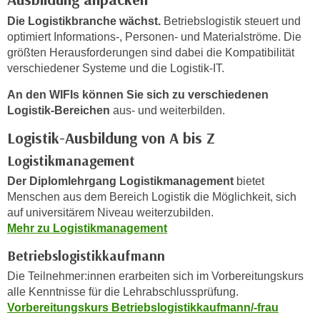
n
h
Die Logistikbranche wächst.
Betriebslogistik steuert und
u
C
optimiert Informations-, Personen- und Materialströme. Die
r
o
größten Herausforderungen sind dabei die Kompatibilität
C
o
verschiedener Systeme und die Logistik-IT.
o
k
o
An den WIFIs können Sie sich zu verschiedenen
i
k
Logistik-Bereichen
aus- und weiterbilden.
e
i
Logistik-Ausbildung von A bis Z
s
e
v
Logistikmanagement
s
o
,
Der Diplomlehrgang Logistikmanagement
bietet
n
d
Menschen aus dem Bereich Logistik die Möglichkeit, sich
U
i
auf universitärem Niveau weiterzubilden.
S
e
Mehr zu Logistikmanagement
-
f
Betriebslogistikkaufmann
a
ü
m
Die Teilnehmer:innen erarbeiten sich im Vorbereitungskurs
r
e
alle Kenntnisse für die Lehrabschlussprüfung.
d
Vorbereitungskurs Betriebslogistikkaufmann/-frau
r
i