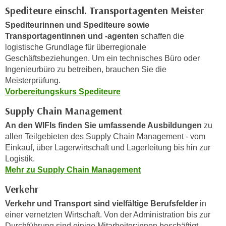
i
e
Spediteure einschl. Transportagenten Meister
k
F
Spediteurinnen und Spediteure sowie
a
u
Transportagentinnen und -agenten
schaffen die
n
n
logistische Grundlage für überregionale
i
k
Geschäftsbeziehungen. Um ein technisches Büro oder
s
t
Ingenieurbüro zu betreiben, brauchen Sie die
c
i
Meisterprüfung.
h
Vorbereitungskurs Spediteure
o
e
n
Supply Chain Management
n
d
U
An den WIFIs finden Sie umfassende Ausbildungen
zu
e
allen Teilgebieten des Supply Chain Management - vom
n
r
Einkauf, über Lagerwirtschaft und Lagerleitung bis hin zur
t
W
Logistik.
e
e
Mehr zu Supply Chain Management
r
b
n
Verkehr
s
e
e
Verkehr und Transport sind vielfältige Berufsfelder
in
h
i
einer vernetzten Wirtschaft. Von der Administration bis zur
m
t
Durchführung sind einige Mitarbeiter:innen beschäftigt,