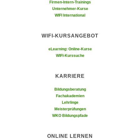
h
Firmen-Intern-Trainings
r
Unternehmer-Kurse
e
e
WIFI International
n
C
I
o
h
o
WIFI-KURSANGEBOT
r
k
e
i
eLearning: Online-Kurse
D
WIFI-Kurssuche
e
a
s
t
f
KARRIERE
e
ü
n
r
Bildungsberatung
k
M
Fachakademien
e
a
Lehrlinge
i
r
Meisterprüfungen
n
WKO Bildungspfade
k
e
e
m
t
ONLINE LERNEN
d
i