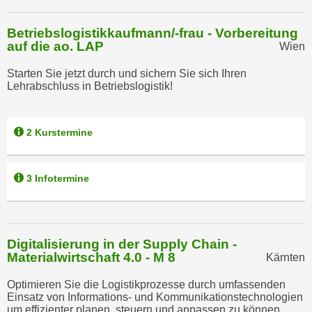
k
z
i
w
Betriebslogistikkaufmann/-frau - Vorbereitung
e
e
auf die ao. LAP
Wien
-
c
S
Starten Sie jetzt durch und sichern Sie sich Ihren
k
Lehrabschluss in Betriebslogistik!
e
e
t
n
z
u
2 Kurstermine
u
n
n
d
g
u
3 Infotermine
z
m
u
f
s
ü
t
Digitalisierung in der Supply Chain -
r
i
Materialwirtschaft 4.0 - M 8
Kärnten
S
m
i
Optimieren Sie die Logistikprozesse durch umfassenden
m
e
Einsatz von Informations- und Kommunikationstechnologien
e
um effizienter planen, steuern und anpassen zu können.
r