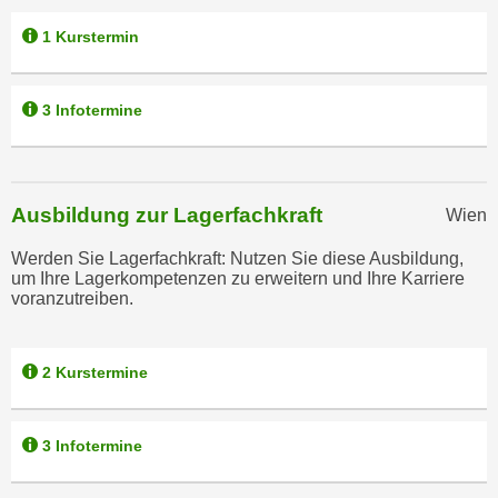
r
a
t
1 Kurstermin
b
e
e
C
n
3 Infotermine
o
.
o
W
k
e
i
n
Ausbildung zur Lagerfachkraft
Wien
e
n
s
Werden Sie Lagerfachkraft: Nutzen Sie diese Ausbildung,
S
z
um Ihre Lagerkompetenzen zu erweitern und Ihre Karriere
i
voranzutreiben.
u
e
A
d
n
e
2 Kurstermine
a
r
l
C
y
3 Infotermine
o
s
o
e