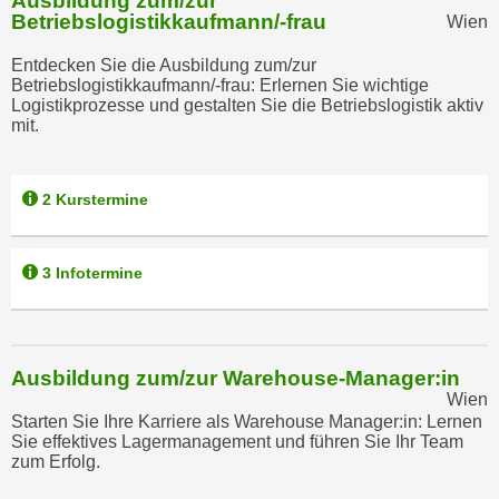
Ausbildung zum/zur
n
Betriebslogistikkaufmann/-frau
Wien
d
E
e
Entdecken Sie die Ausbildung zum/zur
U
n
Betriebslogistikkaufmann/-frau: Erlernen Sie wichtige
-
w
Logistikprozesse und gestalten Sie die Betriebslogistik aktiv
U
mit.
i
S
r
A
z
2 Kurstermine
u
i
n
e
t
l
3 Infotermine
e
o
r
r
w
i
o
e
Ausbildung zum/zur Warehouse-Manager:in
r
n
Wien
f
Starten Sie Ihre Karriere als Warehouse Manager:in: Lernen
t
Sie effektives Lagermanagement und führen Sie Ihr Team
e
i
zum Erfolg.
n
e
h