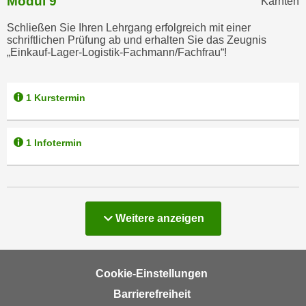
Modul 9
Kärnten
a
h
t
Schließen Sie Ihren Lehrgang erfolgreich mit einer
m
schriftlichen Prüfung ab und erhalten Sie das Zeugnis
e
e
„Einkauf-Lager-Logistik-Fachmann/Fachfrau“!
n
O
a
n
u
l
1 Kurstermin
c
i
h
n
a
1 Infotermin
e
n
-
U
J
n
o
t
u
Kurse
Weitere
anzeigen
e
r
r
n
n
e
e
Cookie-Einstellungen
y
h
z
Barrierefreiheit
m