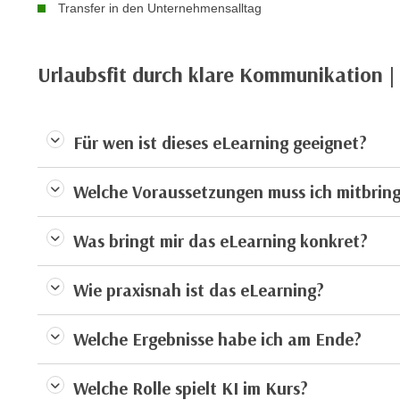
c
Transfer in den Unternehmensalltag
i
h
e
u
r
t
Urlaubsfit durch klare Kommunikation |
e
z
n
a
“
b
k
Für wen ist dieses eLearning geeignet?
k
l
o
i
Welche Voraussetzungen muss ich mitbrin
m
c
m
k
Was bringt mir das eLearning konkret?
e
e
n
n
z
Wie praxisnah ist das eLearning?
,
w
v
i
e
Welche Ergebnisse habe ich am Ende?
s
r
c
w
Welche Rolle spielt KI im Kurs?
h
e