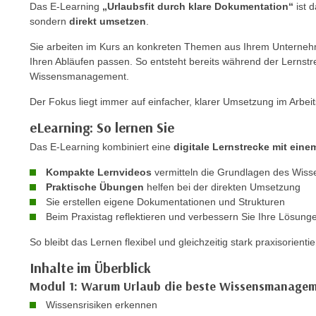
Das E-Learning
„Urlaubsfit durch klare Dokumentation“
ist d
m
t
sondern
direkt umsetzen
.
e
e
n
Sie arbeiten im Kurs an konkreten Themen aus Ihrem Unterneh
n
e
Ihren Abläufen passen. So entsteht bereits während der Lernstre
o
i
Wissensmanagement.
t
n
w
Der Fokus liegt immer auf einfacher, klarer Umsetzung im Arbeits
s
e
eLearning: So lernen Sie
e
n
t
Das E-Learning kombiniert eine
digitale Lernstrecke mit eine
d
z
i
Kompakte Lernvideos
vermitteln die Grundlagen des Wi
e
g
Praktische Übungen
helfen bei der direkten Umsetzung
n
s
Sie erstellen eigene Dokumentationen und Strukturen
,
i
Beim Praxistag reflektieren und verbessern Sie Ihre Lösung
w
n
So bleibt das Lernen flexibel und gleichzeitig stark praxisorientie
e
d
l
Inhalte im Überblick
.
c
W
Modul 1: Warum Urlaub die beste Wissensmanagem
h
e
Wissensrisiken erkennen
e