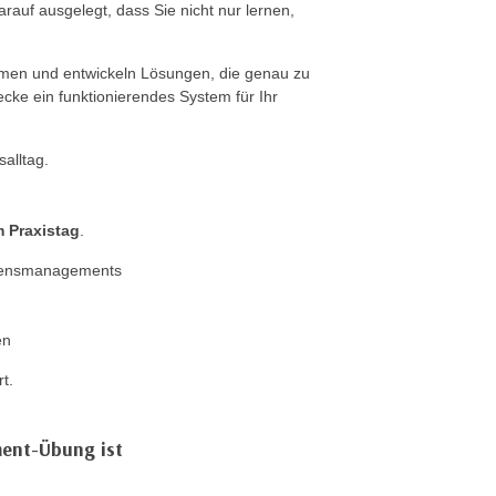
arauf ausgelegt, dass Sie nicht nur lernen,
men und entwickeln Lösungen, die genau zu
cke ein funktionierendes System für Ihr
alltag.
m Praxistag
.
ssensmanagements
en
rt.
ent-Übung ist