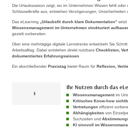
r
c
Die Urlaubssaison zeigt, wo im Unternehmen Wissen fehlt oder n
n
Schlüsselkräfte aus, entstehen Verzögerungen, Unsicherheiten
h
u
C
r
Das eLearning
„Urlaubsfit durch klare Dokumentation“
setzt 
o
Wissensmanagement im Unternehmen strukturiert aufbaue
C
o
gezielt vorbereiten.
o
k
o
Über eine mehrtägige digitale Lernstrecke entwickeln Sie Schritt
i
k
Arbeitsalltag. Dabei entstehen direkt nutzbare
Checklisten, Ve
e
i
dokumentiertes Erfahrungswissen
.
s
e
Ein abschließender
Praxistag
bietet Raum für
Reflexion, Vert
v
s
o
,
n
d
Ihr Nutzen durch das eL
U
i
S
Wissensmanagement
im Unt
e
Kritisches Know-how sicht
-
f
Vertretungen
effizient vorber
a
ü
Abhängigkeiten
von Einzelp
m
r
Suchzeiten und
Abstimmungs
e
d
KI sinnvoll im Wissensman