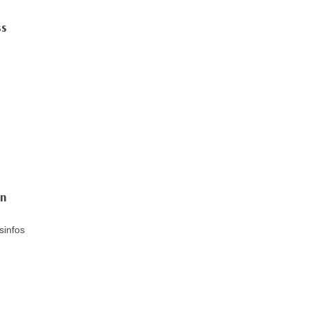
ss
n
en
sinfos