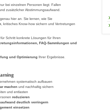
ur bei einzelnen Personen liegt. Fallen
 und zusätzlicher Abstimmungsaufwand.
genau hier an. Sie lernen, wie Sie
n
, kritisches Know-how sichern und Vertretungen
 für Schritt konkrete Lösungen für Ihren
rtretungsinformationen, FAQ-Sammlungen und
iefung und Optimierung
Ihrer Ergebnisse.
earning
ernehmen systematisch aufbauen
bar machen
und nachhaltig sichern
eiten und entlasten
ersonen
reduzieren
aufwand deutlich verringern
agement einsetzen