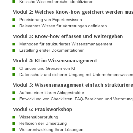
n
Kritische Wissensbereiche identifizieren
s
n
Modul 2: Welches Know-how gesichert werden mu
i
S
Priorisierung von Expertenwissen
c
i
Relevantes Wissen für Vertretungen definieren
h
e
n
Modul 3: Know-how erfassen und weitergeben
a
i
u
Methoden für strukturiertes Wissensmanagement
c
Erstellung erster Dokumentationen
f
h
„
Modul 4: KI im Wissensmanagement
t
A
Chancen und Grenzen von KI
d
l
Datenschutz und sicherer Umgang mit Unternehmenswisse
e
l
m
Modul 5: Wissensmanagement einfach strukturier
e
D
Aufbau einer klaren Ablagestruktur
a
a
Entwicklung von Checklisten, FAQ-Bereichen und Vertretung
k
t
z
Modul 6: Praxisworkshop
e
e
Wissensüberprüfung
n
p
Reflexion der Umsetzung
s
t
Weiterentwicklung Ihrer Lösungen