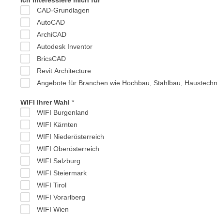
Ich interessiere mich für
n
s
CAD-Grundlagen
n
i
AutoCAD
S
c
ArchiCAD
i
h
Autodesk Inventor
e
n
BricsCAD
a
i
Revit Architecture
u
c
f
Angebote für Branchen wie Hochbau, Stahlbau, Haustechni
h
„
t
WIFI Ihrer Wahl
A
WIFI Burgenland
d
l
WIFI Kärnten
e
l
WIFI Niederösterreich
m
e
D
WIFI Oberösterreich
a
a
WIFI Salzburg
k
t
WIFI Steiermark
z
e
WIFI Tirol
e
n
WIFI Vorarlberg
p
s
WIFI Wien
t