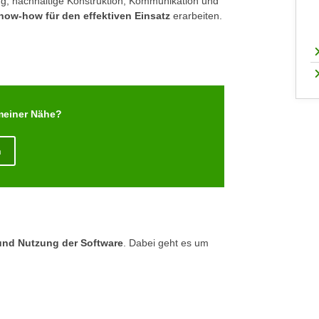
ng, nachhaltige Konstruktion, Kommunikation und
now-how für den effektiven Einsatz
erarbeiten.
 meiner Nähe?
n
nd Nutzung der Software
. Dabei geht es um