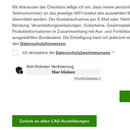
c
i
Mit Ankreuzen der Checkbox willige ich ein, dass meine persönl
h
e
Telefonnummer) an das jeweilige WIFI-Institut des auswählten 
u
r
übermittelt werden: Der Kontaktaufnahme per E-Mail oder Telef
t
e
Beratung, Veranstaltungseinladungen, Gutscheine, Gewinnspie
z
n
Produktinformationen in Zusammenhang mit Aus- und Fortbildun
a
ausgewählten Bundesland. Die Einwilligung kann ich jederzeit wi
“
b
den
Datenschutzhinweisen
.
k
k
l
Ich akzeptiere die
Datenschutzbestimmungen
.
o
i
m
c
Anti-Roboter-Verifizierung
m
Hier klicken
k
e
Friendly
Captcha ⇗
e
n
n
z
,
w
v
i
e
s
r
c
Zurück zu allen CAD-Ausbildungen
w
h
e