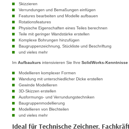
r
i
Skizzieren
i
Verrundungen und Bemaßungen einfügen
e
k
Features bearbeiten und Modelle aufbauen
F
a
Rotationsfeatures
u
Physische Eigenschaften eines Teiles berechnen
n
n
Teile mit geringer Wandstärke erstellen
i
k
Komplexe Bohrungen hinzufügen
s
t
Baugruppenzeichnung, Stückliste und Beschriftung
c
i
und vieles mehr
h
o
Im
Aufbaukurs
intensivieren Sie Ihre
SolidWorks-Kenntnisse
e
n
n
d
Modellieren komplexer Formen
U
Wandung mit unterschiedlicher Dicke erstellen
e
n
Gewinde Modellieren
r
t
3D-Skizzen erstellen
W
Ausformungs- und Verrundungstechniken
e
e
Baugruppenmodellierung
r
b
Modellieren von Blechteilen
n
s
und vieles mehr
e
e
Ideal für Technische Zeichner, Fachkräf
h
i