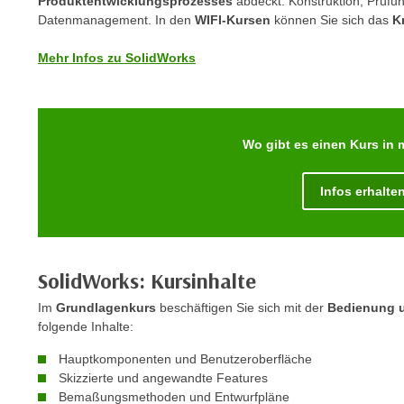
Produktentwicklungsprozesses
abdeckt: Konstruktion, Prüfu
r
c
Datenmanagement. In den
WIFI-Kursen
können Sie sich das
K
n
h
u
Mehr Infos zu SolidWorks
C
r
o
C
o
o
k
o
Wo gibt es einen Kurs in
i
k
e
i
s
Infos erhalte
e
v
s
o
,
n
d
SolidWorks: Kursinhalte
U
i
S
e
Im
Grundlagenkurs
beschäftigen Sie sich mit der
Bedienung u
-
folgende Inhalte:
f
a
ü
Hauptkomponenten und Benutzeroberfläche
m
r
Skizzierte und angewandte Features
e
d
Bemaßungsmethoden und Entwurfpläne