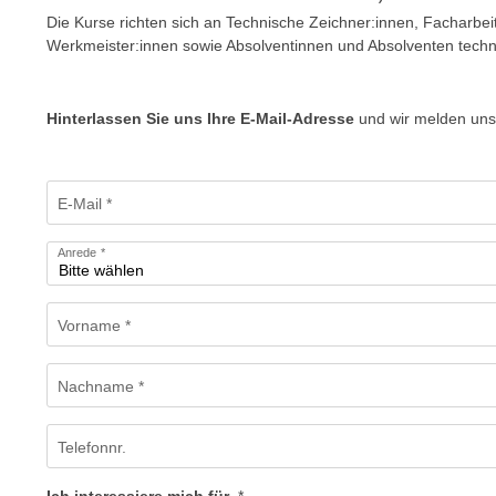
m
t
Die Kurse richten sich an Technische Zeichner:innen, Facharbei
e
Werkmeister:innen sowie Absolventinnen und Absolventen techn
e
n
n
e
o
i
Hinterlassen Sie uns Ihre E-Mail-Adresse
und wir melden uns
t
n
w
s
e
Formular: CAD
e
E-Mail
n
t
d
z
Anrede
i
e
g
n
s
Vorname
,
i
w
n
e
Nachname
d
l
.
c
W
Telefonnr.
h
e
e