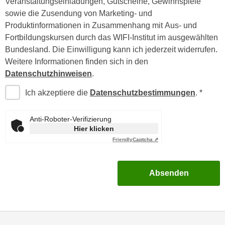
Veranstaltungseinladungen, Gutscheine, Gewinnspiele
n
i
sowie die Zusendung von Marketing- und
S
c
Produktinformationen in Zusammenhang mit Aus- und
i
h
Fortbildungskursen durch das WIFI-Institut im ausgewählten
e
n
Bundesland. Die Einwilligung kann ich jederzeit widerrufen.
a
i
Weitere Informationen finden sich in den
u
c
Datenschutzhinweisen
.
f
h
„
Ich akzeptiere die
Datenschutzbestimmungen
.
t
A
d
l
Anti-Roboter-Verifizierung
e
l
Hier klicken
m
e
Friendly
Captcha ⇗
D
a
a
k
t
z
Absenden
e
e
n
p
s
t
c
i