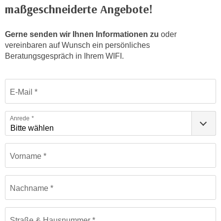
n
maßgeschneiderte Angebote!
h
u
C
r
Gerne senden wir Ihnen Informationen zu
oder
o
C
vereinbaren auf Wunsch ein persönliches
o
o
Beratungsgespräch in Ihrem WIFI.
k
o
i
k
e
Formular: Sprachen | Einstufungstests
i
E-Mail
s
e
v
s
o
Anrede
,
n
d
U
i
S
Vorname
e
-
f
a
ü
Nachname
m
r
e
d
r
i
Straße & Hausnummer