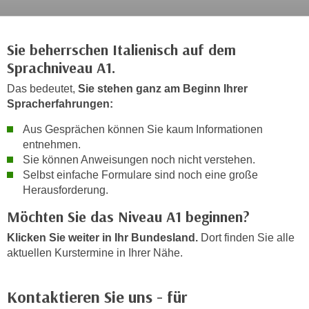
c
i
h
m
t
Sie beherrschen Italienisch auf dem
m
e
Sprachniveau A1.
u
n
n
Das bedeutet,
Sie stehen ganz am Beginn Ihrer
S
g
Spracherfahrungen:
i
v
e
Aus Gesprächen können Sie kaum Informationen
e
,
entnehmen.
r
d
Sie können Anweisungen noch nicht verstehen.
w
Selbst einfache Formulare sind noch eine große
a
e
Herausforderung.
s
n
s
Möchten Sie das Niveau A1 beginnen?
d
w
e
Klicken Sie weiter in Ihr Bundesland.
Dort finden Sie alle
i
n
aktuellen Kurstermine in Ihrer Nähe.
r
w
a
i
u
Kontaktieren Sie uns - für
r
c