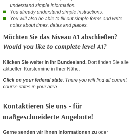
n
understand simple information.
h
u
You already understand simple instructions.
C
r
You will also be able to fill out simple forms and write
o
C
notes about times, dates and places.
o
o
Möchten Sie das Niveau A1 abschließen?
k
o
i
Would you like to complete level A1?
k
e
i
s
e
Klicken Sie weiter in Ihr Bundesland.
Dort finden Sie alle
v
s
aktuellen Kurstermine in Ihrer Nähe.
o
,
n
Click on your federal state.
There you will find all current
d
U
course dates in your area.
i
S
e
-
f
Kontaktieren Sie uns - für
a
ü
maßgeschneiderte Angebote!
m
r
e
d
r
Gerne senden wir Ihnen Informationen zu
oder
i