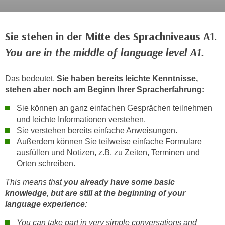
c
i
h
m
t
Sie stehen in der Mitte des Sprachniveaus A1.
m
e
u
You are in the middle of language level A1.
n
n
S
g
Das bedeutet,
Sie haben bereits leichte Kenntnisse,
i
v
stehen aber noch am Beginn Ihrer Spracherfahrung:
e
e
,
r
Sie können an ganz einfachen Gesprächen teilnehmen
d
und leichte Informationen verstehen.
w
a
Sie verstehen bereits einfache Anweisungen.
e
s
Außerdem können Sie teilweise einfache Formulare
n
s
ausfüllen und Notizen, z.B. zu Zeiten, Terminen und
d
Orten schreiben.
w
e
i
n
This means that
you already have some basic
r
w
knowledge, but are still at the beginning of your
a
language experience:
i
u
r
You can take part in very simple conversations and
c