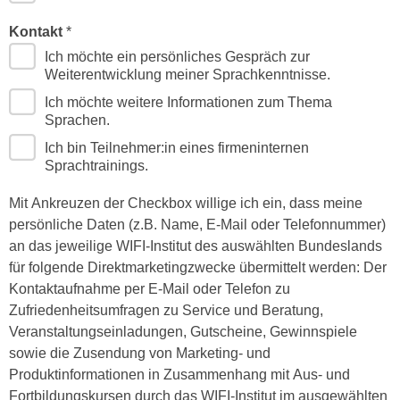
n
i
S
Kontakt
c
i
Ich möchte ein persönliches Gespräch zur
h
e
Weiterentwicklung meiner Sprachkenntnisse.
n
a
Ich möchte weitere Informationen zum Thema
i
u
Sprachen.
c
f
Ich bin Teilnehmer:in eines firmeninternen
h
„
Sprachtrainings.
t
A
d
l
Mit Ankreuzen der Checkbox willige ich ein, dass meine
e
l
persönliche Daten (z.B. Name, E-Mail oder Telefonnummer)
m
e
an das jeweilige WIFI-Institut des auswählten Bundeslands
D
a
für folgende Direktmarketingzwecke übermittelt werden: Der
a
k
Kontaktaufnahme per E-Mail oder Telefon zu
t
z
Zufriedenheitsumfragen zu Service und Beratung,
e
e
Veranstaltungseinladungen, Gutscheine, Gewinnspiele
n
p
sowie die Zusendung von Marketing- und
s
t
Produktinformationen in Zusammenhang mit Aus- und
c
i
Fortbildungskursen durch das WIFI-Institut im ausgewählten