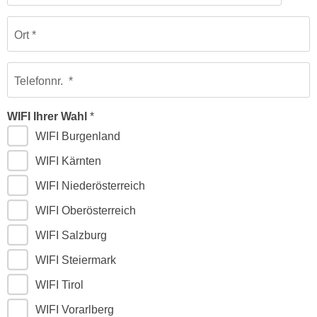
e
e
n
n
Ort
e
o
i
t
n
Telefonnr.
w
s
e
e
WIFI Ihrer Wahl
n
t
d
WIFI Burgenland
z
i
WIFI Kärnten
e
g
n
WIFI Niederösterreich
s
,
i
WIFI Oberösterreich
w
n
e
WIFI Salzburg
d
l
.
WIFI Steiermark
c
W
h
WIFI Tirol
e
e
n
WIFI Vorarlberg
s