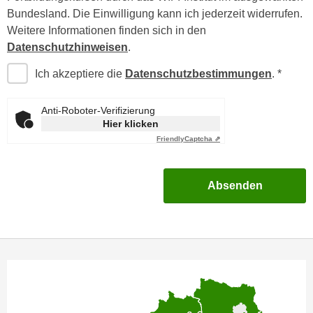
h
e
Bundesland. Die Einwilligung kann ich jederzeit widerrufen.
u
r
Weitere Informationen finden sich in den
t
e
Datenschutzhinweisen
.
z
n
a
Ich akzeptiere die
Datenschutzbestimmungen
.
“
b
k
k
Anti-Roboter-Verifizierung
l
o
Hier klicken
i
m
Friendly
Captcha ⇗
c
m
k
e
e
Absenden
n
n
z
,
w
v
i
e
s
r
c
w
h
e
e
n