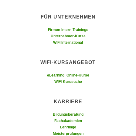
k
z
i
w
e
FÜR UNTERNEHMEN
e
-
c
Firmen-Intern-Trainings
S
k
Unternehmer-Kurse
e
e
WIFI International
t
n
z
u
u
WIFI-KURSANGEBOT
n
n
d
g
eLearning: Online-Kurse
u
z
WIFI-Kurssuche
m
u
f
s
ü
KARRIERE
t
r
i
S
Bildungsberatung
m
i
Fachakademien
m
Lehrlinge
e
e
Meisterprüfungen
r