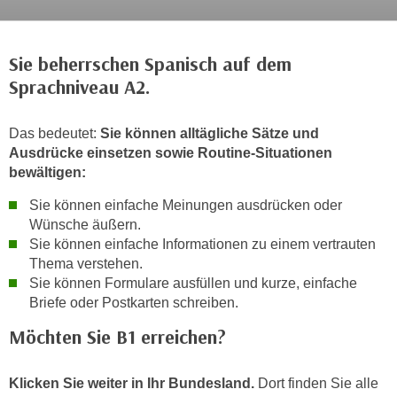
c
i
h
m
t
Sie beherrschen Spanisch auf dem
m
e
Sprachniveau A2.
u
n
n
S
g
Das bedeutet:
Sie können alltägliche Sätze und
i
v
Ausdrücke einsetzen sowie Routine-Situationen
e
e
bewältigen:
,
r
d
Sie können einfache Meinungen ausdrücken oder
w
Wünsche äußern.
a
e
Sie können einfache Informationen zu einem vertrauten
s
n
Thema verstehen.
s
d
Sie können Formulare ausfüllen und kurze, einfache
w
e
Briefe oder Postkarten schreiben.
i
n
r
Möchten Sie B1 erreichen?
w
a
i
u
r
Klicken Sie weiter in Ihr Bundesland.
Dort finden Sie alle
c