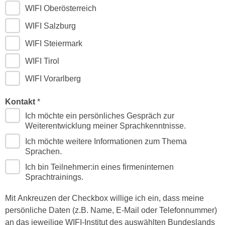
e
WIFI Oberösterreich
e
n
n
WIFI Salzburg
e
o
WIFI Steiermark
i
t
n
w
WIFI Tirol
s
e
WIFI Vorarlberg
e
n
t
d
Kontakt
z
i
Ich möchte ein persönliches Gespräch zur
e
g
Weiterentwicklung meiner Sprachkenntnisse.
n
s
,
Ich möchte weitere Informationen zum Thema
i
Sprachen.
w
n
e
Ich bin Teilnehmer:in eines firmeninternen
d
l
Sprachtrainings.
.
c
W
Mit Ankreuzen der Checkbox willige ich ein, dass meine
h
e
persönliche Daten (z.B. Name, E-Mail oder Telefonnummer)
e
n
an das jeweilige WIFI-Institut des auswählten Bundeslands
s