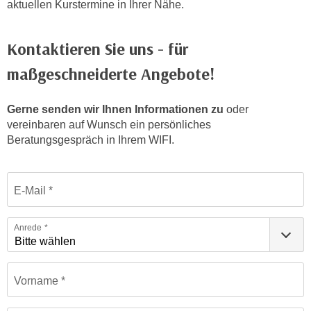
aktuellen Kurstermine in Ihrer Nähe.
n
h
u
C
r
Kontaktieren Sie uns - für
o
C
o
maßgeschneiderte Angebote!
o
k
o
i
k
Gerne senden wir Ihnen Informationen zu
oder
e
i
vereinbaren auf Wunsch ein persönliches
s
e
Beratungsgespräch in Ihrem WIFI.
v
s
o
,
Formular: Sprachen | Einstufungstests
n
d
E-Mail
U
i
S
e
Anrede
-
f
a
ü
m
r
Vorname
e
d
r
i