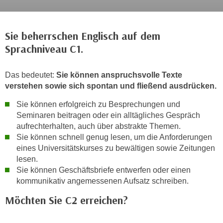
c
i
h
m
t
Sie beherrschen Englisch auf dem
m
e
Sprachniveau C1.
u
n
n
S
g
Das bedeutet:
Sie können anspruchsvolle Texte
i
v
verstehen sowie sich spontan und fließend ausdrücken.
e
e
,
Sie können erfolgreich zu Besprechungen und
r
d
Seminaren beitragen oder ein alltägliches Gespräch
w
aufrechterhalten, auch über abstrakte Themen.
a
e
Sie können schnell genug lesen, um die Anforderungen
s
n
eines Universitätskurses zu bewältigen sowie Zeitungen
s
d
lesen.
w
e
Sie können Geschäftsbriefe entwerfen oder einen
i
n
kommunikativ angemessenen Aufsatz schreiben.
r
w
Möchten Sie C2 erreichen?
a
i
u
r
c