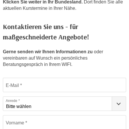
Klicken Sie weiter in Ihr Bundesland.
Dort finden Sie alle
n
h
aktuellen Kurstermine in Ihrer Nähe.
u
C
r
o
C
Kontaktieren Sie uns - für
o
o
k
maßgeschneiderte Angebote!
o
i
k
e
i
Gerne senden wir Ihnen Informationen zu
oder
s
e
vereinbaren auf Wunsch ein persönliches
v
s
Beratungsgespräch in Ihrem WIFI.
o
,
n
d
Formular: Sprachen | Einstufungstests
U
i
E-Mail
S
e
-
f
Anrede
a
ü
m
r
e
d
Vorname
r
i