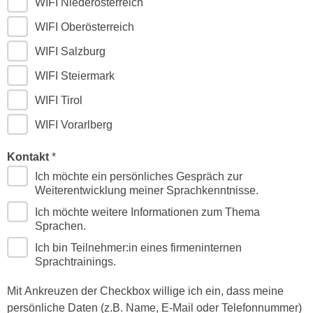
WIFI Niederösterreich
e
e
WIFI Oberösterreich
n
n
e
o
WIFI Salzburg
i
t
WIFI Steiermark
n
w
s
e
WIFI Tirol
e
n
WIFI Vorarlberg
t
d
z
i
Kontakt
e
g
Ich möchte ein persönliches Gespräch zur
n
s
Weiterentwicklung meiner Sprachkenntnisse.
,
i
w
Ich möchte weitere Informationen zum Thema
n
Sprachen.
e
d
l
Ich bin Teilnehmer:in eines firmeninternen
.
Sprachtrainings.
c
W
h
e
Mit Ankreuzen der Checkbox willige ich ein, dass meine
e
n
persönliche Daten (z.B. Name, E-Mail oder Telefonnummer)
s