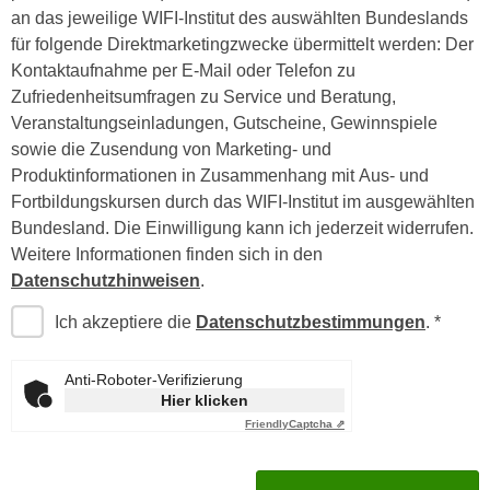
n
an das jeweilige WIFI-Institut des auswählten Bundeslands
i
S
für folgende Direktmarketingzwecke übermittelt werden: Der
c
i
Kontaktaufnahme per E-Mail oder Telefon zu
h
e
Zufriedenheitsumfragen zu Service und Beratung,
n
a
Veranstaltungseinladungen, Gutscheine, Gewinnspiele
i
u
sowie die Zusendung von Marketing- und
c
f
Produktinformationen in Zusammenhang mit Aus- und
h
„
Fortbildungskursen durch das WIFI-Institut im ausgewählten
t
A
Bundesland. Die Einwilligung kann ich jederzeit widerrufen.
d
l
Weitere Informationen finden sich in den
e
l
Datenschutzhinweisen
.
m
e
D
Ich akzeptiere die
Datenschutzbestimmungen
.
a
a
k
t
z
Anti-Roboter-Verifizierung
e
Hier klicken
e
n
Friendly
Captcha ⇗
p
s
t
c
i