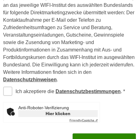
n
an das jeweilige WIFI-Institut des auswählten Bundeslands
i
S
für folgende Direktmarketingzwecke übermittelt werden: Der
c
i
Kontaktaufnahme per E-Mail oder Telefon zu
h
e
Zufriedenheitsumfragen zu Service und Beratung,
n
a
Veranstaltungseinladungen, Gutscheine, Gewinnspiele
i
u
sowie die Zusendung von Marketing- und
c
f
Produktinformationen in Zusammenhang mit Aus- und
h
„
Fortbildungskursen durch das WIFI-Institut im ausgewählten
t
A
Bundesland. Die Einwilligung kann ich jederzeit widerrufen.
d
l
Weitere Informationen finden sich in den
e
l
Datenschutzhinweisen
.
m
e
D
Ich akzeptiere die
Datenschutzbestimmungen
.
a
a
k
t
z
Anti-Roboter-Verifizierung
e
Hier klicken
e
n
Friendly
Captcha ⇗
p
s
t
c
i