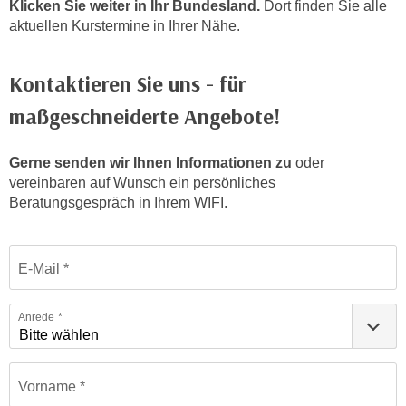
Klicken Sie weiter in Ihr Bundesland.
Dort finden Sie alle
n
h
aktuellen Kurstermine in Ihrer Nähe.
u
C
r
o
C
Kontaktieren Sie uns - für
o
o
k
maßgeschneiderte Angebote!
o
i
k
e
i
Gerne senden wir Ihnen Informationen zu
oder
s
e
vereinbaren auf Wunsch ein persönliches
v
s
Beratungsgespräch in Ihrem WIFI.
o
,
n
d
Formular: Sprachen | Einstufungstests
U
i
E-Mail
S
e
-
f
Anrede
a
ü
m
r
e
d
Vorname
r
i