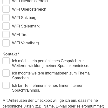
WIFI Niederösterreich
e
e
WIFI Oberösterreich
n
n
e
o
WIFI Salzburg
i
t
WIFI Steiermark
n
w
s
e
WIFI Tirol
e
n
WIFI Vorarlberg
t
d
z
i
Kontakt
e
g
Ich möchte ein persönliches Gespräch zur
n
s
Weiterentwicklung meiner Sprachkenntnisse.
,
i
w
Ich möchte weitere Informationen zum Thema
n
Sprachen.
e
d
l
Ich bin Teilnehmer:in eines firmeninternen
.
Sprachtrainings.
c
W
h
e
Mit Ankreuzen der Checkbox willige ich ein, dass meine
e
n
persönliche Daten (z.B. Name, E-Mail oder Telefonnummer)
s