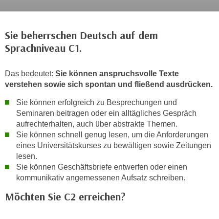
c
i
h
m
t
Sie beherrschen Deutsch auf dem
m
e
Sprachniveau C1.
u
n
n
S
g
Das bedeutet:
Sie können anspruchsvolle Texte
i
v
verstehen sowie sich spontan und fließend ausdrücken.
e
e
,
Sie können erfolgreich zu Besprechungen und
r
d
Seminaren beitragen oder ein alltägliches Gespräch
w
aufrechterhalten, auch über abstrakte Themen.
a
e
Sie können schnell genug lesen, um die Anforderungen
s
n
eines Universitätskurses zu bewältigen sowie Zeitungen
s
d
lesen.
w
e
Sie können Geschäftsbriefe entwerfen oder einen
i
n
kommunikativ angemessenen Aufsatz schreiben.
r
w
Möchten Sie C2 erreichen?
a
i
u
r
c