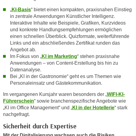
n
h
u
„
KI-Basis
“ bietet einen kompakten, praxisnahen Einstieg
C
in zentrale Anwendungen Künstlicher Intelligenz.
r
o
Interaktive Inhalte wie Beispiele, Grafiken, Kurzvideos
C
o
und konkrete Handlungsempfehlungen ermöglichen
o
k
einen schnellen Überblick. Quizformate, weiterführende
o
Links und ein abschließendes Zertifikat runden das
i
k
Angebot ab.
e
i
Im Fokus von „
KI im Marketing
“ stehen praxisnahe
s
e
Anwendungen – von Content-Erstellung bis hin zu
v
s
Datenanalyse.
o
,
Bei „KI in der Gastronomie“ geht es um Themen wie
n
d
Personaleinsatz und Gästekommunikation.
U
i
Im vergangenen Kursjahr waren besonders der „
WIFI-KI-
S
e
Führerschein
“ sowie branchenspezifische Angebote wie
-
f
„KI im Office Management“ und „
KI in der Hotellerie
“ stark
a
ü
nachgefragt.
m
r
e
Sicherheit durch Expertise
d
r
i
Mit der Digitalisierung wachsen auch die Risiken.