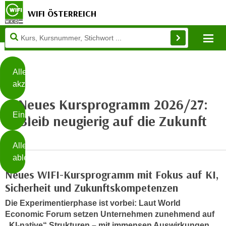
WIFI ÖSTERREICH
Diese
Mo
Seite
Zum Inhalt springen
Zur Fußzeile springen
verwendet
Cookies
Alle
akzeptieren
O
Neues Kursprogramm 2026/27:
h
Einstellungen
n
Bleib neugierig auf die Zukunft
e
B
I
Alle
i
h
ablehnen
t
r
Neues WIFI-Kursprogramm mit Fokus auf KI,
t
e
Weiterlesen
e
Sicherheit und Zukunftskompetenzen
Z
b
u
Die Experimentierphase ist vorbei: Laut World
e
s
Economic Forum setzen Unternehmen zunehmend auf
a
- nur für sichtbaren Text
„KI-native“ Strukturen – mit immensen Auswirkungen
t