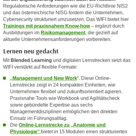
i
e
Regulatorische Anforderungen wie die EU-Richtlinie NIS2
k
F
und das österreichische NISG fordern die Unternehmen,
a
u
Cybersecurity strukturiert umzusetzen. Das WIFI bietet hier
n
Trainings mit praxisnahem Know-how
– ergänzt durch
n
i
Ausbildungen im
Risikomanagement
, die gezielt auf
k
s
aktuelle Unternehmensanforderungen vorbereiten.
t
c
i
Lernen neu gedacht
h
o
Mit
Blended Learning
und digitalen Lernstrecken setzt das
e
n
WIFI verstärkt auf flexible Formate:
n
d
U
e
„Management und New Work
“. Diese Online-
n
r
Lernstrecke zeigt in 24 kompakten Einheiten, wie
t
Unternehmen flexibel und zukunftsorientiert agieren.
W
e
Praxisnahe Tools wie Workbook und Agilitätscheck
e
r
sowie gebündelte Expertise aus sechs
b
n
Managementdisziplinen ermöglichen den direkten
s
Einsatz im Führungsalltag.
e
e
Die
Online-Lernstrecke zu „Anatomie und
h
i
Physiologie“
bietet in 15 Modulen einen strukturierten
m
t