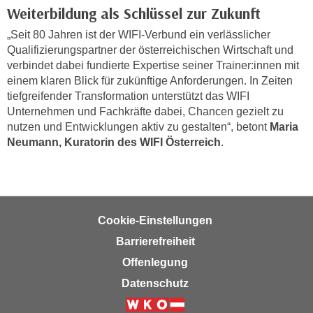
h
Weiterbildung als Schlüssel zur Zukunft
e
u
r
„Seit 80 Jahren ist der WIFI-Verbund ein verlässlicher
t
e
Qualifizierungspartner der österreichischen Wirtschaft und
z
n
verbindet dabei fundierte Expertise seiner Trainer:innen mit
a
“
einem klaren Blick für zukünftige Anforderungen. In Zeiten
b
k
tiefgreifender Transformation unterstützt das WIFI
k
l
Unternehmen und Fachkräfte dabei, Chancen gezielt zu
o
nutzen und Entwicklungen aktiv zu gestalten“, betont
Maria
i
m
Neumann, Kuratorin des WIFI Österreich
.
c
m
k
e
e
n
n
z
,
Cookie-Einstellungen
w
v
i
Barrierefreiheit
e
s
r
Offenlegung
c
w
Datenschutz
h
e
e
n