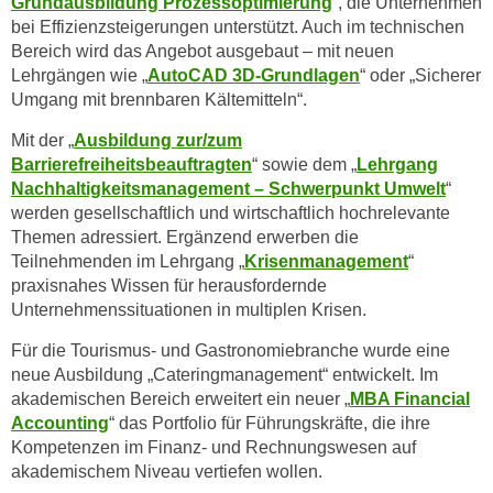
Grundausbildung Prozessoptimierung
“, die Unternehmen
n
i
bei Effizienzsteigerungen unterstützt. Auch im technischen
S
Bereich wird das Angebot ausgebaut – mit neuen
c
i
Lehrgängen wie „
AutoCAD 3D-Grundlagen
“ oder „Sicherer
h
e
Umgang mit brennbaren Kältemitteln“.
n
a
i
u
Mit der „
Ausbildung zur/zum
c
Barrierefreiheitsbeauftragten
“ sowie dem „
Lehrgang
f
h
Nachhaltigkeitsmanagement – Schwerpunkt Umwelt
“
„
t
werden gesellschaftlich und wirtschaftlich hochrelevante
A
d
Themen adressiert. Ergänzend erwerben die
l
Teilnehmenden im Lehrgang „
Krisenmanagement
“
e
l
praxisnahes Wissen für herausfordernde
m
e
Unternehmenssituationen in multiplen Krisen.
D
a
a
Für die Tourismus- und Gastronomiebranche wurde eine
k
t
neue Ausbildung „Cateringmanagement“ entwickelt. Im
z
e
akademischen Bereich erweitert ein neuer „
MBA Financial
e
n
Accounting
“ das Portfolio für Führungskräfte, die ihre
p
Kompetenzen im Finanz- und Rechnungswesen auf
s
t
akademischem Niveau vertiefen wollen.
c
i