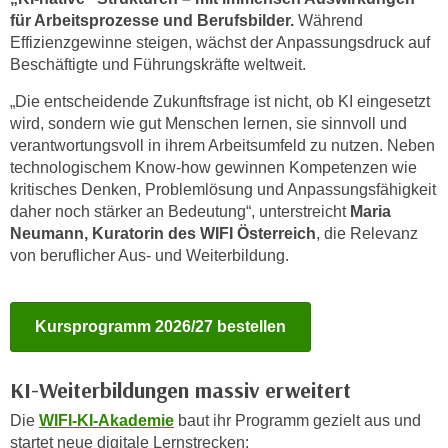
c
für Arbeitsprozesse und Berufsbilder.
Während
i
h
Effizienzgewinne steigen, wächst der Anpassungsdruck auf
m
t
Beschäftigte und Führungskräfte weltweit.
m
e
u
„Die entscheidende Zukunftsfrage ist nicht, ob KI eingesetzt
n
n
wird, sondern wie gut Menschen lernen, sie sinnvoll und
S
g
verantwortungsvoll in ihrem Arbeitsumfeld zu nutzen. Neben
i
v
technologischem Know-how gewinnen Kompetenzen wie
e
kritisches Denken, Problemlösung und Anpassungsfähigkeit
e
,
daher noch stärker an Bedeutung“, unterstreicht
Maria
r
d
Neumann, Kuratorin des WIFI Österreich
, die Relevanz
w
a
von beruflicher Aus- und Weiterbildung.
e
s
n
s
d
Kursprogramm 2026/27 bestellen
w
e
i
n
r
w
KI-Weiterbildungen massiv erweitert
a
i
Die
WIFI-KI-Akademie
baut ihr Programm gezielt aus und
u
r
startet neue digitale Lernstrecken:
c