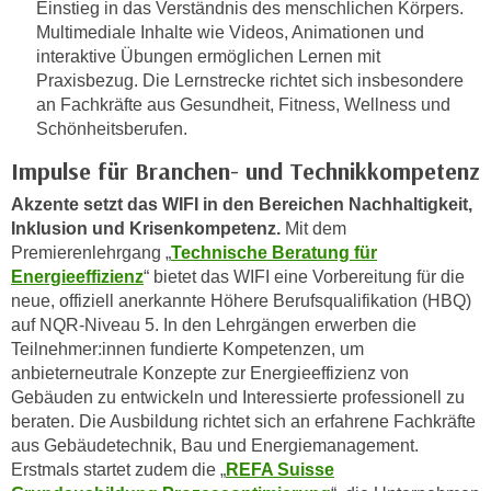
Einstieg in das Verständnis des menschlichen Körpers.
e
e
Multimediale Inhalte wie Videos, Animationen und
n
n
interaktive Übungen ermöglichen Lernen mit
e
o
Praxisbezug. Die Lernstrecke richtet sich insbesondere
i
t
an Fachkräfte aus Gesundheit, Fitness, Wellness und
n
Schönheitsberufen.
w
s
e
Impulse für Branchen- und Technikkompetenz
e
n
t
Akzente setzt das WIFI in den Bereichen Nachhaltigkeit,
d
z
Inklusion und Krisenkompetenz.
Mit dem
i
Premierenlehrgang „
Technische Beratung für
e
g
Energieeffizienz
“ bietet das WIFI eine Vorbereitung für die
n
s
neue, offiziell anerkannte Höhere Berufsqualifikation (HBQ)
,
i
auf NQR-Niveau 5. In den Lehrgängen erwerben die
w
n
Teilnehmer:innen fundierte Kompetenzen, um
e
d
anbieterneutrale Konzepte zur Energieeffizienz von
l
.
Gebäuden zu entwickeln und Interessierte professionell zu
c
W
beraten. Die Ausbildung richtet sich an erfahrene Fachkräfte
h
aus Gebäudetechnik, Bau und Energiemanagement.
e
e
Erstmals startet zudem die „
REFA Suisse
n
s