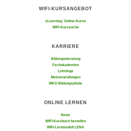
r
a
WIFI-KURSANGEBOT
t
b
e
e
eLearning: Online-Kurse
C
WIFI-Kurssuche
n
o
.
o
W
k
KARRIERE
e
i
n
e
Bildungsberatung
n
s
Fachakademien
S
Lehrlinge
z
i
Meisterprüfungen
u
WKO Bildungspfade
e
A
d
n
e
a
ONLINE LERNEN
r
l
C
y
News
o
s
WIFI-Kursbuch bestellen
o
WIFI-Lernmodell LENA
e