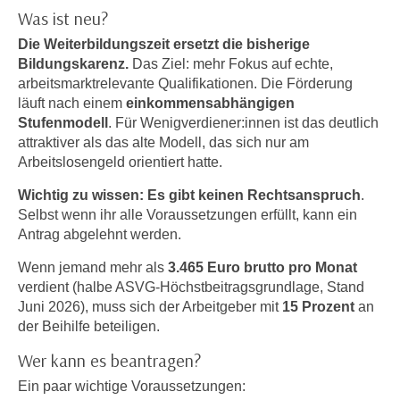
n
Was ist neu?
h
u
C
Die Weiterbildungszeit ersetzt die bisherige
r
o
Bildungskarenz.
Das Ziel: mehr Fokus auf echte,
C
arbeitsmarktrelevante Qualifikationen. Die Förderung
o
o
läuft nach einem
einkommensabhängigen
k
o
Stufenmodell
. Für Wenigverdiener:innen ist das deutlich
i
k
attraktiver als das alte Modell, das sich nur am
e
i
Arbeitslosengeld orientiert hatte.
s
e
v
Wichtig zu wissen: Es gibt
keinen Rechtsanspruch
.
s
o
Selbst wenn ihr alle Voraussetzungen erfüllt, kann ein
,
Antrag abgelehnt werden.
n
d
U
i
Wenn jemand mehr als
3.465 Euro brutto pro Monat
S
e
verdient (halbe ASVG-Höchstbeitragsgrundlage, Stand
-
f
Juni 2026), muss sich der Arbeitgeber mit
15 Prozent
an
a
der Beihilfe beteiligen.
ü
m
r
Wer kann es beantragen?
e
d
r
Ein paar wichtige Voraussetzungen:
i