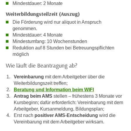
n
Mindestdauer: 2 Monate
i
S
Weiterbildungsteilzeit (Auszug)
c
i
h
Die Förderung wird nur aliquot in Anspruch
e
n
genommen.
a
i
Mindestdauer: 4 Monate
u
Mindestumfang: 10 Wochenstunden
c
f
Reduktion auf 8 Stunden bei Betreuungspflichten
h
„
möglich
t
A
d
Wie läuft die Beantragung ab?
l
e
l
Vereinbarung
mit dem Arbeitgeber über die
m
e
Weiterbildungszeit treffen;
D
a
Beratung und Information beim WIFI
a
k
Antrag beim AMS
stellen – frühestens 3 Monate vor
t
z
Kursbeginn; dafür erforderlich:
Vereinbarung mit dem
e
e
Arbeitgeber, Kursanmeldung, Bildungsplan;
n
p
Erst nach
positiver AMS-Entscheidung
wird die
s
t
Vereinbarung mit dem Arbeitgeber wirksam.
c
i