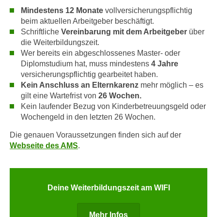
i
e
Mindestens 12 Monate
vollversicherungspflichtig
k
F
beim aktuellen Arbeitgeber beschäftigt.
a
u
Schriftliche
Vereinbarung mit dem Arbeitgeber
über
n
n
die Weiterbildungszeit.
i
Wer bereits ein abgeschlossenes Master- oder
k
s
Diplomstudium hat, muss mindestens
4 Jahre
t
c
versicherungspflichtig gearbeitet haben.
i
h
Kein Anschluss an Elternkarenz
mehr möglich – es
o
gilt eine Wartefrist von
26 Wochen.
e
n
Kein laufender Bezug von Kinderbetreuungsgeld oder
n
d
Wochengeld in den letzten 26 Wochen.
U
e
n
Die genauen Voraussetzungen finden sich auf der
r
t
Webseite des AMS
.
W
e
e
r
b
n
s
Deine Weiterbildungszeit am WIFI
e
e
h
i
m
Mehr Infos
t