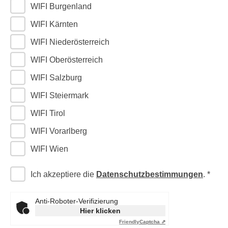
r
WIFI Burgenland
a
t
b
WIFI Kärnten
e
e
C
WIFI Niederösterreich
n
o
WIFI Oberösterreich
.
o
W
k
WIFI Salzburg
e
i
WIFI Steiermark
n
e
n
WIFI Tirol
s
S
z
WIFI Vorarlberg
i
u
e
WIFI Wien
A
d
n
e
Ich akzeptiere die
Datenschutzbestimmungen
.
a
r
l
C
y
Anti-Roboter-Verifizierung
o
Hier klicken
s
o
Friendly
Captcha ⇗
e