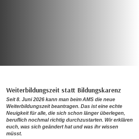
c
i
h
m
t
m
e
u
n
n
S
g
i
v
e
e
,
r
d
w
a
e
s
Weiterbildungszeit statt Bildungskarenz
n
s
d
Seit 8. Juni 2026 kann man beim AMS die neue
w
e
Weiterbildungszeit beantragen. Das ist eine echte
i
n
Neuigkeit für alle, die sich schon länger überlegen,
r
w
beruflich nochmal richtig durchzustarten. Wir erklären
a
i
euch, was sich geändert hat und was ihr wissen
u
müsst.
r
c