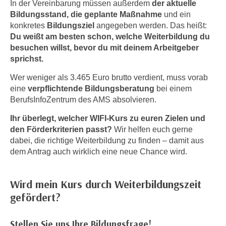
In der Vereinbarung müssen außerdem
der aktuelle
h
e
Bildungsstand, die geplante Maßnahme
und ein
u
r
konkretes
Bildungsziel
angegeben werden. Das heißt:
t
e
Du weißt am besten schon, welche Weiterbildung du
z
n
besuchen willst, bevor du mit deinem Arbeitgeber
a
“
sprichst.
b
k
k
Wer weniger als 3.465 Euro brutto verdient, muss vorab
l
o
eine
verpflichtende Bildungsberatung
bei einem
i
BerufsInfoZentrum des AMS absolvieren.
m
c
m
k
Ihr überlegt, welcher WIFI-Kurs zu euren Zielen und
e
e
den Förderkriterien passt?
Wir helfen euch gerne
n
dabei, die richtige Weiterbildung zu finden – damit aus
n
z
dem Antrag auch wirklich eine neue Chance wird.
,
w
v
i
e
Wird mein Kurs durch Weiterbildungszeit
s
r
gefördert?
c
w
h
e
e
Stellen Sie uns Ihre Bildungsfrage!
n