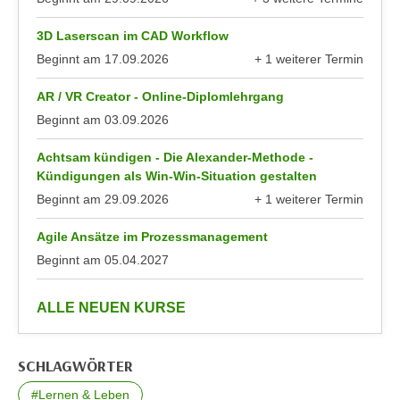
n
anzeigen
e
,
3D Laserscan im CAD Workflow
l
g
Beginnt am
17.09.2026
+ 1 weiterer Termin
e
anzeigen
e
v
AR / VR Creator - Online-Diplomlehrgang
l
a
Beginnt am
03.09.2026
a
n
n
t
Achtsam kündigen - Die Alexander-Methode -
g
e
Kündigungen als Win-Win-Situation gestalten
e
I
Beginnt am
29.09.2026
+ 1 weiterer Termin
n
n
anzeigen
I
h
Agile Ansätze im Prozessmanagement
h
a
Beginnt am
05.04.2027
r
l
e
t
anzeigen
ALLE NEUEN KURSE
d
e
u
a
r
n
SCHLAGWÖRTER
c
z
#Lernen & Leben
h