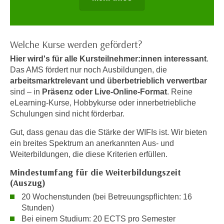
e
e
n
n
e
o
Welche Kurse werden gefördert?
i
t
n
Hier wird's für alle Kursteilnehmer:innen interessant
.
w
s
Das AMS fördert nur noch Ausbildungen, die
e
e
arbeitsmarktrelevant und überbetrieblich verwertbar
n
t
sind – in
Präsenz oder Live-Online-Format
. Reine
d
eLearning-Kurse, Hobbykurse oder innerbetriebliche
z
i
Schulungen sind nicht förderbar.
e
g
n
s
Gut, dass genau das die Stärke der WIFIs ist. Wir bieten
,
ein breites Spektrum an anerkannten Aus- und
i
w
Weiterbildungen, die diese Kriterien erfüllen.
n
e
d
Mindestumfang für die Weiterbildungszeit
l
.
(Auszug)
c
W
20 Wochenstunden (bei Betreuungspflichten: 16
h
e
Stunden)
e
n
Bei einem Studium: 20 ECTS pro Semester
s