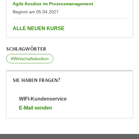
Agile Ansätze im Prozessmanagement
n
d
Beginnt am
05.04.2027
E
e
U
n
-
anzeigen
ALLE NEUEN KURSE
w
U
i
S
r
SCHLAGWÖRTER
A
z
u
#Wirtschaftslexikon
i
n
e
t
l
e
SIE HABEN FRAGEN?
o
r
r
w
i
WIFI-Kundenservice
o
e
E-Mail senden
r
n
an WIFI-Kundenservice: mailto:wifi.facebook@wko.
f
t
e
i
n
e
h