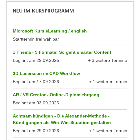
h
e
u
NEU IM KURSPROGRAMM
r
t
e
z
n
Microsoft Kurs eLearning / english
a
“
Starttermin frei wählbar
b
k
k
l
1 Thema - 5 Formate: So geht smarter Content
o
i
Beginnt am
29.09.2026
+ 3 weitere Termine
m
c
anzeigen
m
k
3D Laserscan im CAD Workflow
e
e
Beginnt am
17.09.2026
+ 1 weiterer Termin
n
n
anzeigen
z
,
AR / VR Creator - Online-Diplomlehrgang
w
v
Beginnt am
03.09.2026
i
e
s
Achtsam kündigen - Die Alexander-Methode -
r
c
Kündigungen als Win-Win-Situation gestalten
w
h
Beginnt am
29.09.2026
+ 1 weiterer Termin
e
anzeigen
e
n