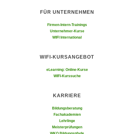
k
z
i
w
FÜR UNTERNEHMEN
e
e
-
Firmen-Intern-Trainings
c
S
Unternehmer-Kurse
k
WIFI International
e
e
t
n
z
u
WIFI-KURSANGEBOT
u
n
n
d
eLearning: Online-Kurse
g
u
WIFI-Kurssuche
z
m
u
f
s
KARRIERE
ü
t
r
Bildungsberatung
i
S
Fachakademien
m
i
Lehrlinge
m
e
Meisterprüfungen
e
r
WKO Bildungspfade