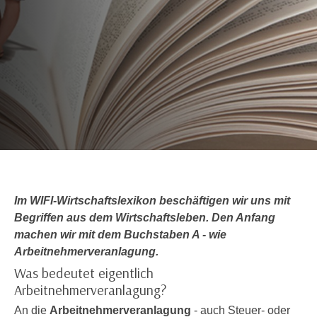
c
i
h
m
t
m
e
u
n
n
S
g
i
v
e
e
,
r
d
w
a
e
s
Im WIFI-Wirtschaftslexikon beschäftigen wir uns mit
n
s
Begriffen aus dem Wirtschaftsleben. Den Anfang
d
w
machen wir mit dem Buchstaben A - wie
e
i
Arbeitnehmerveranlagung.
n
r
Was bedeutet eigentlich
w
a
Arbeitnehmerveranlagung?
i
u
r
An die
Arbeitnehmerveranlagung
- auch Steuer- oder
c