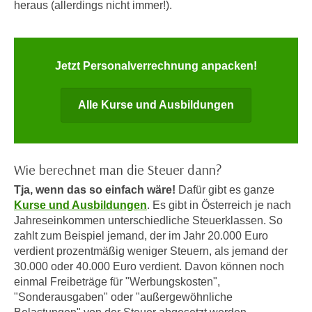
i
heraus (allerdings nicht immer!).
e
k
F
a
u
n
n
Jetzt Personalverrechnung anpacken!
i
k
s
t
Alle Kurse und Ausbildungen
c
i
h
o
e
n
n
d
Wie berechnet man die Steuer dann?
U
e
n
Tja, wenn das so einfach wäre!
Dafür gibt es ganze
r
Kurse und Ausbildungen
. Es gibt in Österreich je nach
t
W
Jahreseinkommen unterschiedliche Steuerklassen. So
e
e
zahlt zum Beispiel jemand, der im Jahr 20.000 Euro
r
b
verdient prozentmäßig weniger Steuern, als jemand der
n
s
30.000 oder 40.000 Euro verdient. Davon können noch
e
e
einmal Freibeträge für "Werbungskosten",
h
i
"Sonderausgaben" oder "außergewöhnliche
m
t