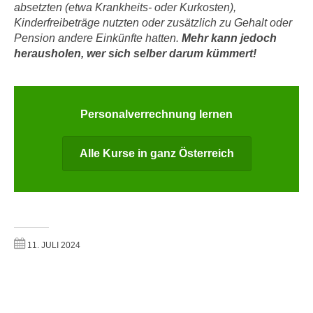
n
absetzten (etwa Krankheits- oder Kurkosten),
i
S
Kinderfreibeträge nutzten oder zusätzlich zu Gehalt oder
c
Pension andere Einkünfte hatten.
Mehr kann jedoch
i
h
herausholen, wer sich selber darum kümmert!
e
n
a
i
u
c
f
Personalverrechnung lernen
h
„
t
A
d
Alle Kurse in ganz Österreich
l
e
l
m
e
D
a
a
k
t
z
11. JULI 2024
e
e
n
p
s
t
c
i