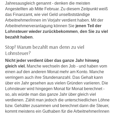
n
Jahresausgleich genannt - denken die meisten
h
u
Angestellten ab Mitte Februar. Zu diesem Zeitpunkt weiß
C
r
das Finanzamt, wie viel Geld unselbstständige
o
Arbeitnehmer/innen im Vorjahr verdient haben. Mit der
C
o
Arbeitnehmerveranlagung können Sie
jenen Teil der
o
k
Lohnsteuer wieder zurückbekommen
,
den Sie zu viel
o
i
bezahlt haben
.
k
e
i
Stop! Warum bezahlt man denn zu viel
s
e
Lohnsteuer?
v
s
Nicht jeder verdient über das ganze Jahr hinweg
o
,
gleich viel.
Manche wechseln den Job - und haben vom
n
d
einen auf den anderen Monat mehr am Konto. Manche
U
i
verringern auch ihre Stundenanzahl. Das Gehalt kann
S
e
über ein Jahr gesehen aus vielen Gründen variieren. Die
-
f
Lohnsteuer wird hingegen Monat für Monat berechnet -
a
ü
so, als würde man das ganze Jahr über gleich viel
m
verdienen. Zählt man jedoch die unterschiedlichen Löhne
r
e
bzw. Gehälter zusammen und berechnet dann die Steuer,
d
r
kommt meistens ein Guthaben für die Arbeitnehmer/innen
i