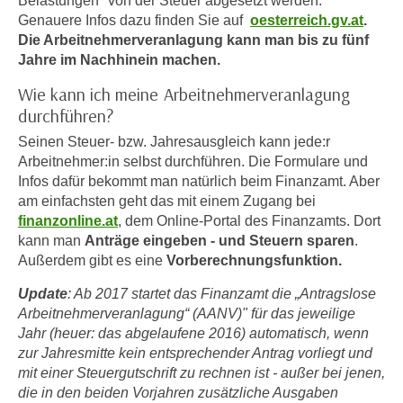
Belastungen" von der Steuer abgesetzt werden.
e
Genauere Infos dazu finden Sie auf
oesterreich.gv.at
.
e
n
Die Arbeitnehmerveranlagung kann man bis zu fünf
n
e
Jahre im Nachhinein machen.
o
i
t
Wie kann ich meine Arbeitnehmerveranlagung
n
w
durchführen?
s
e
Seinen Steuer- bzw. Jahresausgleich kann jede:r
e
n
Arbeitnehmer:in selbst durchführen. Die Formulare und
t
d
Infos dafür bekommt man natürlich beim Finanzamt. Aber
z
i
am einfachsten geht das mit einem Zugang bei
e
g
finanzonline.at
, dem Online-Portal des Finanzamts. Dort
n
s
kann man
Anträge eingeben - und Steuern sparen
.
,
i
Außerdem gibt es eine
Vorberechnungsfunktion.
w
n
Update
: Ab 2017 startet das Finanzamt die „Antragslose
e
d
Arbeitnehmerveranlagung“ (AANV)" für das jeweilige
l
.
Jahr (heuer: das abgelaufene 2016) automatisch, wenn
c
W
zur Jahresmitte kein entsprechender Antrag vorliegt und
h
e
mit einer Steuergutschrift zu rechnen ist - außer bei jenen,
e
n
die in den beiden Vorjahren zusätzliche Ausgaben
s