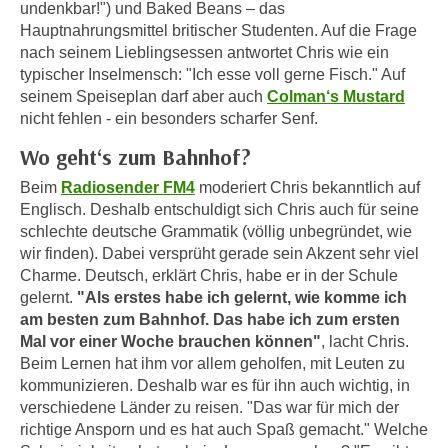
i
undenkbar!") und Baked Beans – das
e
Hauptnahrungsmittel britischer Studenten. Auf die Frage
k
F
nach seinem Lieblingsessen antwortet Chris wie ein
a
u
typischer Inselmensch: "Ich esse voll gerne Fisch." Auf
n
n
seinem Speiseplan darf aber auch
Colman‘s Mustard
i
k
nicht fehlen - ein besonders scharfer Senf.
s
t
c
Wo geht‘s zum Bahnhof?
i
h
o
Beim
Radiosender FM4
moderiert Chris bekanntlich auf
e
n
Englisch. Deshalb entschuldigt sich Chris auch für seine
n
d
schlechte deutsche Grammatik (völlig unbegründet, wie
U
wir finden). Dabei versprüht gerade sein Akzent sehr viel
e
n
Charme. Deutsch, erklärt Chris, habe er in der Schule
r
t
gelernt.
"Als erstes habe ich gelernt, wie komme ich
W
e
am besten zum Bahnhof. Das habe ich zum ersten
e
Mal vor einer Woche brauchen können"
, lacht Chris.
r
b
Beim Lernen hat ihm vor allem geholfen, mit Leuten zu
n
s
kommunizieren. Deshalb war es für ihn auch wichtig, in
e
e
verschiedene Länder zu reisen. "Das war für mich der
h
i
richtige Ansporn und es hat auch Spaß gemacht." Welche
m
t