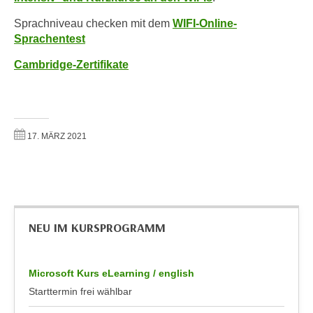
r
a
t
Sprachniveau checken mit dem
WIFI-Online-
b
e
Sprachentest
e
C
Cambridge-Zertifikate
n
o
.
o
W
k
e
i
n
17. MÄRZ 2021
e
n
s
S
z
i
u
e
A
d
n
NEU IM KURSPROGRAMM
e
a
r
l
C
y
Microsoft Kurs eLearning / english
o
s
Starttermin frei wählbar
o
e