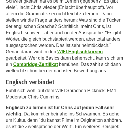
Schwierigkeiten hat es beim Lernen gegeben? "Es gibt
e
e
viele", lacht Chris wieder (Er lacht überhaupt oft). Vor
n
n
allem die Grammatik sei nicht leicht zu lernen. Dann
e
stellen wir die Frage anders herum: Was sind die Tücken
o
i
der englischen Sprache? Schriftlich, meint Chris, ist
t
n
Englisch schwer – aber auch in der Aussprache. "Es gibt
w
s
Wörter, die gleich buchstabiert werden, aber total anders
e
ausgesprochen werden. Das ist sehr heimtückisch."
e
n
Genau daran wird in den
WIFI-Englischkursen
t
d
gearbeitet. Wer die Basics dann beherrscht, kann sich um
z
i
ein
Cambridge-Zertifikat
bemühen. Das zahlt sich dann
e
g
vielleicht schon bei der nächsten Bewerbung aus.
n
s
,
Englisch verbindet
i
w
n
Fühlt sich wohl auf dem WIFI-Sprachen Picknick: FM4-
e
d
Moderator Chris Cummins.
l
.
Englisch zu lernen ist für Chris auf jeden Fall sehr
c
W
wichtig.
Da kommt er beinahe ins Schwärmen. Es gehe
h
e
um Kultur, denn "du kannst Filme im Originalton anhören,
e
n
es ist die Zweitsprache der Welt". Ein weiteres Beispiel:
s