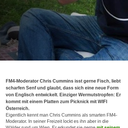
c
i
h
m
t
m
e
u
n
n
S
g
i
v
e
e
,
r
d
w
a
e
s
FM4-Moderator Chris Cummins isst gerne Fisch, liebt
n
s
scharfen Senf und glaubt, dass sich eine neue Form
d
w
von Englisch entwickelt. Einziger Wermutstropfen: Er
e
i
kommt mit einem Platten zum Picknick mit WIFI
n
r
Österreich.
w
a
Eigentlich kennt man Chris Cummins als smarten FM4-
i
u
Moderator. In seiner Freizeit lockt es ihn aber in die
r
Wälder rund um Wien. Er erkundet sie gerne
mit seinem
c