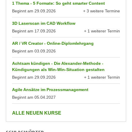
k
1 Thema - 5 Formate: So geht smarter Content
z
i
Beginnt am
29.09.2026
+ 3 weitere Termine
w
e
anzeigen
e
-
3D Laserscan im CAD Workflow
c
S
Beginnt am
17.09.2026
+ 1 weiterer Termin
k
anzeigen
e
e
AR / VR Creator - Online-Diplomlehrgang
t
n
Beginnt am
03.09.2026
z
u
u
n
Achtsam kündigen - Die Alexander-Methode -
n
d
Kündigungen als Win-Win-Situation gestalten
g
u
Beginnt am
29.09.2026
+ 1 weiterer Termin
z
m
anzeigen
u
f
Agile Ansätze im Prozessmanagement
s
ü
Beginnt am
05.04.2027
t
r
i
S
anzeigen
ALLE NEUEN KURSE
m
i
m
e
e
r