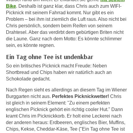
n
Bike
. Deshalb ist ganz klar, dass Chris auch zum WIFI-
h
u
Picknick mit seinem Fahrrad kommt. Nur gibt es ein
C
r
Problem – bei ihm ist ziemlich die Luft raus. Also nicht bei
o
C
Chris persönlich, sondern beim Reifen von seinem
o
o
Drahtesel. Aber das verdirbt dem gebürtigen Briten nicht
k
o
die Laune. Ganz nach dem Motto: Es könnte schlimmer
i
k
sein, es könnte regnen.
e
i
Ein Tag ohne Tee ist undenkbar
s
e
v
So ein britisches Picknick macht Freude: Neben
s
o
Shortbread und Chips haben wir natürlich auch an
,
n
Schokolade gedacht.
d
U
i
Nach Regen sieht es allerdings an diesem Tag im Wiener
S
e
Burggarten nicht aus.
Perfektes Picknickwetter!
Chris
-
f
ist gleich in seinem Element: "Zu einem perfekten
a
ü
englischen Picknick gehört ein richtig cooler Hut." Dann
m
kramt Chris im Picknickkorb. Er holt eine Leckerei nach
r
e
der anderen heraus: Erdbeeren, englisches Bier, Muffins,
d
r
Chips, Kekse, Cheddar-Käse, Tee ("Ein Tag ohne Tee ist
i