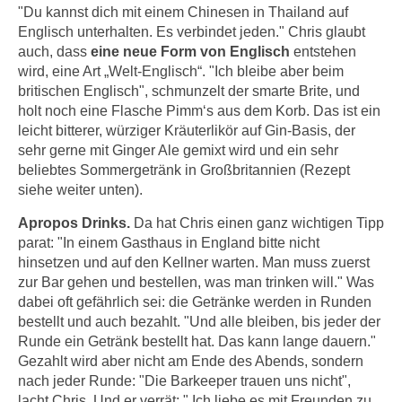
n
"Du kannst dich mit einem Chinesen in Thailand auf
i
S
Englisch unterhalten. Es verbindet jeden." Chris glaubt
c
i
auch, dass
eine neue Form von Englisch
entstehen
h
e
wird, eine Art „Welt-Englisch“. "Ich bleibe aber beim
n
britischen Englisch", schmunzelt der smarte Brite, und
a
i
holt noch eine Flasche Pimm‘s aus dem Korb. Das ist ein
u
c
leicht bitterer, würziger Kräuterlikör auf Gin-Basis, der
f
h
sehr gerne mit Ginger Ale gemixt wird und ein sehr
„
beliebtes Sommergetränk in Großbritannien (Rezept
t
A
siehe weiter unten).
d
l
e
l
Apropos Drinks.
Da hat Chris einen ganz wichtigen Tipp
m
parat: "In einem Gasthaus in England bitte nicht
e
D
hinsetzen und auf den Kellner warten. Man muss zuerst
a
a
zur Bar gehen und bestellen, was man trinken will." Was
k
t
dabei oft gefährlich sei: die Getränke werden in Runden
z
bestellt und auch bezahlt. "Und alle bleiben, bis jeder der
e
e
Runde ein Getränk bestellt hat. Das kann lange dauern."
n
p
Gezahlt wird aber nicht am Ende des Abends, sondern
s
t
nach jeder Runde: "Die Barkeeper trauen uns nicht",
c
i
lacht Chris. Und er verrät: " Ich liebe es mit Freunden zu