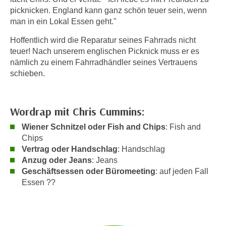
h
e
picknicken. England kann ganz schön teuer sein, wenn
u
r
man in ein Lokal Essen geht."
t
e
z
Hoffentlich wird die Reparatur seines Fahrrads nicht
n
teuer! Nach unserem englischen Picknick muss er es
a
“
nämlich zu einem Fahrradhändler seines Vertrauens
b
k
schieben.
k
l
o
i
m
c
Wordrap mit Chris Cummins:
m
k
e
Wiener Schnitzel oder Fish and Chips
: Fish and
e
n
Chips
n
z
Vertrag oder Handschlag
: Handschlag
,
Anzug oder Jeans
: Jeans
w
v
Geschäftsessen oder Büromeeting
: auf jeden Fall
i
e
Essen ??
s
r
c
w
h
e
e
n