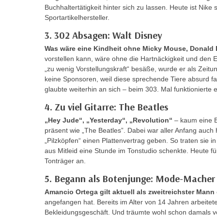
r
i
Buchhaltertätigkeit hinter sich zu lassen. Heute ist Nike
i
e
Sportartikelhersteller.
k
F
3. 302 Absagen: Walt Disney
a
u
n
Was wäre eine Kindheit ohne Micky Mouse, Donald
n
vorstellen kann, wäre ohne die Hartnäckigkeit und den Ei
i
k
„zu wenig Vorstellungskraft“ besäße, wurde er als Zeitu
s
t
keine Sponsoren, weil diese sprechende Tiere absurd f
c
i
glaubte weiterhin an sich – beim 303. Mal funktionierte 
h
o
4. Zu viel Gitarre: The Beatles
e
n
n
„Hey Jude“, „Yesterday“, „Revolution“
– kaum eine B
d
U
präsent wie „The Beatles”. Dabei war aller Anfang auch
e
„Pilzköpfen“ einen Plattenvertrag geben. So traten sie i
n
r
aus Mitleid eine Stunde im Tonstudio schenkte. Heute füh
t
W
Tonträger an.
e
e
r
5. Begann als Botenjunge: Mode-Macher
b
n
s
Amancio Ortega gilt aktuell als zweitreichster Mann 
e
angefangen hat. Bereits im Alter von 14 Jahren arbeitete 
e
h
Bekleidungsgeschäft. Und träumte wohl schon damals v
i