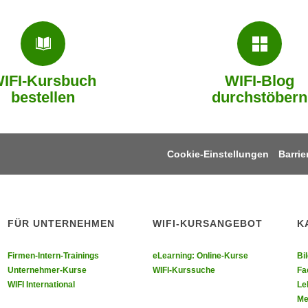
IFI-Kursbuch
WIFI-Blog
bestellen
durchstöbern
Cookie-Einstellungen
Barrie
FÜR UNTERNEHMEN
WIFI-KURSANGEBOT
K
ebook
uf Youtube
e uns auf Instagram
lgen sie uns auf LinkedIn
Firmen-Intern-Trainings
eLearning: Online-Kurse
Bi
Unternehmer-Kurse
WIFI-Kurssuche
Fa
WIFI International
Le
Me