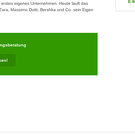
E-M
in erstes eigenes Unternehmen. Heute läuft das
an 
ara, Massimo Dutti, Bershka und Co. sein Eigen
ungsberatung
cken!