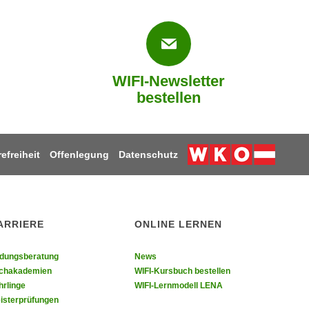
WIFI-Newsletter
bestellen
refreiheit
Offenlegung
Datenschutz
Weiter zur Webs
ARRIERE
ONLINE LERNEN
ldungsberatung
News
chakademien
WIFI-Kursbuch bestellen
hrlinge
WIFI-Lernmodell LENA
isterprüfungen