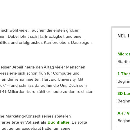
ich wohl viele. Tauchen die ersten großen
NEU 
gen. Dabei lohnt sich Hartnäckigkeit und eine
lltes und erfolgreiches Karriereleben. Das zeigen
Micros
Startte
dessen Arbeit heute den Alltag vieler Menschen
teressierte sich schon früh für Computer und
1 Them
 an der renommierten Harvard University. Mit
Begin
ok“ – und schmiss daraufhin die Uni. Doch sein
41 Milliarden Euro zählt er heute zu den reichsten
3D La
Begin
AR / V
iche Marketing-Konzept seines späteren
Begin
,
arbeitete er Vollzeit als
Buchhalter
. Es sollte
n gut genug ausgebaut hatte, um seine