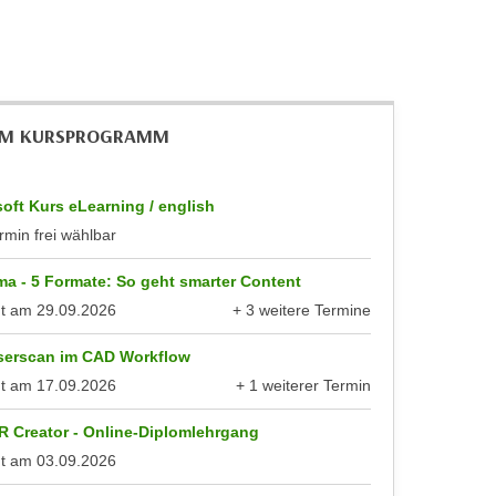
IM KURSPROGRAMM
oft Kurs eLearning / english
rmin frei wählbar
a - 5 Formate: So geht smarter Content
nt am
29.09.2026
+ 3 weitere Termine
anzeigen
serscan im CAD Workflow
nt am
17.09.2026
+ 1 weiterer Termin
anzeigen
R Creator - Online-Diplomlehrgang
nt am
03.09.2026