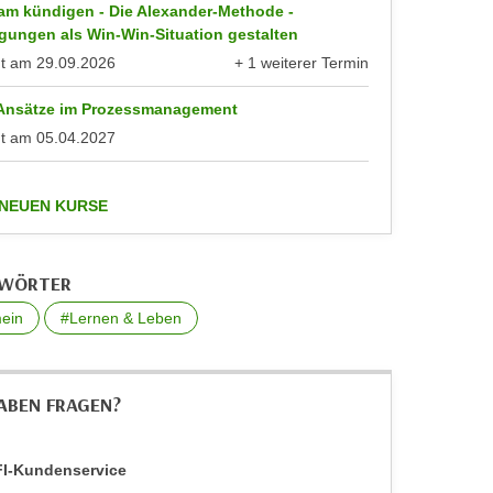
am kündigen - Die Alexander-Methode -
gungen als Win-Win-Situation gestalten
nt am
29.09.2026
+ 1 weiterer Termin
anzeigen
 Ansätze im Prozessmanagement
nt am
05.04.2027
anzeigen
 NEUEN KURSE
GWÖRTER
ein
#Lernen & Leben
HABEN FRAGEN?
I-Kundenservice