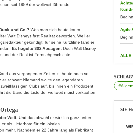
Achts
 schon seit 1989 der weltweit führende
Kündi
Begin
Agile
 Duck und Co.?
Was man sich heute kaum
fer Walt Disneys fast Realität geworden. Weil er
Begin
ngsredakteur gekündigt, für seine Kurzfilme fand er
anden.
Es hagelte 302 Absagen.
Doch Walt Disney
es und der Rest ist Fernsehgeschichte.
ALLE
and aus vergangenen Zeiten ist heute noch so
SCHLA
 hier schwer: Niemand wollte den legendären
#Allgem
n zweitklassigen Clubs auf, bis ihnen ein Produzent
rt die Band die Liste der weltweit meist verkauften
 Ortega
SIE 
der Welt.
Und das obwohl er wirklich ganz unten
er als Lieferbote für ein lokales
WIF
on mehr. Nachdem er 22 Jahre lang als Fabrikant