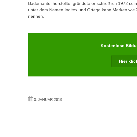
m
Bademantel herstellte, gründete er schließlich 1972 se
t
unter dem Namen Inditex und Ortega kann Marken wie Z
e
e
nennen.
n
n
e
o
i
t
n
w
Kostenlose Bild
s
e
e
n
Hier kli
t
d
z
i
e
g
n
s
,
i
w
3. JANUAR 2019
n
e
d
l
.
c
W
h
e
e