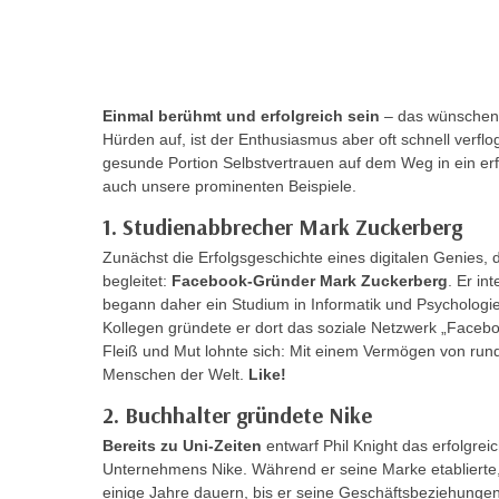
r
c
n
h
u
C
r
o
C
Einmal berühmt und erfolgreich sein
– das wünschen s
o
o
Hürden auf, ist der Enthusiasmus aber oft schnell verflo
k
gesunde Portion Selbstvertrauen auf dem Weg in ein erfü
o
i
auch unsere prominenten Beispiele.
k
e
i
1. Studienabbrecher Mark Zuckerberg
s
e
Zunächst die Erfolgsgeschichte eines digitalen Genies, 
v
s
begleitet:
Facebook-Gründer Mark Zuckerberg
. Er in
o
,
begann daher ein Studium in Informatik und Psychologie
n
d
Kollegen gründete er dort das soziale Netzwerk „Facebo
U
i
Fleiß und Mut lohnte sich: Mit einem Vermögen von rund 
S
Menschen der Welt.
Like!
e
-
f
2. Buchhalter gründete Nike
a
ü
Bereits zu Uni-Zeiten
entwarf Phil Knight das erfolgre
m
r
Unternehmens Nike. Während er seine Marke etablierte
e
d
einige Jahre dauern, bis er seine Geschäftsbeziehunge