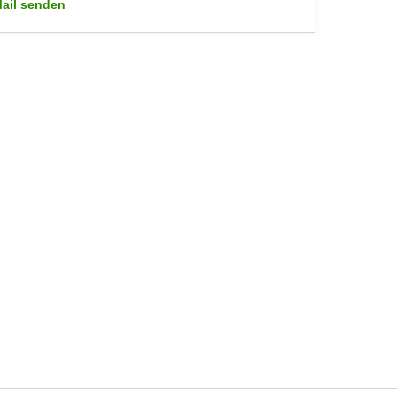
ail senden
WIFI-Kundenservice: mailto:wifi.facebook@wko.at