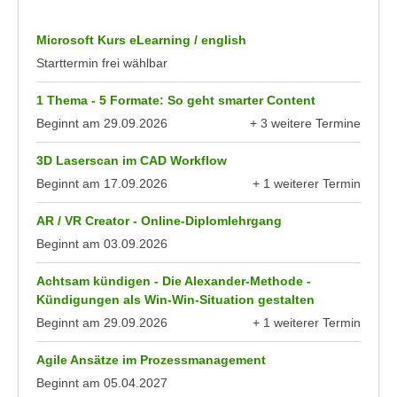
r
a
t
Microsoft Kurs eLearning / english
b
e
e
Starttermin frei wählbar
C
n
o
1 Thema - 5 Formate: So geht smarter Content
.
o
Beginnt am
29.09.2026
+ 3 weitere Termine
W
k
anzeigen
e
i
3D Laserscan im CAD Workflow
n
e
Beginnt am
17.09.2026
+ 1 weiterer Termin
n
s
anzeigen
S
z
AR / VR Creator - Online-Diplomlehrgang
i
u
Beginnt am
03.09.2026
e
A
d
Achtsam kündigen - Die Alexander-Methode -
n
e
Kündigungen als Win-Win-Situation gestalten
a
r
Beginnt am
29.09.2026
+ 1 weiterer Termin
l
C
anzeigen
y
Agile Ansätze im Prozessmanagement
o
s
o
Beginnt am
05.04.2027
e