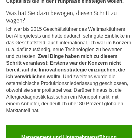
Capitalists die in der Frühphase einsteigen wollen.
e
e
Was hat Sie dazu bewogen, diesen Schritt zu
n
n
wagen?
e
o
i
Ich war bis 2015 Geschäftsführer des Weltmarktführers
t
n
bei Allergietests und hatte dadurch sehr gute Einblicke in
w
s
das Geschäftsfeld, auch international. Ich war im Konzern
e
e
u. a. dafür zuständig, neue Technologien zu bewerten
n
und zu testen.
Zwei Dinge haben mich zu diesem
t
d
Schritt veranlasst: Erstens war der Konzern nicht
z
i
bereit, auf die Innovationsstrategie einzugehen, die
e
g
ich verwirklichen wollte.
Und zweitens wurde die
n
s
österreichische Produktionsniederlassung geschlossen,
,
i
obwohl sie sehr profitabel war. Darüber hinaus ist die
w
n
Allergiediagnostik fast schon ein Monopolmarkt, mit
e
d
einem Anbieter, der deutlich über 80 Prozent globalen
l
Marktanteil hat.
.
c
W
h
e
e
n
Management und Unternehmensführung
s