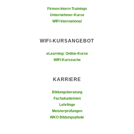
u
d
Firmen-Intern-Trainings
z
i
Unternehmer-Kurse
e
e
WIFI International
i
C
g
o
e
WIFI-KURSANGEBOT
o
n
k
.
eLearning: Online-Kurse
i
U
WIFI-Kurssuche
e
m
s
I
e
KARRIERE
h
r
n
Bildungsberatung
h
e
Fachakademien
o
n
Lehrlinge
b
d
Meisterprüfungen
e
a
WKO Bildungspfade
n
r
e
ü