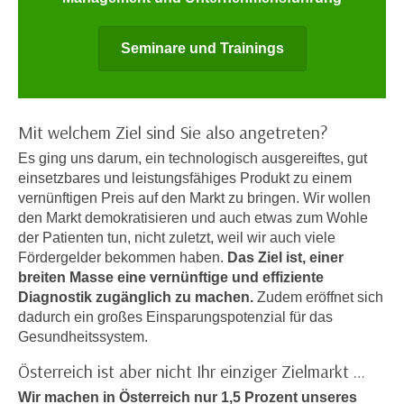
n
i
S
c
Seminare und Trainings
i
h
e
n
a
i
u
c
Mit welchem Ziel sind Sie also angetreten?
f
h
„
Es ging uns darum, ein technologisch ausgereiftes, gut
t
einsetzbares und leistungsfähiges Produkt zu einem
A
d
vernünftigen Preis auf den Markt zu bringen. Wir wollen
l
e
den Markt demokratisieren und auch etwas zum Wohle
l
m
der Patienten tun, nicht zuletzt, weil wir auch viele
e
Fördergelder bekommen haben.
Das Ziel ist, einer
D
a
breiten Masse eine vernünftige und effiziente
a
k
Diagnostik zugänglich zu machen.
Zudem eröffnet sich
t
z
dadurch ein großes Einsparungspotenzial für das
e
e
Gesundheitssystem.
n
p
s
Österreich ist aber nicht Ihr einziger Zielmarkt …
t
c
i
Wir machen in Österreich nur 1,5 Prozent unseres