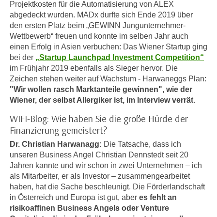
i
Projektkosten für die Automatisierung von ALEX
e
abgedeckt wurden. MADx durfte sich Ende 2019 über
k
F
den ersten Platz beim „GEWINN Jungunternehmer-
a
u
Wettbewerb“ freuen und konnte im selben Jahr auch
n
n
einen Erfolg in Asien verbuchen: Das Wiener Startup ging
i
k
bei der
„Startup Launchpad Investment Competition“
s
t
im Frühjahr 2019 ebenfalls als Sieger hervor. Die
c
i
Zeichen stehen weiter auf Wachstum - Harwaneggs Plan:
h
o
"Wir wollen rasch Marktanteile gewinnen", wie der
e
Wiener, der selbst Allergiker ist, im Interview verrät.
n
n
d
WIFI-Blog: Wie haben Sie die große Hürde der
U
e
Finanzierung gemeistert?
n
r
t
Dr. Christian Harwanagg:
Die Tatsache, dass ich
W
e
unseren Business Angel Christian Dennstedt seit 20
e
Jahren kannte und wir schon in zwei Unternehmen – ich
r
b
als Mitarbeiter, er als Investor – zusammengearbeitet
n
s
haben, hat die Sache beschleunigt. Die Förderlandschaft
e
e
in Österreich und Europa ist gut, aber
es fehlt an
h
i
risikoaffinen Business Angels oder Venture
m
t