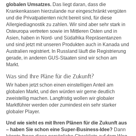
h
globalen Umsatzes.
Das liegt daran, dass die
e
u
Krankenkassen hierzulande nur eingeschränkt vergüten
r
t
und die Privatpatienten nicht bereit sind, für diese
e
z
Allergiediagnostik zu zahlen. Wir sind aber sehr stark in
n
Osteuropa vertreten sowie im Mittleren Osten und in
a
“
Asien, haben in Nord- und Südafrika Repräsentanzen
b
k
und sind jetzt mit unseren Produkten auch in Kanada und
k
l
Australien registriert. In Russland läuft die Registrierung
o
i
gerade, in anderen GUS-Staaten sind wir schon am
m
c
Markt.
m
k
e
Was sind Ihre Pläne für die Zukunft?
e
n
n
Wir haben jetzt schon einen einstelligen Anteil am
z
globalen Markt, und den würden wir gerne deutlich
,
w
zweistellig machen. Langfristig wollen wir globaler
v
i
Marktführer werden oder zumindest ein sehr starker
e
s
globaler Player.
r
c
w
Und wie sieht es mit Ihren Plänen für die Zukunft aus
h
e
– haben Sie schon eine Super-Business-Idee?
Dann
e
n