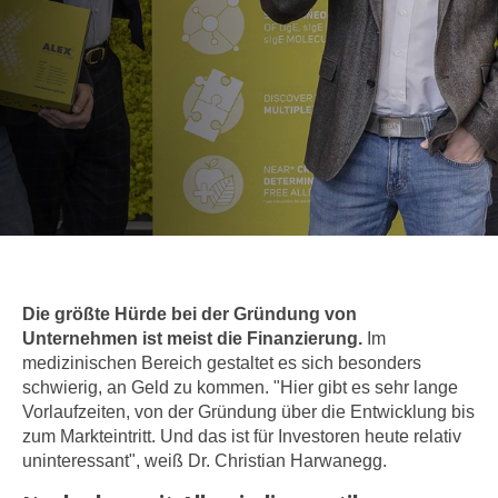
c
i
h
m
t
m
e
u
n
n
S
g
i
v
e
e
,
r
d
w
a
e
s
Die größte Hürde bei der Gründung von
n
s
Unternehmen ist meist die Finanzierung.
Im
d
medizinischen Bereich gestaltet es sich besonders
w
e
schwierig, an Geld zu kommen. "Hier gibt es sehr lange
i
n
Vorlaufzeiten, von der Gründung über die Entwicklung bis
r
w
zum Markteintritt. Und das ist für Investoren heute relativ
a
i
uninteressant", weiß Dr. Christian Harwanegg.
u
r
c