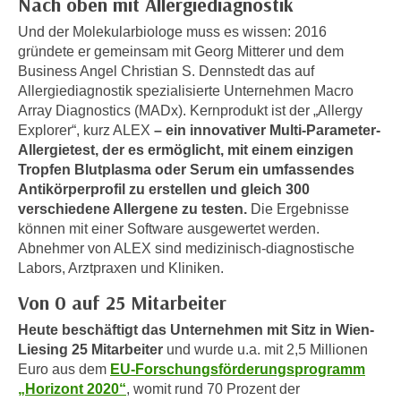
Nach oben mit Allergiediagnostik
n
h
u
Und der Molekularbiologe muss es wissen: 2016
C
r
gründete er gemeinsam mit Georg Mitterer und dem
o
C
Business Angel Christian S. Dennstedt das auf
o
Allergiediagnostik spezialisierte Unternehmen Macro
o
k
Array Diagnostics (MADx). Kernprodukt ist der „Allergy
o
i
Explorer“, kurz ALEX
– ein innovativer Multi-Parameter-
k
e
Allergietest, der es ermöglicht, mit einem einzigen
i
Tropfen Blutplasma oder Serum ein umfassendes
s
e
Antikörperprofil zu erstellen und gleich 300
v
s
verschiedene Allergene zu testen.
Die Ergebnisse
o
,
können mit einer Software ausgewertet werden.
n
d
Abnehmer von ALEX sind medizinisch-diagnostische
U
i
Labors, Arztpraxen und Kliniken.
S
e
Von 0 auf 25 Mitarbeiter
-
f
a
ü
Heute beschäftigt das Unternehmen mit Sitz in Wien-
m
Liesing 25 Mitarbeiter
und wurde u.a. mit 2,5 Millionen
r
e
Euro aus dem
EU-Forschungsförderungsprogramm
d
r
„Horizont 2020“
, womit rund 70 Prozent der
i