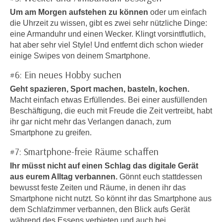
h
e
Um am Morgen aufstehen zu können
oder um einfach
u
r
die Uhrzeit zu wissen, gibt es zwei sehr nützliche Dinge:
t
e
eine Armanduhr und einen Wecker. Klingt vorsintflutlich,
z
n
hat aber sehr viel Style! Und entfernt dich schon wieder
a
“
einige Swipes von deinem Smartphone.
b
k
#6: Ein neues Hobby suchen
k
l
o
Geht spazieren, Sport machen, basteln, kochen.
i
m
Macht einfach etwas Erfüllendes. Bei einer ausfüllenden
c
m
Beschäftigung, die euch mit Freude die Zeit vertreibt, habt
k
ihr gar nicht mehr das Verlangen danach, zum
e
e
Smartphone zu greifen.
n
n
z
#7: Smartphone-freie Räume schaffen
,
w
v
Ihr müsst nicht auf einen Schlag das digitale Gerät
i
e
aus eurem Alltag verbannen.
Gönnt euch stattdessen
s
r
bewusst feste Zeiten und Räume, in denen ihr das
c
w
Smartphone nicht nutzt. So könnt ihr das Smartphone aus
h
dem Schlafzimmer verbannen, den Blick aufs Gerät
e
e
während des Essens verbieten und auch bei
n