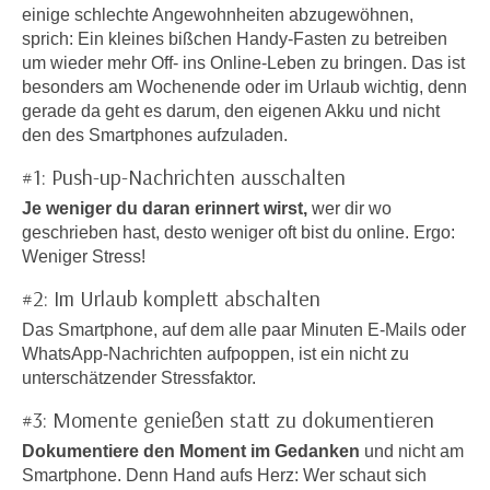
einige schlechte Angewohnheiten abzugewöhnen,
e
e
sprich: Ein kleines bißchen Handy-Fasten zu betreiben
n
n
um wieder mehr Off- ins Online-Leben zu bringen. Das ist
e
o
besonders am Wochenende oder im Urlaub wichtig, denn
i
t
gerade da geht es darum, den eigenen Akku und nicht
n
w
den des Smartphones aufzuladen.
s
e
#1: Push-up-Nachrichten ausschalten
e
n
t
Je weniger du daran erinnert wirst,
wer dir wo
d
z
geschrieben hast, desto weniger oft bist du online. Ergo:
i
e
Weniger Stress!
g
n
s
#2: Im Urlaub komplett abschalten
,
i
Das Smartphone, auf dem alle paar Minuten E-Mails oder
w
n
WhatsApp-Nachrichten aufpoppen, ist ein nicht zu
e
d
unterschätzender Stressfaktor.
l
.
c
#3: Momente genießen statt zu dokumentieren
W
h
e
Dokumentiere den Moment im Gedanken
und nicht am
e
n
Smartphone. Denn Hand aufs Herz: Wer schaut sich
s