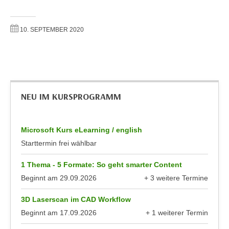
r
a
t
b
e
10. SEPTEMBER 2020
e
C
n
o
.
o
W
k
e
i
NEU IM KURSPROGRAMM
n
e
n
s
S
z
Microsoft Kurs eLearning / english
i
u
Starttermin frei wählbar
e
A
d
n
1 Thema - 5 Formate: So geht smarter Content
e
a
Beginnt am
29.09.2026
+ 3 weitere Termine
r
l
anzeigen
C
3D Laserscan im CAD Workflow
y
o
s
Beginnt am
17.09.2026
+ 1 weiterer Termin
o
anzeigen
e