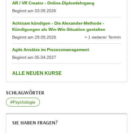
k
AR / VR Creator - Online-Diplomlehrgang
z
i
Beginnt am
03.09.2026
w
e
e
Achtsam kündigen - Die Alexander-Methode -
-
c
Kündigungen als Win-Win-Situation gestalten
S
k
Beginnt am
29.09.2026
+ 1 weiterer Termin
e
e
anzeigen
t
n
Agile Ansätze im Prozessmanagement
z
u
Beginnt am
05.04.2027
u
n
n
d
anzeigen
ALLE NEUEN KURSE
g
u
z
m
u
f
SCHLAGWÖRTER
s
ü
t
#Psychologie
r
i
S
m
i
SIE HABEN FRAGEN?
m
e
e
r