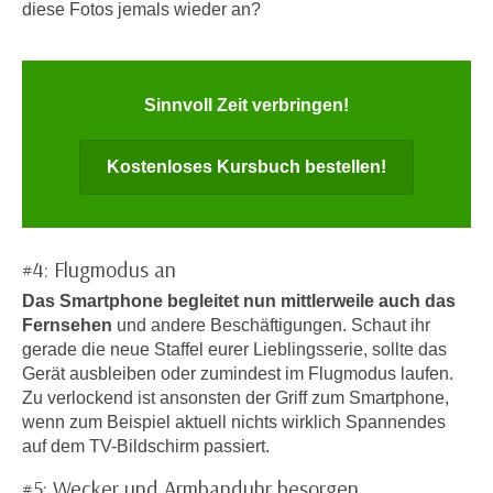
n
diese Fotos jemals wieder an?
i
S
c
i
h
e
n
Sinnvoll Zeit verbringen!
a
i
u
c
f
Kostenloses Kursbuch bestellen!
h
„
t
A
d
l
e
#4: Flugmodus an
l
m
e
Das Smartphone begleitet nun mittlerweile auch das
D
a
Fernsehen
und andere Beschäftigungen. Schaut ihr
a
gerade die neue Staffel eurer Lieblingsserie, sollte das
k
t
Gerät ausbleiben oder zumindest im Flugmodus laufen.
z
e
Zu verlockend ist ansonsten der Griff zum Smartphone,
e
n
wenn zum Beispiel aktuell nichts wirklich Spannendes
p
auf dem TV-Bildschirm passiert.
s
t
c
i
#5: Wecker und Armbanduhr besorgen