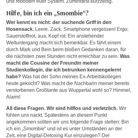
und rebooten euer System. Zumindest kurzzeitig.
n
h
u
Hilfe, bin ich ein „Smombie“?
C
r
o
Wer kennt es nicht: der suchende Griff in den
C
Hosensack.
Leere. Zack. Smartphone vergessen! Ergo:
o
o
Sauerstoffnot, aua, Kopf rot. Ein anstehender
k
o
Weltuntergang macht sich bemerkbar. Es fährt einem
i
k
durch Mark und Bein beim bloßen Gedanken daran, für
e
i
die nächsten zwei Stunden nicht erreichbar zu sein.
Was
s
e
macht die Cousine der Freundin meiner
v
s
Studienkollegin, die ich betrunken kennengelernt
o
,
habe?
Was hat der Sohn meines Ex-Arbeitskollegen
n
heute gekocht? Was macht die Nachbarin meiner bereits
d
U
verstorbenen Großtante aus Wuppertal wohl so? Himmel,
i
S
Alarm!
e
-
f
All diese Fragen. Wir sind hilflos und verletzlich.
Wir
a
ü
fühlen uns nackt. Spätestens an diesem Punkt
m
r
angekommen sollten wir uns folgende Frage stellen: Bin
e
d
ich ein „Smombie“ und ist es unter Umständen an der
r
i
Zeit, eine Digital-Detoxing Kur einzulegen? Der