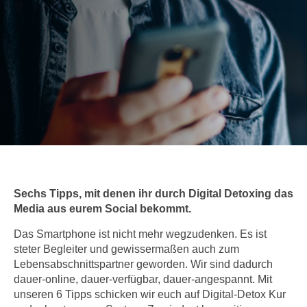
c
i
h
m
t
m
e
u
n
n
S
g
i
v
e
e
,
r
d
w
a
e
s
Sechs Tipps, mit denen ihr durch Digital Detoxing das
n
s
Media aus eurem Social bekommt.
d
w
e
Das Smartphone ist nicht mehr wegzudenken. Es ist
i
n
steter Begleiter und gewissermaßen auch zum
r
w
Lebensabschnittspartner geworden. Wir sind dadurch
a
i
dauer-online, dauer-verfügbar, dauer-angespannt. Mit
u
unseren 6 Tipps schicken wir euch auf Digital-Detox Kur
r
c