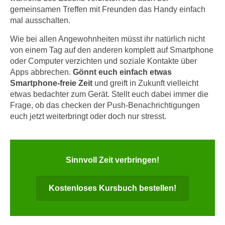
n
gemeinsamen Treffen mit Freunden das Handy einfach
d
E
mal ausschalten.
e
U
n
Wie bei allen Angewohnheiten müsst ihr natürlich nicht
-
w
von einem Tag auf den anderen komplett auf Smartphone
U
i
oder Computer verzichten und soziale Kontakte über
S
r
Apps abbrechen.
Gönnt euch einfach etwas
A
Smartphone-freie Zeit
und greift in Zukunft vielleicht
z
u
etwas bedachter zum Gerät. Stellt euch dabei immer die
i
n
Frage, ob das checken der Push-Benachrichtigungen
e
t
euch jetzt weiterbringt oder doch nur stresst.
l
e
o
r
r
w
i
Sinnvoll Zeit verbringen!
o
e
r
n
Kostenloses Kursbuch bestellen!
f
t
e
i
n
e
h