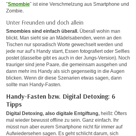
i
"
Smombie
" ist eine Verschmelzung aus Smartphone und
e
k
Zombie.
F
a
u
Unter Freunden und doch allein
n
n
Smombies sind einfach überall.
Überall wohin man
i
k
blickt. Man sieht sie an Mädelsabenden, wenn an den
s
t
Tischen nur sporadisch Worte gewechselt werden und
c
i
jede nur auf’s Handy starrt, Essen fotografiert oder Selfies
h
o
postet (dasselbe gibt es auch in der Jungs-Version). Noch
e
n
trauriger sind jene Paare, die gemeinsam ausgehen und
n
d
dann mehr ins Handy als sich gegenseitig in die Augen
U
e
blicken. Wenn dir diese Szenarien etwas sagen, dann
n
sollte man Handy-Fasten.
r
t
W
Handy-Fasten bzw. Digital Detoxing: 6
e
e
Tipps
r
b
n
Digital Detoxing, also digitale Entgiftung,
heißt: Öfters
s
e
mal wieder bewusst offline zu sein. Ganz einfach. Ihr
e
h
müsst nun aber eurem Smartphone nicht für immer auf
i
m
Aufwiedersehen sagen. Es geht schlicht darum, sich
t