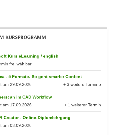
IM KURSPROGRAMM
oft Kurs eLearning / english
rmin frei wählbar
a - 5 Formate: So geht smarter Content
nt am
29.09.2026
+ 3 weitere Termine
anzeigen
serscan im CAD Workflow
nt am
17.09.2026
+ 1 weiterer Termin
anzeigen
R Creator - Online-Diplomlehrgang
nt am
03.09.2026