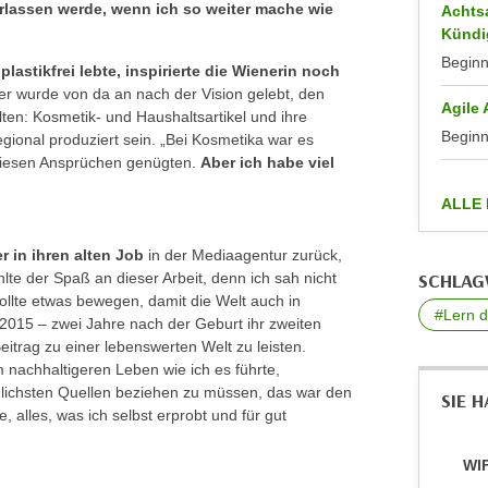
erlassen werde, wenn ich so weiter mache wie
Achts
Kündi
Begin
lastikfrei lebte, inspirierte die Wienerin noch
er wurde von da an nach der Vision gelebt, den
Agile
ten: Kosmetik- und Haushaltsartikel und ihre
Begin
egional produziert sein. „Bei Kosmetika war es
 diesen Ansprüchen genügten.
Aber ich habe viel
ALLE
r in ihren alten Job
in der Mediaagentur zurück,
ehlte der Spaß an dieser Arbeit, denn ich sah nicht
SCHLA
ollte etwas bewegen, damit die Welt auch in
#Lern d
. 2015 – zwei Jahre nach der Geburt ihr zweiten
Beitrag zu einer lebenswerten Welt zu leisten.
 nachhaltigeren Leben wie ich es führte,
dlichsten Quellen beziehen zu müssen, das war den
SIE 
, alles, was ich selbst erprobt und für gut
WIF