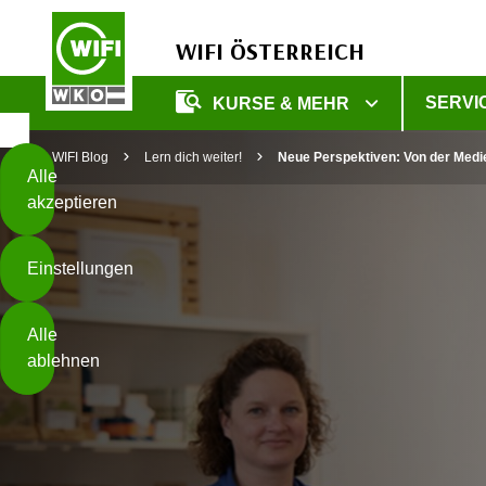
WIFI ÖSTERREICH
Diese
SERVI
KURSE & MEHR
Seite
Zum Inhalt springen
Zur Fußzeile springen
verwendet
WIFI Blog
Lern dich weiter!
Neue Perspektiven: Von der Medi
Cookies
Alle
akzeptieren
O
h
Einstellungen
n
e
B
I
Alle
i
h
ablehnen
t
r
t
e
Weiterlesen
e
Z
b
u
e
s