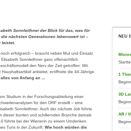
sabeth Sonnleithner der Blick für das, was für
NEU 
ür die nächsten Generationen lebenswert ist –
leistet.
noch erfolgreich – braucht neben Mut und Einsatz
Micros
lisabeth Sonnleithner ganz offensichtlich
Startte
Geschäftsmodell den Nerv der Zeit getroffen: Mit
 Haushaltsartikel anbietet, eröffnete die 44-Jährige
1 Them
alles von Anfang an ...
Begin
3D La
em Studium in der Forschungsabteilung einer
Begin
chweitenanalysen für den ORF erstellt – eine
lisabeth Sonnleithner. Auch der nächste Job führte
AR / V
h in dieser bunten und schillernden Branche damals
010 führte bei der Wienerin zu einem Umdenken.
Begin
ines Tuns in der Zukunft:
Wie hoch würden die