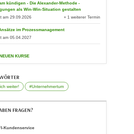
am kündigen - Die Alexander-Methode -
gungen als Win-Win-Situation gestalten
nt am
29.09.2026
+ 1 weiterer Termin
anzeigen
 Ansätze im Prozessmanagement
nt am
05.04.2027
anzeigen
 NEUEN KURSE
GWÖRTER
ich weiter!
#Unternehmertum
HABEN FRAGEN?
I-Kundenservice