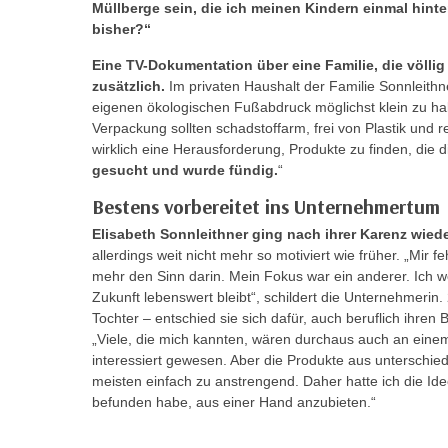
r
Müllberge sein, die ich meinen Kindern einmal hint
i
i
bisher?“
e
k
F
Eine TV-Dokumentation über eine Familie, die völlig p
a
u
zusätzlich.
Im privaten Haushalt der Familie Sonnleithn
n
n
eigenen ökologischen Fußabdruck möglichst klein zu hal
i
Verpackung sollten schadstoffarm, frei von Plastik und r
k
s
wirklich eine Herausforderung, Produkte zu finden, die
t
gesucht und wurde fündig.
“
c
i
h
o
Bestens vorbereitet ins Unternehmertum
e
n
Elisabeth Sonnleithner ging nach ihrer Karenz wiede
n
d
allerdings weit nicht mehr so motiviert wie früher. „Mir f
U
e
mehr den Sinn darin. Mein Fokus war ein anderer. Ich w
n
Zukunft lebenswert bleibt“, schildert die Unternehmerin
r
t
Tochter – entschied sie sich dafür, auch beruflich ihren 
W
e
„Viele, die mich kannten, wären durchaus auch an einem
e
interessiert gewesen. Aber die Produkte aus unterschie
r
b
meisten einfach zu anstrengend. Daher hatte ich die Idee
n
s
befunden habe, aus einer Hand anzubieten.“
e
e
h
i