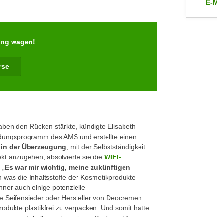
E-M
an 
ung wagen!
rse
aben den Rücken stärkte, kündigte Elisabeth
dungsprogramm des AMS und erstellte einen
e in der Überzeugung
, mit der Selbstständigkeit
kt anzugehen, absolvierte sie die
WIFI-
 „
Es war mir wichtig, meine zukünftigen
h was die Inhaltsstoffe der Kosmetikprodukte
hner auch einige potenzielle
se Seifensieder oder Hersteller von Deocremen
odukte plastikfrei zu verpacken. Und somit hatte