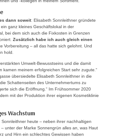
innen und -kollegen in meinem Sortiment.“
ie
 es dann soweit
: Elisabeth Sonnleithner gründete
ein ganz kleines Geschäftslokal in der
l, bei dem sich auch die Fixkosten in Grenzen
oniert.
Zusätzlich habe ich auch gleich einen
te Vorbereitung – all das hatte sich gelohnt. Und
n hold.
verstärkten Umwelt-Bewusstseins und die damit
 kamen meinem erfolgreichen Start sehr zugute.“
sse übersiedelte Elisabeth Sonnleithner in die
g die Schattenseiten des Unternehmertums zu
erte sich die Eröffnung.“ Im Frühsommer 2020
dem mit der Produktion ihrer eigenen Kosmetiklinie
iges Wachstum
h Sonnleithner heute – neben ihrer nachhaltigen
– unter der Marke Sonnengrün alles an, was Haut
rz und Hirn ein schlechtes Gewissen haben