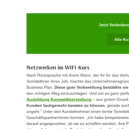
m
t
e
e
n
n
e
Jetzt Veränder
o
i
t
n
Alle Ku
w
s
e
e
n
t
d
z
Netzwerken im WIFI-Kurs
i
e
g
Nach Rücksprache mit ihrem Mann, der ihr für das Vorh
n
Sonnleithner ihren Job, machte das Unternehmensgrün
s
,
Business Plan.
Diese gute Vorbereitung bestärkte si
i
w
den richtigen Weg einzuschlagen. Und um es ganz perfe
n
Ausbildung Kosmetikherstellung
– aus gutem Grund:
e
d
Kunden fachgerecht beraten zu können
, gerade auc
l
.
angeht.“ Unter den Kursteilnehmer:innen lernte Sonnleit
c
W
Geschäftspartner/innen kennen. „Ich habe beispielswei
h
e
darauf angesprochen, ob sie es schaffen würden, ihre Pr
e