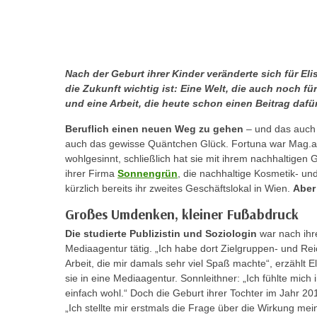
r
c
n
h
u
C
r
o
C
Nach der Geburt ihrer Kinder veränderte sich für Eli
o
o
die Zukunft wichtig ist: Eine Welt, die auch noch f
k
und eine Arbeit, die heute schon einen Beitrag dafür 
o
i
k
Beruflich einen neuen Weg zu gehen
– und das auch 
e
i
auch das gewisse Quäntchen Glück. Fortuna war Mag.a E
s
e
wohlgesinnt, schließlich hat sie mit ihrem nachhaltigen 
v
s
ihrer Firma
Sonnengrün
, die nachhaltige Kosmetik- und
o
kürzlich bereits ihr zweites Geschäftslokal in Wien.
Aber 
,
n
d
Großes Umdenken, kleiner Fußabdruck
U
i
Die studierte Publizistin und Soziologin
war nach ihr
S
e
Mediaagentur tätig. „Ich habe dort Zielgruppen- und Rei
-
f
Arbeit, die mir damals sehr viel Spaß machte“, erzählt E
a
ü
sie in eine Mediaagentur. Sonnleithner: „Ich fühlte mic
m
r
einfach wohl.“ Doch die Geburt ihrer Tochter im Jahr 2
e
d
„Ich stellte mir erstmals die Frage über die Wirkung me