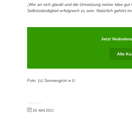
e
„Wer an sich glaubt und die Umsetzung seiner Idee gut v
n
n
Selbstständigkeit erfolgreich zu sein. Natürlich gehört 
d
E
e
U
n
-
w
U
Jetzt Veränder
i
S
r
A
Alle Ku
z
u
i
n
e
t
l
Foto: (c) Sonnengrün e.U.
e
o
r
r
w
i
o
e
r
28. MAI 2021
n
f
t
e
i
n