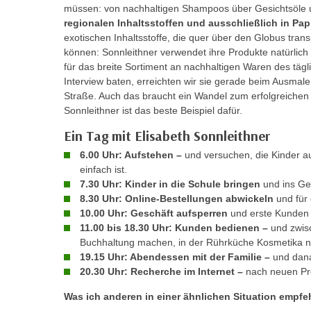
c
i
müssen: von nachhaltigen Shampoos über Gesichtsöle 
h
regionalen Inhaltsstoffen und ausschließlich in Pap
e
u
exotischen Inhaltsstoffe, die quer über den Globus tran
r
t
können: Sonnleithner verwendet ihre Produkte natürlich 
e
für das breite Sortiment an nachhaltigen Waren des tägl
z
n
Interview baten, erreichten wir sie gerade beim Ausmale
a
“
Straße. Auch das braucht ein Wandel zum erfolgreichen
b
k
Sonnleithner ist das beste Beispiel dafür.
k
l
Ein Tag mit Elisabeth Sonnleithner
o
i
m
6.00 Uhr: Aufstehen –
und versuchen, die Kinder 
c
m
einfach ist.
k
7.30 Uhr: Kinder in die Schule bringen
und ins Ge
e
e
8.30 Uhr: Online-Bestellungen abwickeln
und für 
n
n
10.00 Uhr: Geschäft aufsperren
und erste Kunden
z
,
11.00 bis 18.30 Uhr: Kunden bedienen –
und zwis
w
v
Buchhaltung machen, in der Rührküche Kosmetika n
i
19.15 Uhr: Abendessen mit der Familie –
und dana
e
s
20.30 Uhr: Recherche im Internet –
nach neuen Pro
r
c
w
Was ich anderen in einer ähnlichen Situation empfe
h
e