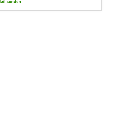
ail senden
WIFI-Kundenservice: mailto:wifi.facebook@wko.at