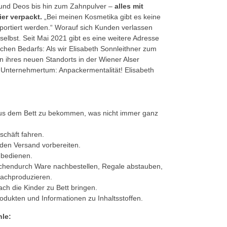
und Deos bis hin zum Zahnpulver –
alles mit
ier verpackt.
„Bei meinen Kosmetika gibt es keine
sportiert werden.“ Worauf sich Kunden verlassen
selbst. Seit Mai 2021 gibt es eine weitere Adresse
ichen Bedarfs: Als wir Elisabeth Sonnleithner zum
n ihres neuen Standorts in der Wiener Alser
 Unternehmertum: Anpackermentalität! Elisabeth
aus dem Bett zu bekommen, was nicht immer ganz
schäft fahren.
den Versand vorbereiten.
 bedienen.
chendurch Ware nachbestellen, Regale abstauben,
achproduzieren.
ch die Kinder zu Bett bringen.
dukten und Informationen zu Inhaltsstoffen.
hle: