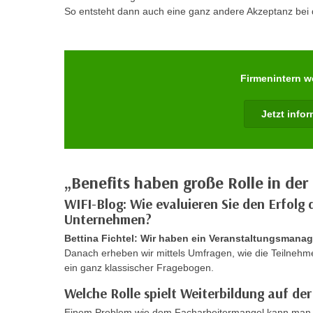
m
So entsteht dann auch eine ganz andere Akzeptanz bei d
t
e
e
n
n
e
o
i
Firmenintern w
t
n
w
s
e
Jetzt info
e
n
t
d
z
i
e
„Benefits haben große Rolle in der
g
n
s
WIFI-Blog: Wie evaluieren Sie den Erfol
,
i
Unternehmen?
w
n
Bettina Fichtel: Wir haben ein Veranstaltungsmana
e
d
Danach erheben wir mittels Umfragen, wie die Teilneh
l
.
ein ganz klassischer Fragebogen.
c
W
Welche Rolle spielt Weiterbildung auf de
h
e
e
Einem Problem wie dem Facharbeitermangel kann man nat