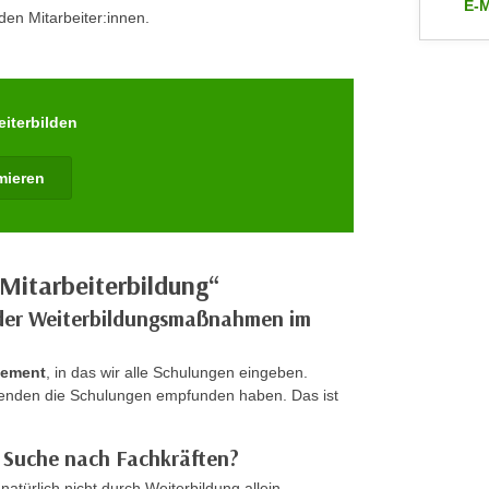
E-M
en Mitarbeiter:innen.
an 
eiterbilden
rmieren
 Mitarbeiterbildung“
g der Weiterbildungsmaßnahmen im
gement
, in das wir alle Schulungen eingeben.
menden die Schulungen empfunden haben. Das ist
r Suche nach Fachkräften?
ürlich nicht durch Weiterbildung allein