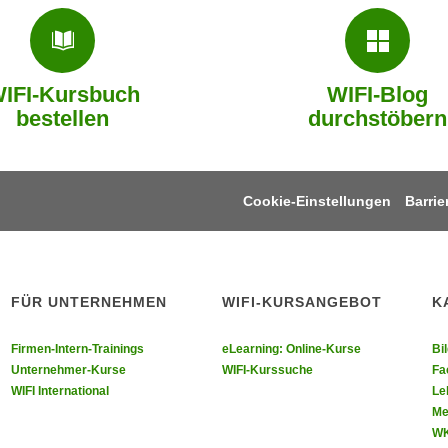
IFI-Kursbuch
WIFI-Blog
bestellen
durchstöbern
Cookie-Einstellungen
Barrie
FÜR UNTERNEHMEN
WIFI-KURSANGEBOT
K
ebook
uf Youtube
e uns auf Instagram
lgen sie uns auf LinkedIn
Firmen-Intern-Trainings
eLearning: Online-Kurse
Bi
Unternehmer-Kurse
WIFI-Kurssuche
Fa
WIFI International
Le
Me
WK