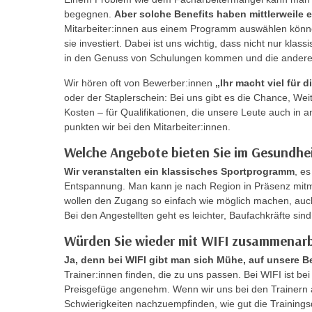
n
s
begegnen.
Aber solche Benefits haben mittlerweile e
n
Mitarbeiter:innen aus einem Programm auswählen könn
i
S
sie investiert. Dabei ist uns wichtig, dass nicht nur kla
c
i
in den Genuss von Schulungen kommen und die anderen
h
e
n
Wir hören oft von Bewerber:innen
„Ihr macht viel für d
a
i
oder der Staplerschein: Bei uns gibt es die Chance, We
u
Kosten – für Qualifikationen, die unsere Leute auch 
c
f
punkten wir bei den Mitarbeiter:innen.
h
„
t
Welche Angebote bieten Sie im Gesundhei
A
d
l
Wir veranstalten ein klassisches Sportprogramm
, e
e
l
Entspannung. Man kann je nach Region in Präsenz mitm
m
wollen den Zugang so einfach wie möglich machen, auch
e
D
Bei den Angestellten geht es leichter, Baufachkräfte sin
a
a
k
Würden Sie wieder mit WIFI zusammenar
t
z
Ja, denn bei WIFI gibt man sich Mühe, auf unsere 
e
e
Trainer:innen finden, die zu uns passen. Bei WIFI ist bei
n
p
Preisgefüge angenehm. Wenn wir uns bei den Trainern 
s
t
Schwierigkeiten nachzuempfinden, wie gut die Trainingsqua