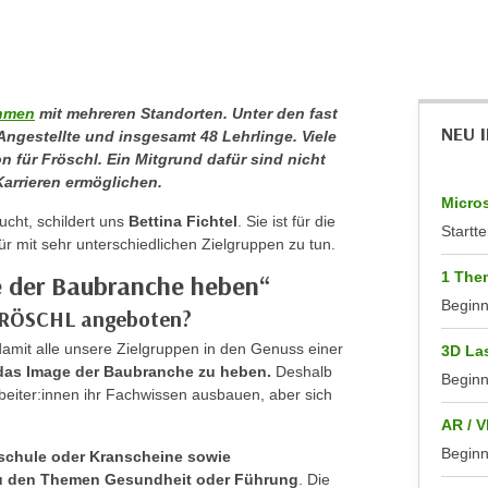
ehmen
mit mehreren Standorten. Unter den fast
NEU 
 Angestellte und insgesamt 48 Lehrlinge. Viele
on für Fröschl. Ein Mitgrund dafür sind nicht
Karrieren ermöglichen.
Micros
ht, schildert uns
Bettina Fichtel
. Sie ist für die
Startte
ür mit sehr unterschiedlichen Zielgruppen zu tun.
1 Them
e der Baubranche heben“
Begin
 FRÖSCHL angeboten?
damit alle unsere Zielgruppen in den Genuss einer
3D La
 das Image der Baubranche zu heben.
Deshalb
Begin
beiter:innen ihr Fachwissen ausbauen, aber sich
AR / V
Begin
rschule oder Kranscheine sowie
zu den Themen Gesundheit oder Führung
. Die