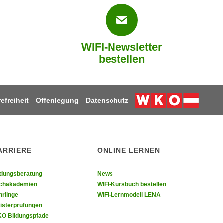
WIFI-Newsletter
bestellen
refreiheit
Offenlegung
Datenschutz
Weiter zur Webs
ARRIERE
ONLINE LERNEN
ldungsberatung
News
chakademien
WIFI-Kursbuch bestellen
hrlinge
WIFI-Lernmodell LENA
isterprüfungen
O Bildungspfade