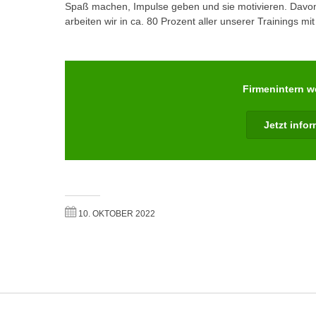
c
Spaß machen, Impulse geben und sie motivieren. Davo
i
h
arbeiten wir in ca. 80 Prozent aller unserer Trainings mi
e
u
r
t
e
z
n
a
Firmenintern w
“
b
k
k
Jetzt info
l
o
i
m
c
m
k
e
e
n
n
10. OKTOBER 2022
z
,
w
v
i
e
s
r
c
w
h
e