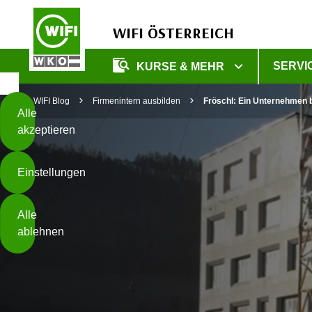
WIFI ÖSTERREICH
Diese
SERVI
KURSE & MEHR
Seite
Zum Inhalt springen
Zur Fußzeile springen
verwendet
WIFI Blog
Firmenintern ausbilden
Fröschl: Ein Unternehmen b
Cookies
Alle
akzeptieren
O
h
Einstellungen
n
e
B
I
Alle
i
h
ablehnen
t
r
t
e
Weiterlesen
e
Z
b
u
e
s