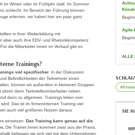
Achts
ch im Winter oder im Frühjahr statt. Im Sommer
Kündi
anz schlecht. Im Bereich der Führung können
uge erlernen, wir haben hier ein paar ganz
Begin
Agile
llten in ihrer Weiterbildung mit
Begin
en aber auch ihre EDV- und Rhetorikkompetenz
 Für die Mitarbeiter:innen im Verkauf gibt es
ALLE
terne Trainings?
inings viel spezifischer
. In der Diskussion
SCHLA
und Befindlichkeiten der Teilnehmer:innen
alten, können wir außerdem in kleineren Gruppen
#Firmen
t sitzen dann Tankstellenmitarbeiter neben
sind dann zu allgemein. Trainings leben vom
ird. Das ist im firmeninternen Training viel
nnen auch viel größeren Nutzen daraus.
SIE 
are einsetzen.
Das Training kann genau auf die
n.
Die Trainer:innen kommen zwar aus der Praxis,
WIF
halb befassen sie sich viel mit dem Unternehmen.