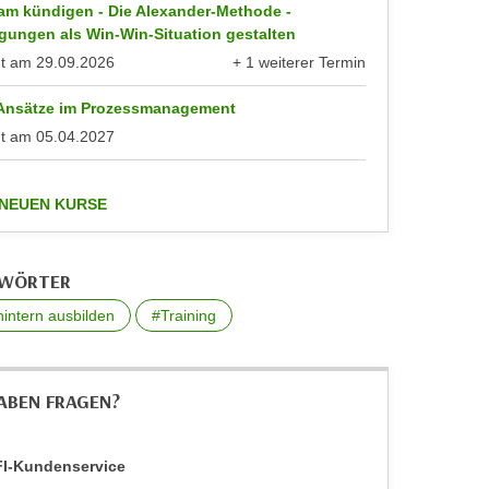
am kündigen - Die Alexander-Methode -
gungen als Win-Win-Situation gestalten
nt am
29.09.2026
+ 1 weiterer Termin
anzeigen
 Ansätze im Prozessmanagement
nt am
05.04.2027
anzeigen
 NEUEN KURSE
GWÖRTER
intern ausbilden
#Training
HABEN FRAGEN?
I-Kundenservice