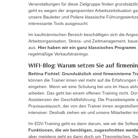
r
i
Veranstaltungen für diese Zielgruppe finden grundsätzli
i
geht es wegen der angespannten Arbeitszeitsituation g
e
k
unsere Bauleiter und Poliere klassische Führungswerkze
F
a
interessante Tools ausgesucht.
u
n
n
Im kaufmännischen Bereich beschäftigen sich die Angeste
i
k
Arbeitsorganisation, Stress- und Zeitmanagement, bau
s
aus.
Hier haben wir ein ganz klassisches Programm
.
t
c
regelmäßige Verkaufstrainings.
i
h
o
WIFI-Blog: Warum setzen Sie auf firmenin
e
n
Bettina Fichtel: Grundsätzlich sind firmeninterne Tra
n
d
können die Trainer:innen viel mehr auf die Erfahrungen 
U
e
eingehen. Wenn wir eine Schulung bei uns im Haus abh
n
r
arbeiten. Das geht bei einem offenen Training nicht. Dor
t
W
Assistenzen der Geschäftsführung. Die Praxisbeispiele 
e
Praxisaustausch, der von den Trainer:innen angestoßen w
e
r
intensiver. Deshalb ziehen wir und unsere Mitarbeiter:i
b
n
s
Im EDV-Training geht es dann darum, wie wir die Softw
e
e
Funktionen, die wir benötigen, zugeschnitten werde
h
i
aber meistens geht es dann doch um Theoretisches. Des