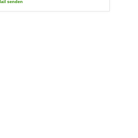
ail senden
WIFI-Kundenservice: mailto:wifi.facebook@wko.at