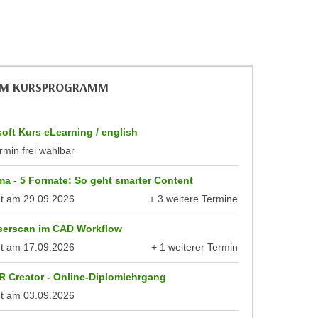
IM KURSPROGRAMM
oft Kurs eLearning / english
rmin frei wählbar
a - 5 Formate: So geht smarter Content
nt am
29.09.2026
+ 3 weitere Termine
anzeigen
serscan im CAD Workflow
nt am
17.09.2026
+ 1 weiterer Termin
anzeigen
R Creator - Online-Diplomlehrgang
nt am
03.09.2026