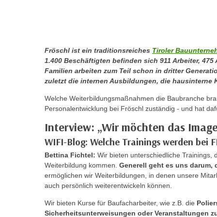
r
c
n
h
u
C
r
o
C
Fröschl ist ein traditionsreiches
Tiroler Bauuntern
o
o
1.400 Beschäftigten befinden sich 911 Arbeiter, 475
k
Familien arbeiten zum Teil schon in dritter Generati
o
i
zuletzt die internen Ausbildungen, die hausinterne 
k
e
i
Welche Weiterbildungsmaßnahmen die Baubranche brauc
s
e
Personalentwicklung bei Fröschl zuständig - und hat daf
v
s
Interview: „Wir möchten das Imag
o
,
n
WIFI-Blog: Welche Trainings werden bei
d
U
i
Bettina Fichtel:
Wir bieten unterschiedliche Trainings, 
S
e
Weiterbildung kommen.
Generell geht es uns darum,
-
ermöglichen wir Weiterbildungen, in denen unsere Mitar
f
a
auch persönlich weiterentwickeln können.
ü
m
r
Wir bieten Kurse für Baufacharbeiter, wie z.B. die
Polie
e
d
Sicherheitsunterweisungen oder Veranstaltungen 