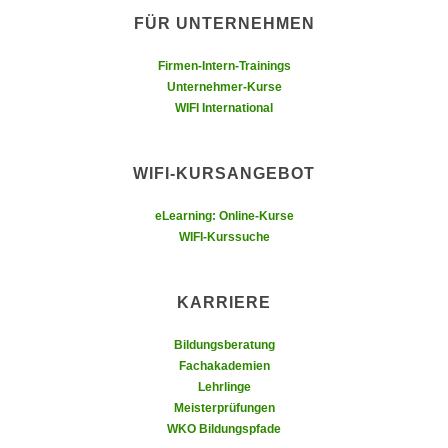
i
e
FÜR UNTERNEHMEN
k
F
a
u
Firmen-Intern-Trainings
n
n
Unternehmer-Kurse
i
WIFI International
k
s
t
c
i
WIFI-KURSANGEBOT
h
o
e
n
eLearning: Online-Kurse
n
d
WIFI-Kurssuche
U
e
n
r
t
KARRIERE
W
e
e
r
Bildungsberatung
b
n
Fachakademien
s
Lehrlinge
e
e
Meisterprüfungen
h
i
WKO Bildungspfade
m
t