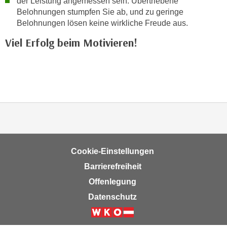
der Leistung angemessen sein. Übertriebene
n
i
Belohnungen stumpfen Sie ab, und zu geringe
S
Belohnungen lösen keine wirkliche Freude aus.
c
i
h
e
Viel Erfolg beim Motivieren!
n
a
i
u
c
f
h
„
t
A
d
l
e
l
m
e
D
a
Cookie-Einstellungen
a
k
Barrierefreiheit
t
z
Offenlegung
e
e
n
Datenschutz
p
s
t
c
Weiter zur Website der Wirts
i