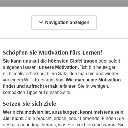
c
i
h
m
t
m
Navigation anzeigen
e
u
n
n
S
g
i
v
Schöpfen Sie Motivation fürs Lernen!
e
e
,
Sie kann uns auf die höchsten Gipfel tragen
oder sofort
r
d
aufgeben lassen:
unsere Motivation
. "Ich bin heute gar
w
a
nicht motiviert" ist auch ein Satz, den man hin und wieder
e
s
vor einem WIFI-Kursraum hört.
Wie man seine Motivation
n
findet und aufrecht erhält
, erfahren Sie in wenigen,
s
d
kompakten Tipps auf dieser Seite.
w
e
i
Setzen Sie sich Ziele
n
r
w
Wer nicht motiviert ist, anzufangen, kennt meistens sein
a
i
Ziel nicht.
Ziele braucht jedoch jede/r Lernende. Finden Sie
u
r
deshalb unbedingt heraus, was Sie möchten und warum Sie
c