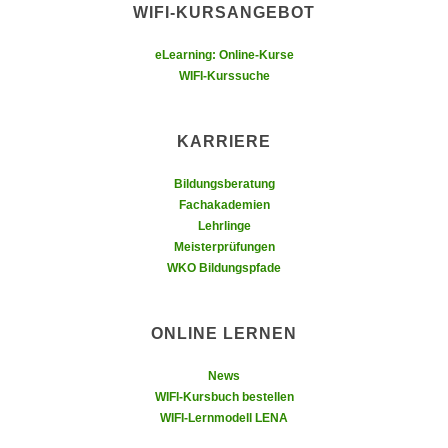
WIFI-KURSANGEBOT
n
d
E
e
eLearning: Online-Kurse
U
n
WIFI-Kurssuche
-
w
U
i
S
KARRIERE
r
A
z
u
Bildungsberatung
i
Fachakademien
n
e
Lehrlinge
t
l
Meisterprüfungen
e
o
WKO Bildungspfade
r
r
w
i
o
ONLINE LERNEN
e
r
n
f
News
t
WIFI-Kursbuch bestellen
e
i
WIFI-Lernmodell LENA
n
e
h