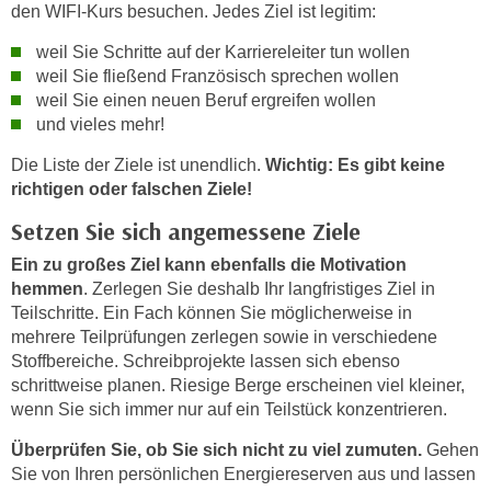
n
den WIFI-Kurs besuchen. Jedes Ziel ist legitim:
h
u
C
weil Sie Schritte auf der Karriereleiter tun wollen
r
weil Sie fließend Französisch sprechen wollen
o
C
weil Sie einen neuen Beruf ergreifen wollen
o
o
und vieles mehr!
k
o
i
Die Liste der Ziele ist unendlich.
Wichtig: Es gibt keine
k
e
richtigen oder falschen Ziele!
i
s
e
Setzen Sie sich angemessene Ziele
v
s
o
Ein zu großes Ziel kann ebenfalls die Motivation
,
n
hemmen
. Zerlegen Sie deshalb Ihr langfristiges Ziel in
d
Teilschritte. Ein Fach können Sie möglicherweise in
U
i
mehrere Teilprüfungen zerlegen sowie in verschiedene
S
e
Stoffbereiche. Schreibprojekte lassen sich ebenso
-
f
schrittweise planen. Riesige Berge erscheinen viel kleiner,
a
ü
wenn Sie sich immer nur auf ein Teilstück konzentrieren.
m
r
e
Überprüfen Sie, ob Sie sich nicht zu viel zumuten.
Gehen
d
r
Sie von Ihren persönlichen Energiereserven aus und lassen
i