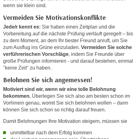
e
wenn sie klein sind.
e
n
n
Vermeiden Sie Motivationskonflikte
e
o
Jede/r kennt es:
Sie haben einen Zeitplan und die
i
t
Vorbereitung auf die nächste Prüfung verläuft geregelt – bis
n
w
zu dem Moment, an dem Ihr bester Freund anruft, um Sie
s
e
zum Ausflug ins Grüne einzuladen.
Vermeiden Sie solche
e
n
verführerischen Vorschläge
, indem Sie Freunde über
t
d
große Prüfungen informieren - und darauf bestehen, einmal
z
i
"keine Zeit" zu haben.
e
g
Belohnen Sie sich angemessen!
n
s
,
i
Motiviert sind wir, wenn wir eine tolle Belohnung
w
bekommen.
Überlegen Sie sich also am besten schon im
n
e
Vorhinein genau, womit Sie sich belohnen wollen – dann
d
l
können Sie sich schon so richtig darauf freuen.
.
c
W
Damit Belohnungen Ihre Motivation steigern, müssen sie
h
e
e
unmittelbar nach dem Erfolg kommen
n
s