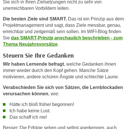
Sie sich in Ihren Zielsetzungen nicht zu sehr von
i
e
unerreichbaren Vorbildern leiten.
k
F
a
u
Die besten Ziele sind SMART.
Das ist ein Prinzip aus dem
n
n
Projektmanagement und sagt, dass Ziele messbar, genau,
i
erreichbar und zeitgemäß sein sollen. Im WIFI-Blog finden
k
s
Sie
das SMART-Prinzip anschaulich beschrieben - zum
t
c
Thema Neujahrsvorsätze
.
i
h
o
Steuern Sie Ihre Gedanken
e
n
Wir haben Lernende befragt
, welche Gedanken ihnen
n
d
immer wieder durch den Kopf gehen. Manche Sätze
U
e
motivieren, andere schüren Ängste und schlechte Laune.
n
r
t
W
Verabschieden Sie sich von Sätzen, die Lernblockaden
e
verursachen können
, wie:
e
r
b
Hätte ich bloß früher begonnen!
n
s
Ich habe keine Lust.
e
e
Das schaff ich nie!
h
i
m
Besser: Die Erfolge sehen und selbst anerkennen, auch
t